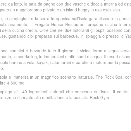
ere da letto, la sala da bagno con due vasche e doccia interna ed est
egnato un maggiordomo privato e un island buggy in uso esclusivo.
 le piantagioni e la serra idroponica sull’isola garantiscono la genuin
uotidianamente. Il Frégate House Restaurant propone cucina interna
i della cucina creola. Oltre che nei due ristoranti gli ospiti possono co
se, gustando cibi preparati sul barbecue, in spiaggia o presso lo Ya
o spuntini e bevande tutto il giorno, il vicino forno a legna serve
nuoto, lo snorkeling, le immersioni e altri sport d’acqua. Il resort disp
iccole barche a vela, kayak, catamarani e barche a motore per la pesca 
so.
ll’isola e immersa in un magnifico scenario naturale, The Rock Spa, co
oltre 4.500 mq.
impiego di 140 ingredienti naturali che crescono sull’isola. Il centr
con zone riservate alla meditazione e la palestra Rock Gym.