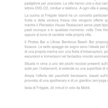
padiglione per pranzare. Le ville hanno una o due cam
lettore DVD-CD, minibar e telefono. A ogni villa è ass
La cucina al Frégate Island ha un concetto particolare,
frutta e della verdura fresca che vengono offerte q
mentre il Plantation House Restaurant serve piatti tipic
pasti ovunque e in qualsiasi momento: nella Tree Hou
oppure al lume di candela nella propria villa.
Il Pirates Bar e L’Anse Bambous Beach Bar propongon
focacce. Le sette spiagge da sogno sono l’ideale per il 
di una propria marina con una flotta d’imbarcazioni, p
escursioni e immersioni nel fantastico mondo sommer
Situata in cima a uno dei picchi rocciosi presenti su
suite per i trattamenti, si estende su una superficie di 
Ampia l’offerta dei pacchetti benessere, basati sull’
provvisto di una apothecary e di un giardino zen/yoga 
Isola di Frégate, 20 minuti in volo da Mahè.