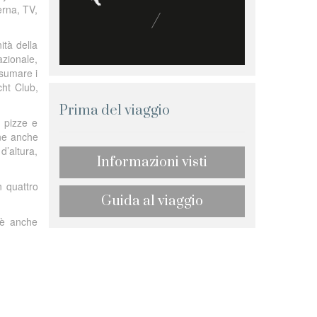
erna, TV,
ità della
zionale,
nsumare i
cht Club,
Prima del viaggio
 pizze e
one anche
d’altura,
Informazioni visti
n quattro
Guida al viaggio
o è anche