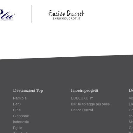
Destinazioni Top
I nostri progetti
Do
Namibia
ECOLUXURY
Vis
Perù
Blu: le spiagge più belle
El
Cina
Enrico Ducrot
Co
Giappone
co
Indonesia
Mo
Egitto
Co