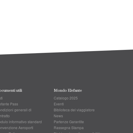
cumenti utili
Mondo Elefante
ti
Catalogo 2025
efante Pass
Eventi
ndizioni generali di
Biblioteca del viaggiatore
ntratto
News
dulo informativo standard
Partenze Garantite
nvenzione Aeroporti
Rassegna Stampa