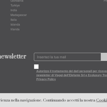
Giordania
Pr
Turkiye
India
Madagascar
Italia
Islanda
Irlanda
 newsletter
Autorizzo il trattamento dei dati personali per riceve
newsletter di Viaggi dell'Elefante Srl e Ecoluxury Trav
Privacy Policy
26 © Viaggi Dell' Elefante - Tour Operator - Tutti I Diritti Riservati - P.Iva 00969121
erienza nella navigazione. Continuando accetti la nostra
Cooki