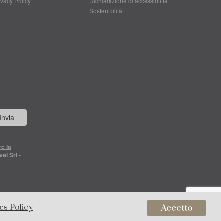
ivacy Policy
Dichiarazione di accessibilità
Sostenibilità
Invia
re la
el Srl -
003
es Policy
Accetto