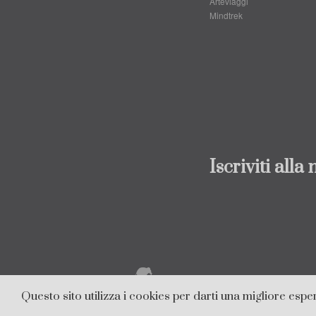
Arteviaggi
Mindtrek
Iscriviti alla
20
Questo sito utilizza i cookies per darti una migliore esp