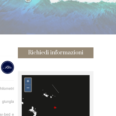
Richiedi informazioni
+
–
hilometri
: giungla
day-bed e