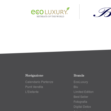
Navigazione
Brands
Calendario Partenze
EcoLuxury
Punti Vendita
Blu
L'Elefante
Limited Edition
Best Seller
Fotografia
Digital Detox