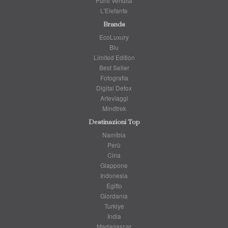
Punti Vendita
L'Elefante
Brands
EcoLuxury
Blu
Limited Edition
Best Seller
Fotografia
Digital Detox
Arteviaggi
Mindtrek
Destinazioni Top
Namibia
Perù
Cina
Giappone
Indonesia
Egitto
Giordania
Turkiye
India
Madagascar