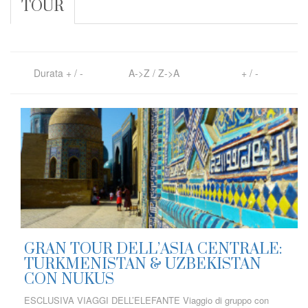
TOUR
Durata
+
/
-
A->Z
/
Z->A
+
/
-
GRAN TOUR DELL’ASIA CENTRALE:
TURKMENISTAN & UZBEKISTAN
CON NUKUS
ESCLUSIVA VIAGGI DELL’ELEFANTE Viaggio di gruppo con