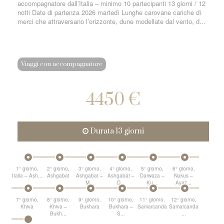
accompagnatore dall’Italia – minimo 10 partecipanti 13 giorni / 12
notti Date di partenza 2026 martedì Lunghe carovane cariche di
merci che attraversano l’orizzonte, dune modellate dal vento, d...
Viaggi con accompagnatore
4450 €
Durata 13 giorni
1° giorno,
2° giorno,
3° giorno,
4° giorno,
5° giorno,
6° giorno,
Italia – Ash...
Ashgabat
Ashgabat –
Ashgabat –
Darwaza –
Nukus –
M...
D...
Ku...
Ayaz...
7° giorno,
8° giorno,
9° giorno,
10° giorno,
11° giorno,
12° giorno,
Khiva
Khiva –
Bukhara
Bukhara –
Samarcanda
Samarcanda
Bukh...
S...
...