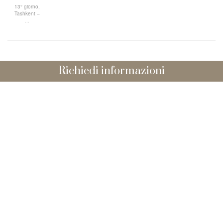
13° giorno,
Tashkent –
...
Richiedi informazioni