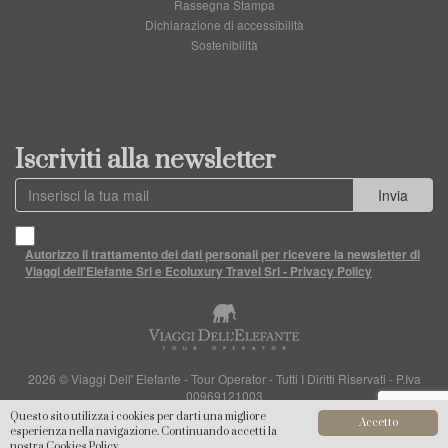
Rassegna Stampa
Dichiarazione di accessibilità
Sostenibilità
Iscriviti alla newsletter
Invia
Autorizzo il trattamento dei dati personali per ricevere la newsletter di
Viaggi dell'Elefante Srl e Ecoluxury Travel Srl - Privacy Policy
2026 © Viaggi Dell' Elefante - Tour Operator - Tutti I Diritti Riservati - P.Iva
00969121003
Questo sito utilizza i cookies per darti una migliore
Accetto
esperienza nella navigazione. Continuando accetti la
nostra
Cookies Policy