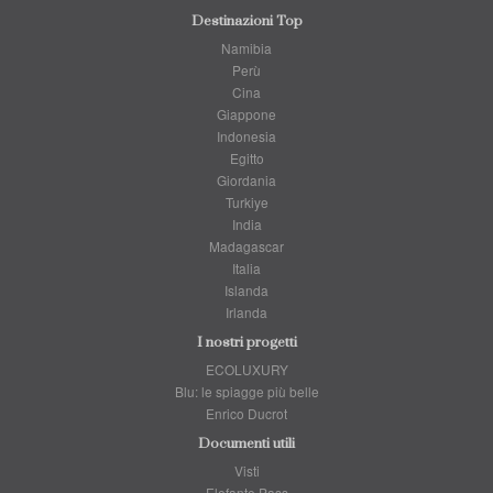
Destinazioni Top
Namibia
Perù
Cina
Giappone
Indonesia
Egitto
Giordania
Turkiye
India
Madagascar
Italia
Islanda
Irlanda
I nostri progetti
ECOLUXURY
Blu: le spiagge più belle
Enrico Ducrot
Documenti utili
Visti
Elefante Pass