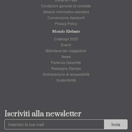
Condizioni generali di contratto
Modulo informativo standard
Convenzione Aeroporti
Privacy Policy
Mondo Elefante
Catalogo 2025
Eventi
Biblioteca del viaggiatore
News
Partenze Garantite
Rassegna Stampa
Dichiarazione di accessibilità
Sostenibilità
Iscriviti alla newsletter
Invia