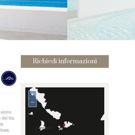
Richiedi informazioni
+
–
 vicino
o del blu
te
alows,