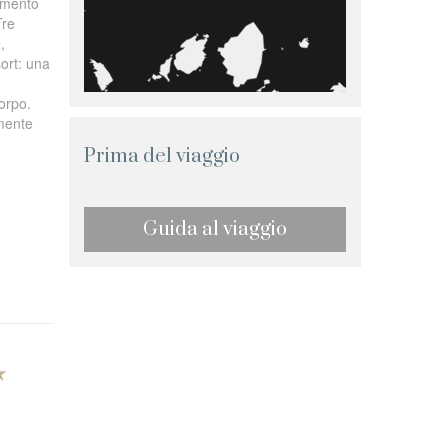
gamento
Tre
,
ort: una
corpo.
lmente
Prima del viaggio
Guida al viaggio