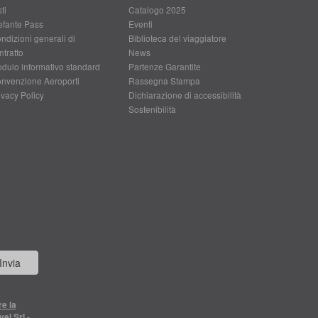
ti
Catalogo 2025
efante Pass
Eventi
ndizioni generali di
Biblioteca del viaggiatore
ntratto
News
dulo informativo standard
Partenze Garantite
nvenzione Aeroporti
Rassegna Stampa
ivacy Policy
Dichiarazione di accessibilità
Sostenibilità
Invia
re la
el Srl -