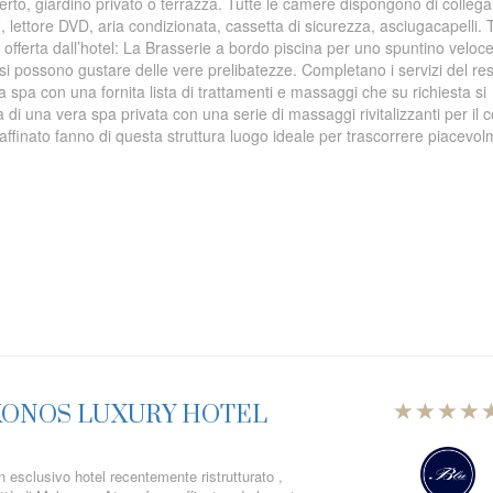
’aperto, giardino privato o terrazza. Tutte le camere dispongono di colle
fi, lettore DVD, aria condizionata, cassetta di sicurezza, asciugacapelli. 
a offerta dall’hotel: La Brasserie a bordo piscina per uno spuntino veloce
si possono gustare delle vere prelibatezze. Completano i servizi del res
a spa con una fornita lista di trattamenti e massaggi che su richiesta si
 di una vera spa privata con una serie di massaggi rivitalizzanti per il 
ffinato fanno di questa struttura luogo ideale per trascorrere piacevo
KONOS LUXURY HOTEL
 esclusivo hotel recentemente ristrutturato ,