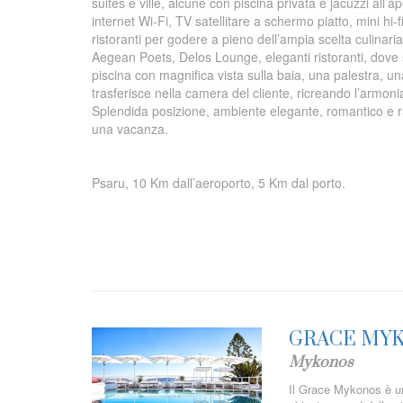
suites e ville, alcune con piscina privata e jacuzzi all
internet Wi-Fi, TV satellitare a schermo piatto, mini hi-
ristoranti per godere a pieno dell’ampia scelta culinari
Aegean Poets, Delos Lounge, eleganti ristoranti, dove 
piscina con magnifica vista sulla baia, una palestra, un
trasferisce nella camera del cliente, ricreando l’armonia
Splendida posizione, ambiente elegante, romantico e ra
una vacanza.
Psaru, 10 Km dall’aeroporto, 5 Km dal porto.
GRACE MY
Mykonos
Il Grace Mykonos è un