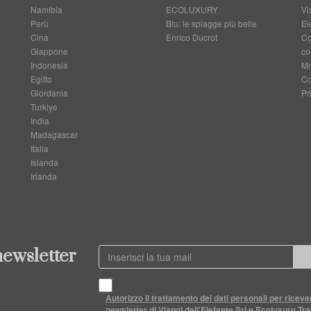
Namibia
ECOLUXURY
Vis
Perù
Blu: le spiagge più belle
El
Cina
Enrico Ducrot
Co
Giappone
co
Indonesia
Mo
Egitto
Co
Giordania
Pr
Turkiye
India
Madagascar
Italia
Islanda
Irlanda
 newsletter
Autorizzo il trattamento dei dati personali per riceve
newsletter di Viaggi dell'Elefante Srl e Ecoluxury Trav