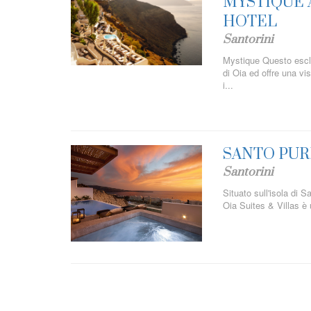
MYSTIQUE 
HOTEL
Santorini
Mystique Questo esclu
di Oia ed offre una v
i...
SANTO PURE
Santorini
Situato sull'isola di S
Oia Suites & Villas è 