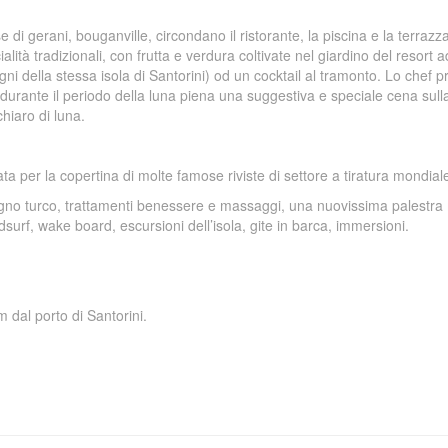
e di gerani, bouganville, circondano il ristorante, la piscina e la terrazza.
alità tradizionali, con frutta e verdura coltivate nel giardino del resort 
tigni della stessa isola di Santorini) od un cocktail al tramonto. Lo chef 
durante il periodo della luna piena una suggestiva e speciale cena sull
chiaro di luna.
fata per la copertina di molte famose riviste di settore a tiratura mondial
 bagno turco, trattamenti benessere e massaggi, una nuovissima palestra
dsurf, wake board, escursioni dell’isola, gite in barca, immersioni.
m dal porto di Santorini.