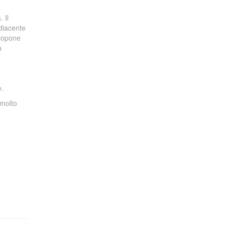
 Il
adiacente
propone
a
e.
 molto