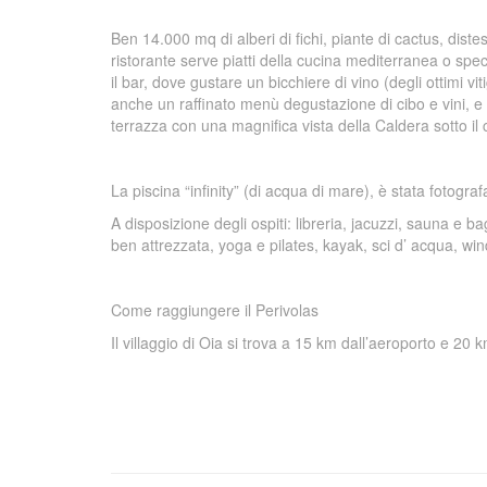
Ben 14.000 mq di alberi di fichi, piante di cactus, distes
ristorante serve piatti della cucina mediterranea o speci
il bar, dove gustare un bicchiere di vino (degli ottimi vi
anche un raffinato menù degustazione di cibo e vini, e 
terrazza con una magnifica vista della Caldera sotto il 
La piscina “infinity” (di acqua di mare), è stata fotogra
A disposizione degli ospiti: libreria, jacuzzi, sauna e
ben attrezzata, yoga e pilates, kayak, sci d’ acqua, win
Come raggiungere il Perivolas
Il villaggio di Oia si trova a 15 km dall’aeroporto e 20 k