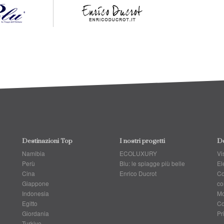
Destinazioni Top
I nostri progetti
Do
Namibia
ECOLUXURY
Vis
Perù
Blu: le spiagge più belle
El
Cina
Enrico Ducrot
Co
Giappone
co
Indonesia
Mo
Egitto
Co
Giordania
Pr
Turkiye