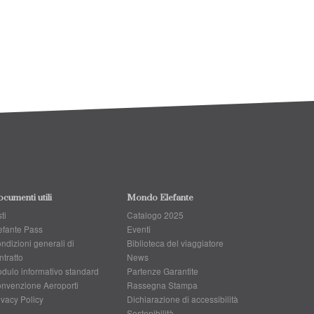
cumenti utili
Mondo Elefante
ti
Catalogo 2025
efante Pass
Eventi
ndizioni generali di
Biblioteca del viaggiatore
ntratto
News
dulo informativo standard
Partenze Garantite
nvenzione Aeroporti
Rassegna Stampa
ivacy Policy
Dichiarazione di accessibilità
Sostenibilità