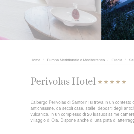
Home
Europa Meridionale e Mediterraneo
Grecia
San
Perivolas Hotel
L’albergo Perivolas di Santorini si trova in un contesto
antichissime, da secoli case, stalle, depositi degli antich
vulcanica, in un complesso di 20 lussuosissime camere. P
villaggio di Oia. Dispone anche di una pista di atterraggi