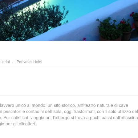
torini
Perivolas Hotel
 davvero unico al mondo: un sito storico, anfiteatro naturale di cave
i pescatori e contadini dell’isola, oggi trasformati, con il solo utilizzo de
er sofisticati viaggiatori, l’albergo si trova a pochi passi dall’affascin
o per gli elicotteri.