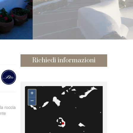
Richiedi informazioni
+
–
lla roccia
ante