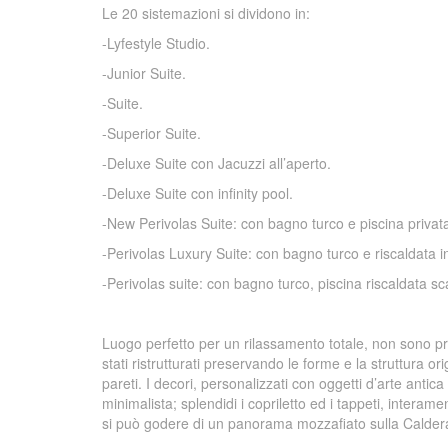
Le 20 sistemazioni si dividono in:
-Lyfestyle Studio.
-Junior Suite.
-Suite.
-Superior Suite.
-Deluxe Suite con Jacuzzi all’aperto.
-Deluxe Suite con infinity pool.
-New Perivolas Suite: con bagno turco e piscina privat
-Perivolas Luxury Suite: con bagno turco e riscaldata in
-Perivolas suite: con bagno turco, piscina riscaldata s
Luogo perfetto per un rilassamento totale, non sono pre
stati ristrutturati preservando le forme e la struttura or
pareti. I decori, personalizzati con oggetti d’arte antic
minimalista; splendidi i copriletto ed i tappeti, interame
si può godere di un panorama mozzafiato sulla Caldera