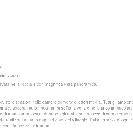
a.
finity pool.
cavata nella roccia e con magnifica vista panoramica.
viste distrazioni nelle camere come tv e lettori media. Tutti gli ambient
iginale, ancora intuibili negli ampi soffitti a volta e nel bianco immacolato
a e di manifattura locale, donano agli ambienti un tocco di vera eleganza 
nte realizzati a mano dagli artigiani del villaggio. Dalla terrazza di ogni
 con i famosissimi tramonti.