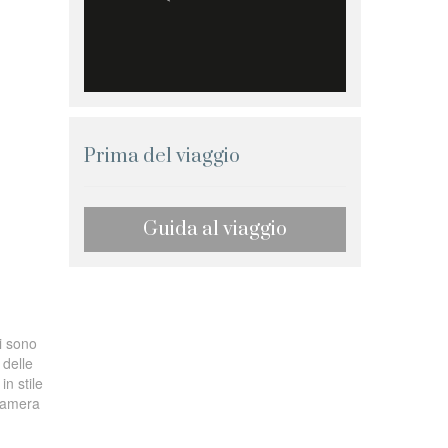
Prima del viaggio
Guida al viaggio
i sono
 delle
in stile
 camera