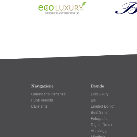
Navigazione
Brands
Calendario Partenze
EcoLuxury
Punti Vendita
Blu
L'Elefante
Limited Edition
Best Seller
Fotografia
Digital Detox
Arteviaggi
Mindtrek