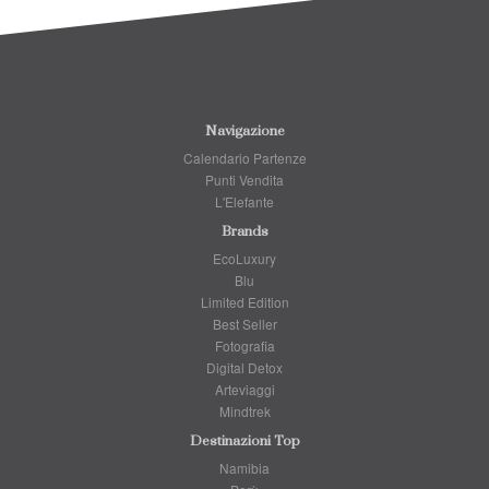
Navigazione
Calendario Partenze
Punti Vendita
L'Elefante
Brands
EcoLuxury
Blu
Limited Edition
Best Seller
Fotografia
Digital Detox
Arteviaggi
Mindtrek
Destinazioni Top
Namibia