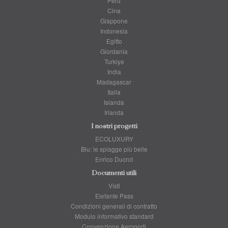
Perù
Cina
Giappone
Indonesia
Egitto
Giordania
Turkiye
India
Madagascar
Italia
Islanda
Irlanda
I nostri progetti
ECOLUXURY
Blu: le spiagge più belle
Enrico Ducrot
Documenti utili
Visti
Elefante Pass
Condizioni generali di contratto
Modulo informativo standard
Convenzione Aeroporti