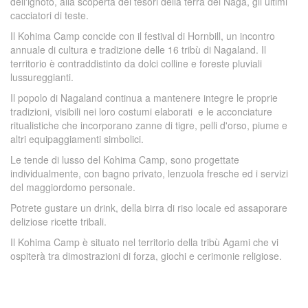
dell'ignoto, alla scoperta dei tesori della terra dei Naga, gli ultimi
cacciatori di teste.
Il Kohima Camp concide con il festival di Hornbill, un incontro
annuale di cultura e tradizione delle 16 tribù di Nagaland. Il
territorio è contraddistinto da dolci colline e foreste pluviali
lussureggianti.
Il popolo di Nagaland continua a mantenere integre le proprie
tradizioni, visibili nei loro costumi elaborati e le acconciature
ritualistiche che incorporano zanne di tigre, pelli d'orso, piume e
altri equipaggiamenti simbolici.
Le tende di lusso del Kohima Camp, sono progettate
individualmente, con bagno privato, lenzuola fresche ed i servizi
del maggiordomo personale.
Potrete gustare un drink, della birra di riso locale ed assaporare
deliziose ricette tribali.
Il Kohima Camp è situato nel territorio della tribù Agami che vi
ospiterà tra dimostrazioni di forza, giochi e cerimonie religiose.