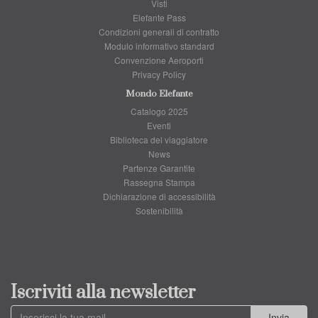
Visti
Elefante Pass
Condizioni generali di contratto
Modulo informativo standard
Convenzione Aeroporti
Privacy Policy
Mondo Elefante
Catalogo 2025
Eventi
Biblioteca del viaggiatore
News
Partenze Garantite
Rassegna Stampa
Dichiarazione di accessibilità
Sostenibilità
Iscriviti alla newsletter
Invia