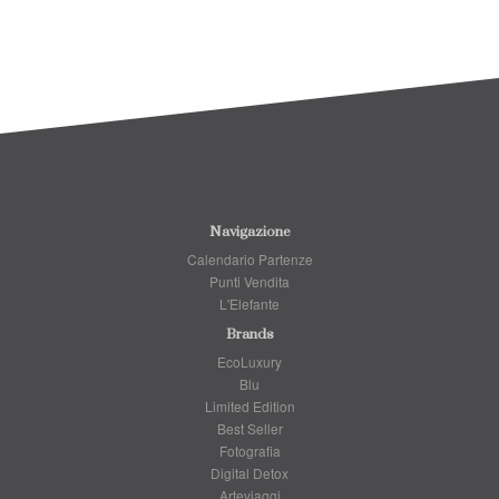
Navigazione
Calendario Partenze
Punti Vendita
L'Elefante
Brands
EcoLuxury
Blu
Limited Edition
Best Seller
Fotografia
Digital Detox
Arteviaggi