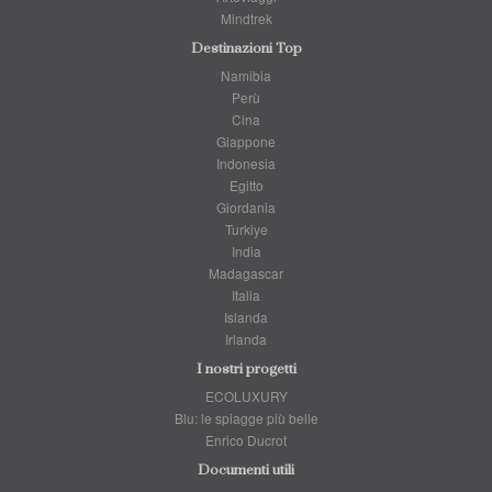
Mindtrek
Destinazioni Top
Namibia
Perù
Cina
Giappone
Indonesia
Egitto
Giordania
Turkiye
India
Madagascar
Italia
Islanda
Irlanda
I nostri progetti
ECOLUXURY
Blu: le spiagge più belle
Enrico Ducrot
Documenti utili