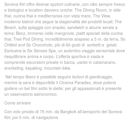
Soneva Kiri offre diverse opzioni culinarie, con cibo sempre fresco
e biologico e location davvero uniche: The Dining Room, in stile
thai, cucina thai e mediterranea con vista mare; The View,
moderno bistrot che segue la stagionalità dei prodotti locali; The
Beach, sulla spiaggia con snacks, sandwich e alcune serate a
tema; Benz, immerso nelle mangrovie, piatti speciali della cucina
thai; Tree Pod Dining, incredibilmente sospeso a 5 m. da terra, So
Chilled and So Chocoholic, più di 60 gusti di sorbetti e gelati.
Esclusiva la Six Senses Spa, un autentico viaggio sensoriale dove
riequilibrare anima e corpo. L’offerta sportiva è vasta e
comprende escursioni private in barca, uscite in catamarano,
snorkeling, kayaking, mountain-bike.
Nel tempo libero è possibile seguire lezioni di giardinaggio,
mentre la sera è disponibile il Cinema Paradiso, dove potersi
godere un bel film sotto le stelle; per gli appassionati è presente
un osservatorio astronomico.
Come arrivare
Con volo privato di 75 min. da Bangkok all’aeroporto del Soneva
Kiri; poi 5 min. di navigazione