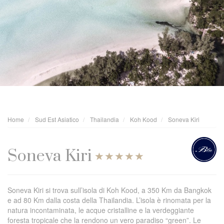
Home
Sud Est Asiatico
Thailandia
Koh Kood
Soneva Kiri
Soneva Kiri
Soneva Kiri si trova sull’isola di Koh Kood, a 350 Km da Bangkok
e ad 80 Km dalla costa della Thailandia. L’isola è rinomata per la
natura incontaminata, le acque cristalline e la verdeggiante
foresta tropicale che la rendono un vero paradiso “green”. Le