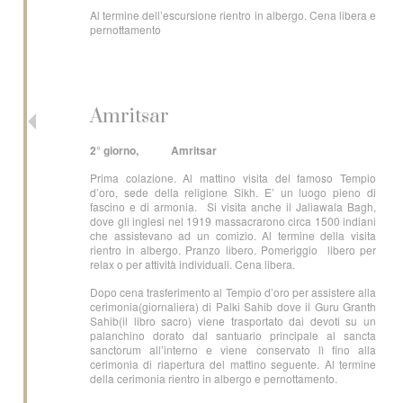
Al termine dell’escursione rientro in albergo. Cena libera e
pernottamento
Amritsar
2° giorno, Amritsar
Prima colazione. Al mattino visita del famoso Tempio
d’oro, sede della religione Sikh. E’ un luogo pieno di
fascino e di armonia. Si visita anche il Jaliawala Bagh,
dove gli inglesi nel 1919 massacrarono circa 1500 indiani
che assistevano ad un comizio. Al termine della visita
rientro in albergo. Pranzo libero. Pomeriggio libero per
relax o per attività individuali. Cena libera.
Dopo cena trasferimento al Tempio d’oro per assistere alla
cerimonia(giornaliera) di Palki Sahib dove il Guru Granth
Sahib(il libro sacro) viene trasportato dai devoti su un
palanchino dorato dal santuario principale al sancta
sanctorum all’interno e viene conservato lì fino alla
cerimonia di riapertura del mattino seguente. Al termine
della cerimonia rientro in albergo e pernottamento.