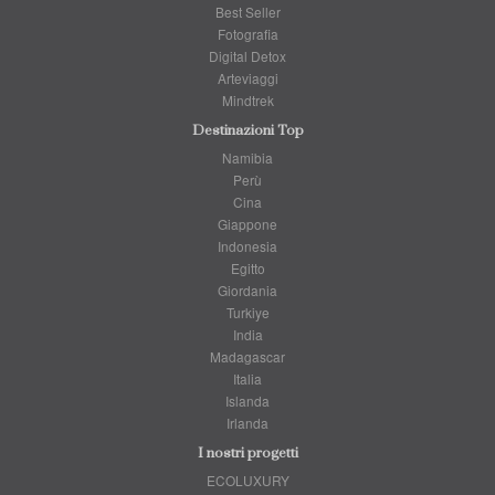
Best Seller
Fotografia
Digital Detox
Arteviaggi
Mindtrek
Destinazioni Top
Namibia
Perù
Cina
Giappone
Indonesia
Egitto
Giordania
Turkiye
India
Madagascar
Italia
Islanda
Irlanda
I nostri progetti
ECOLUXURY