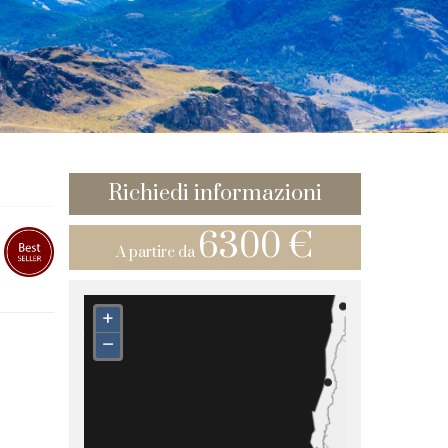
Richiedi informazioni
6300 €
A partire da
+
–