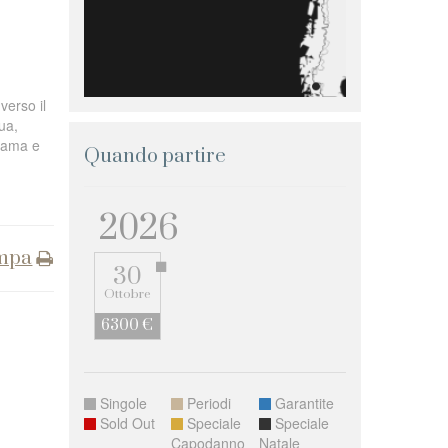
verso il
ua,
alama e
Quando partire
2026
mpa
30
Ottobre
6300 €
Singole
Periodi
Garantite
Sold Out
Speciale
Speciale
Capodanno
Natale