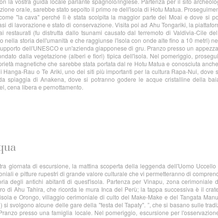
on la vostra guida locale parlante spagnolo/inglese. Partenza per il sito archeolo
ione orale, sarebbe stato sepolto il primo re dell'isola di Hotu Matua. Proseguime
ome "la cava" perché lì è stata scolpita la maggior parte dei Moai e dove si 
si di lavorazione e stato di conservazione. Visita poi ad Ahu Tongariki, la piattafo
restaurati (fu distrutta dallo tsunami causato dal terremoto di Valdivia-Cile de
o nella storia dell'umanità e che raggiunse l'isola con onde alte fino a 10 metri) n
, il supporto dell'UNESCO e un'azienda giapponese di gru. Pranzo presso un appez
condato dalla vegetazione (alberi e fiori) tipica dell'isola. Nel pomeriggio, proseg
roprietà magnetiche che sarebbe stata portata dal re Hotu Matua e conosciuta anc
di Hanga-Rau o Te Ariki, uno dei siti più importanti per la cultura Rapa-Nui, dove s
da spiaggia di Anakena, dove si potranno godere le acque cristalline della ba
tel, cena libera e pernottamento.
squa
tra giornata di escursione, la mattina scoperta della leggenda dell'Uomo Uccello
rimoniali e pitture rupestri di grande valore culturale che vi permetteranno di compren
ria degli antichi abitanti di quest'isola. Partenza per Vinapu, zona cerimoniale 
muro di Ahu Tahira, che ricorda le mura Inca del Perù; la tappa successiva è il crat
'isola e Orongo, villaggio cerimoniale di culto del Make-Make e del Tangata Man
si svolgono alcune delle gare della "festa del Tapaty". ”, che si basano sulle tradi
Pranzo presso una famiglia locale. Nel pomeriggio, escursione per l'osservazion