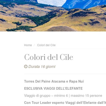
Home
Colori del Cile
Colori del Cile
Durata 16 giorni
Torres Del Paine Atacama e Rapa Nui
ESCLUSIVA VIAGGI DELL’ELEFANTE
Viaggio di gruppo – minimo 6 | massimo 15 persone
Con Tour Leader esperto Viaggi dell’Elefante dall’I