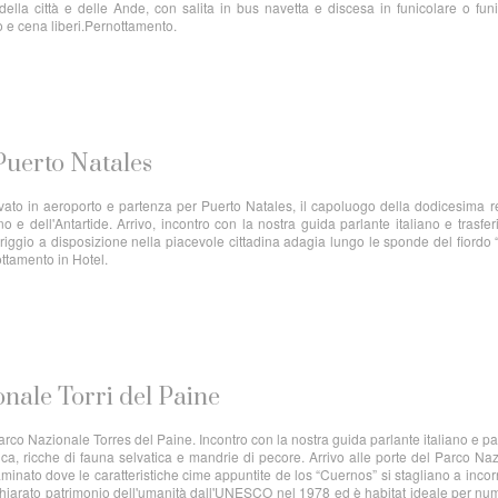
ella città e delle Ande, con salita in bus navetta e discesa in funicolare o funi
zo e cena liberi.Pernottamento.
Puerto Natales
ivato in aeroporto e partenza per Puerto Natales, il capoluogo della dodicesima 
 e dell'Antartide. Arrivo, incontro con la nostra guida parlante italiano e trasfe
riggio a disposizione nella piacevole cittadina adagia lungo le sponde del fiordo 
ttamento in Hotel.
onale Torri del Paine
arco Nazionale Torres del Paine. Incontro con la nostra guida parlante italiano e p
a, ricche di fauna selvatica e mandrie di pecore. Arrivo alle porte del Parco Na
inato dove le caratteristiche cime appuntite de los “Cuernos” si stagliano a incor
ichiarato patrimonio dell'umanità dall'UNESCO nel 1978 ed è habitat ideale per n