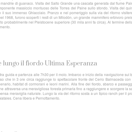
di mandrie di guanaco. Visita del Salto Grande una cascata generata dal fiume Pa
imponente massiccio montuoso delle Torres del Paine sullo sfondo. Visita del qui
l suo immenso Ghiacciaio. Pranzo e nel pomeriggio sulla via del ritorno visite
el 1968, furono scoperti i resti di un Milodón, un grande mammifero erbivoro preis
to probabilmente nel Pleistocene superiore (30 mila anni fa circa). Al termine della
amento.
e lungo il fiordo Ultima Esperanza
ra guida e partenza alle 7h30 per il molo. Imbarco e inizio della navigazione sul b
rso che in 3 ore circa raggiunge lo spettacolare fronte del Cerro Balmaceda con
enario, habitat di cormorani e leoni marini. Alla fine del fiordo, sbarco e passegg
che attraversa una meravigliosa foresta primaria fino a raggiungere e scorgere la
sa meraviglia naturale. Lungo la via del ritorno sosta a un tipico ranch per il p
 Natales. Cena libera e Pernottamento.