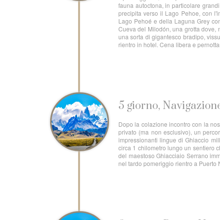
fauna autoctona, in particolare gran
precipita verso il Lago Pehoe, con l'
Lago Pehoé e della Laguna Grey con i
Cueva del Milodón, una grotta dove, n
una sorta di gigantesco bradipo, vissu
rientro in hotel. Cena libera e pernott
5 giorno, Navigazion
Dopo la colazione incontro con la nost
privato (ma non esclusivo), un perco
impressionanti lingue di Ghiaccio mill
circa 1 chilometro lungo un sentiero 
del maestoso Ghiacciaio Serrano immen
nel tardo pomeriggio rientro a Puerto