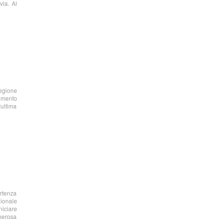
via. Al
regione
rimento
“ultima
artenza
zionale
niciare
umerosa