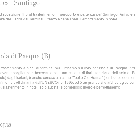
les - Santiago
disposizione fino al trasferimento in aeroporto e partenza per Santiago. Arrivo e 
ità dell’uscita dal Terminal. Pranzo e cena liberi. Pernottamento in hotel.
sola di Pasqua (B)
rasferimento a piedi al terminal per l’imbarco sul volo per l’Isola di Pasqua. Arr
averi, accoglienza e benvenuto con una collana di fiori, tradizione dell'Isola di 
nde) dagli isolani, è anche conosciuta come "Tepito Ote Henua" (l'ombelico del mo
trimonio dell'Umanità dall'UNESCO nel 1995, ed è un grande sito archeologico con
o. Trasferimento in hotel (solo autista) e pomeriggio libero e pernottamento.
squa