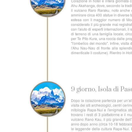
Colazione in hotel e intera giornata c
Ahu Akahanga, dove, secondo la tradiz
il vulcano Raro Raraku, noto anche c
ammirare circa 400 statue in diverse fa
estesa con il maggior numero di Moai 
considerato il più grande mai registrat
con l'aiuto di esperti internazionali
di terreno di una famiglia locale, cir
per Te Pito Kura, una roccia dalle p
"l'ombelico del mondo". Infine, visita 
l'Ahu Nau-Nau di fronte alla splendi
dimenticate il costume). Rientro in Ho
9 giorno, Isola di Pa
Dopo la colazione partenza per un’al
visita dei siti archeologici, centri ce
mitologia Rapa-Nui e l'enigmatica sto
trovano i resti di 3 piattaforme e il 
vulcano Rano Kau, il più grande dell
anno dopo anno (circa 10-18 febbraio) 
le leggende della cultura Rapa-Nui. 