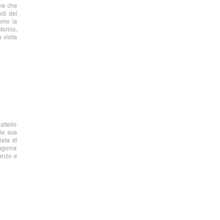
ine che
ndi del
remo la
torico,
 visita
attello
 le sue
iata di
 sagoma
ranzo e