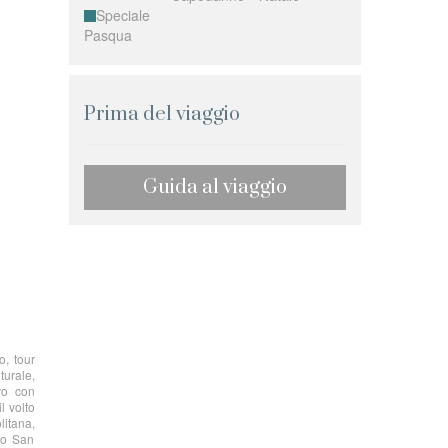
Speciale
Pasqua
Prima del viaggio
Guida al viaggio
o, tour
turale,
ivo con
l volto
litana,
rro San