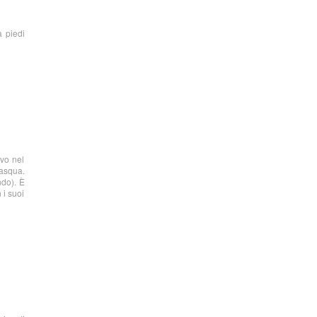
a piedi
ivo nel
Pasqua.
ndo). È
 i suoi