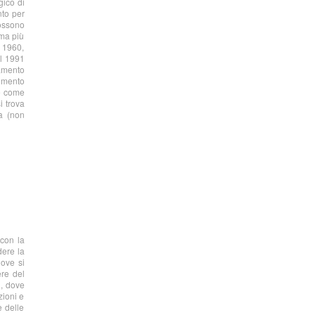
gico di
nto per
possono
rma più
l 1960,
el 1991
zamento
uimento
he come
i trova
ia (non
 con la
dere la
dove si
ere del
u, dove
zioni e
e delle