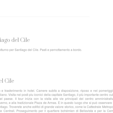
tiago del Cile
notturno per Santiago del Cile. Pasti e pernottamento a bordo.
l Cile
o e trasferimento in hotel. Camere subito a disposizione, riposo e nel pomeriggi
iano. Visita nei posti piu iconici della capitale Santiago, il più importante centro cul
del paese. Il tour inizia con la visita alle vie principali del centro amministrat
erno, e alla tradizionale Plaza de Armas. È in questo luogo che si può osservare i
antiago. Troverete anche edifici di grande valore storico, come la Cattedrale Metropo
e Centrali. Proseguimento per il quartiere bohémien di Bellavista e per la Ce