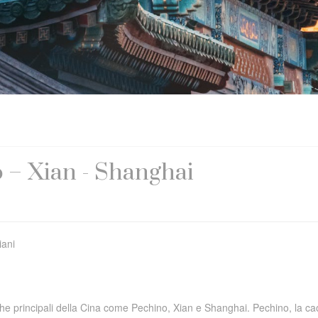
o – Xian - Shanghai
iani
stiche principali della Cina come Pechino, Xian e Shanghai. Pechino, la ca