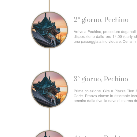
2° giorno, Pechino
Arrivo a Pechino, procedure doganali e
disposizione dalle ore 14:00 (early c
una passeggiata individuale. Cena in
3° giorno, Pechino
Prima colazione. Gita a Piazza Tien An
Corte. Pranzo cinese in ristorante loc
ammira dalla riva, la nave di marmo del