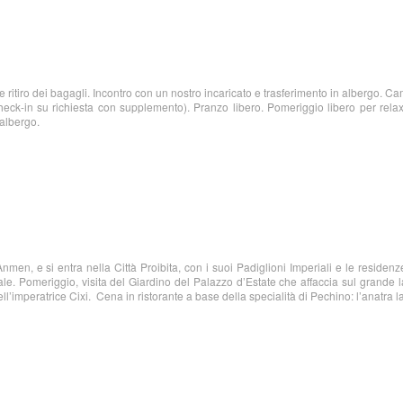
 ritiro dei bagagli. Incontro con un nostro incaricato e trasferimento in albergo. C
heck-in su richiesta con supplemento). Pranzo libero. Pomeriggio libero per rela
 albergo.
men, e si entra nella Città Proibita, con i suoi Padiglioni Imperiali e le residenz
ale. Pomeriggio, visita del Giardino del Palazzo d’Estate che affaccia sul grande l
l’imperatrice Cixi. Cena in ristorante a base della specialità di Pechino: l’anatra l