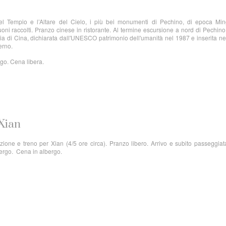
del Tempio e l’Altare del Cielo, i più bei monumenti di Pechino, di epoca Min
oni raccolti. Pranzo cinese in ristorante. Al termine escursione a nord di Pechino
glia di Cina, dichiarata dall'UNESCO patrimonio dell'umanità nel 1987 e inserita n
erno.
rgo. Cena libera.
 Xian
zione e treno per Xian (4/5 ore circa). Pranzo libero. Arrivo e subito passeggiat
bergo. Cena in albergo.