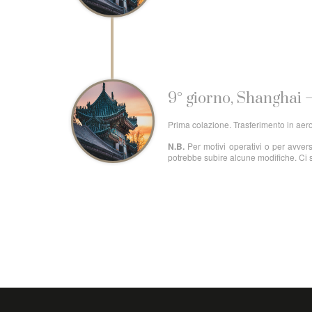
9° giorno, Shanghai –
Prima colazione. Trasferimento in aerop
N.B.
Per motivi operativi o per avvers
potrebbe subire alcune modifiche. Ci