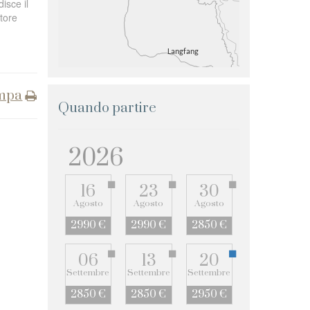
isce il
tore
mpa
Quando partire
2026
16
23
30
Agosto
Agosto
Agosto
2990 €
2990 €
2850 €
06
13
20
Settembre
Settembre
Settembre
2850 €
2850 €
2950 €