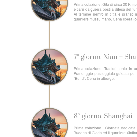
Prima colazione. Gita di circa 30 Km per 
e carri da guerra posti a difesa del t
Al termine rientro in città e pranzo
quartiere mussulmano. Cena libera (co
7° giorno, Xian – Sh
Prima colazione. Trasferimento in a
Pomeriggio passeggiata guidata per 
“Bund”. Cena in albergo.
8° giorno, Shanghai
Prima colazione. Giornata dedicata a
Buddha di Giada ed il quartiere Xintian