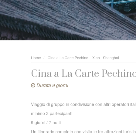
Home
Cina a La Carte Pechino – Xian - Shanghai
Cina a La Carte Pechin
Durata 9 giorni
Viaggio di gruppo in condivisione con altri operatori ital
minimo 2 partecipanti
9 giorni / 7 notti
Un itinerario completo che visita le tre attrazioni turi