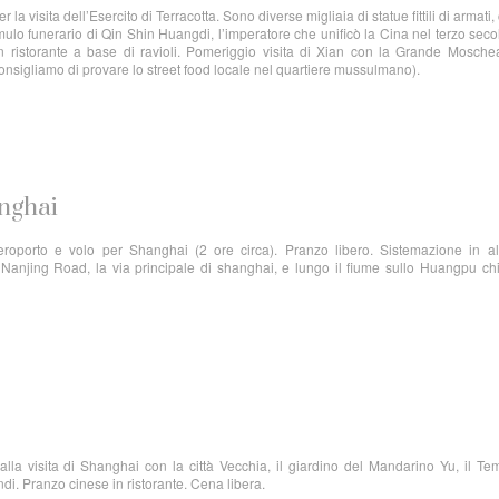
la visita dell’Esercito di Terracotta. Sono diverse migliaia di statue fittili di armati, 
umulo funerario di Qin Shin Huangdi, l’imperatore che unificò la Cina nel terzo seco
 in ristorante a base di ravioli. Pomeriggio visita di Xian con la Grande Mosche
nsigliamo di provare lo street food locale nel quartiere mussulmano).
anghai
eroporto e volo per Shanghai (2 ore circa). Pranzo libero. Sistemazione in al
Nanjing Road, la via principale di shanghai, e lungo il fiume sullo Huangpu ch
lla visita di Shanghai con la città Vecchia, il giardino del Mandarino Yu, il Te
di. Pranzo cinese in ristorante. Cena libera.