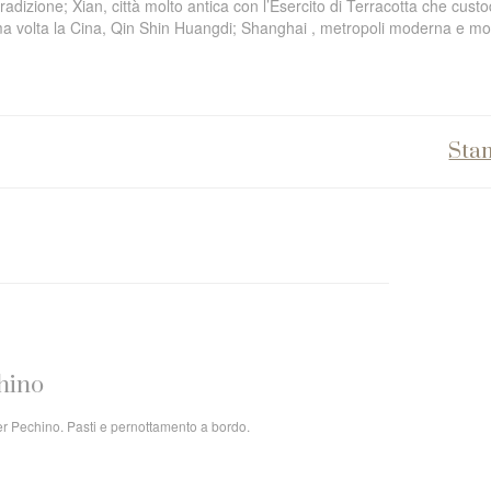
radizione; Xian, città molto antica con l’Esercito di Terracotta che custod
rima volta la Cina, Qin Shin Huangdi; Shanghai , metropoli moderna e mo
Sta
chino
per Pechino. Pasti e pernottamento a bordo.