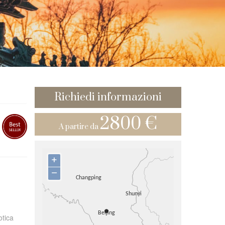
Richiedi informazioni
2800 €
A partire da
+
–
otica