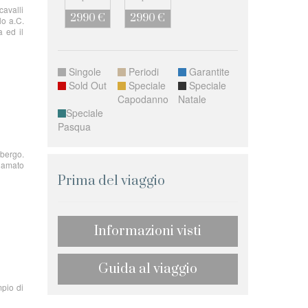
cavalli
2990 €
2990 €
lo a.C.
a ed il
Singole
Periodi
Garantite
Sold Out
Speciale
Speciale
Capodanno
Natale
Speciale
Pasqua
bergo.
iamato
Prima del viaggio
Informazioni visti
Guida al viaggio
mpio di