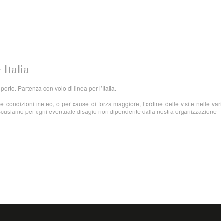
 Italia
orto. Partenza con volo di linea per l’Italia.
e condizioni meteo, o per cause di forza maggiore, l’ordine delle visite nelle vari
 scusiamo per ogni eventuale disagio non dipendente dalla nostra organizzazione