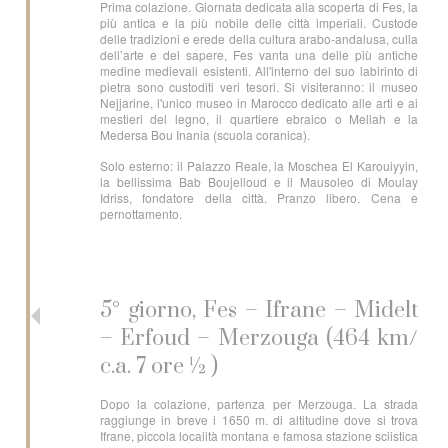
Prima colazione. Giornata dedicata alla scoperta di Fes, la
più antica e la più nobile delle città imperiali. Custode
delle tradizioni e erede della cultura arabo-andalusa, culla
dell’arte e del sapere, Fes vanta una delle più antiche
medine medievali esistenti. All'interno del suo labirinto di
pietra sono custoditi veri tesori. Si visiteranno: il museo
Nejjarine, l'unico museo in Marocco dedicato alle arti e ai
mestieri del legno, il quartiere ebraico o Mellah e la
Medersa Bou Inania (scuola coranica).
Solo esterno: il Palazzo Reale, la Moschea El Karouiyyin,
la bellissima Bab Boujelloud e il Mausoleo di Moulay
Idriss, fondatore della città. Pranzo libero. Cena e
pernottamento.
5° giorno, Fes – Ifrane – Midelt
– Erfoud – Merzouga (464 km/
c.a. 7 ore ½ )
Dopo la colazione, partenza per Merzouga. La strada
raggiunge in breve i 1650 m. di altitudine dove si trova
Ifrane, piccola località montana e famosa stazione sciistica