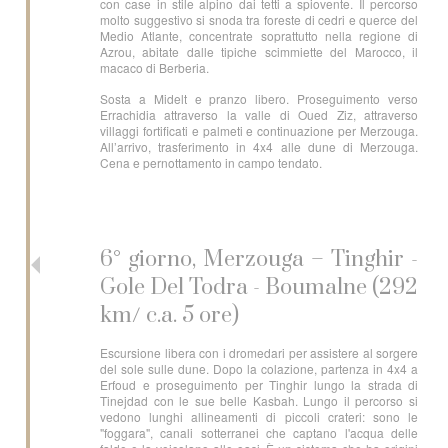
con case in stile alpino dai tetti a spiovente. Il percorso
molto suggestivo si snoda tra foreste di cedri e querce del
Medio Atlante, concentrate soprattutto nella regione di
Azrou, abitate dalle tipiche scimmiette del Marocco, il
macaco di Berberia.
Sosta a Midelt e pranzo libero. Proseguimento verso
Errachidia attraverso la valle di Oued Ziz, attraverso
villaggi fortificati e palmeti e continuazione per Merzouga.
All’arrivo, trasferimento in 4x4 alle dune di Merzouga.
Cena e pernottamento in campo tendato.
6° giorno, Merzouga – Tinghir -
Gole Del Todra - Boumalne (292
km/ c.a. 5 ore)
Escursione libera con i dromedari per assistere al sorgere
del sole sulle dune. Dopo la colazione, partenza in 4x4 a
Erfoud e proseguimento per Tinghir lungo la strada di
Tinejdad con le sue belle Kasbah. Lungo il percorso si
vedono lunghi allineamenti di piccoli crateri: sono le
"foggara", canali sotterranei che captano l'acqua delle