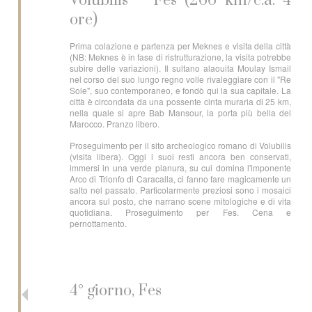
Volubilis – Fes (266 km/c.a. 4
ore)
Prima colazione e partenza per Meknes e visita della città
(NB: Meknes è in fase di ristrutturazione, la visita potrebbe
subire delle variazioni). Il sultano alaouita Moulay Ismail
nel corso del suo lungo regno volle rivaleggiare con il "Re
Sole", suo contemporaneo, e fondò qui la sua capitale. La
città è circondata da una possente cinta muraria di 25 km,
nella quale si apre Bab Mansour, la porta più bella del
Marocco. Pranzo libero.
Proseguimento per il sito archeologico romano di Volubilis
(visita libera). Oggi i suoi resti ancora ben conservati,
immersi in una verde pianura, su cui domina l'imponente
Arco di Trionfo di Caracalla, ci fanno fare magicamente un
salto nel passato. Particolarmente preziosi sono i mosaici
ancora sul posto, che narrano scene mitologiche e di vita
quotidiana. Proseguimento per Fes. Cena e
pernottamento.
4° giorno, Fes