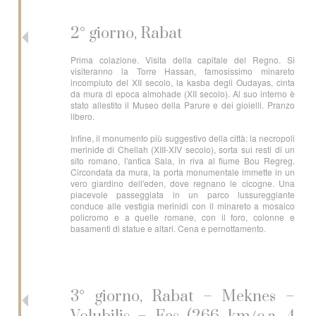
2° giorno, Rabat
Prima colazione. Visita della capitale del Regno. Si
visiteranno la Torre Hassan, famosissimo minareto
incompiuto del XII secolo, la kasba degli Oudayas, cinta
da mura di epoca almohade (XII secolo). Al suo interno è
stato allestito il Museo della Parure e dei gioielli. Pranzo
libero.
Infine, il monumento più suggestivo della città: la necropoli
merinide di Chellah (XIII-XIV secolo), sorta sui resti di un
sito romano, l'antica Sala, in riva al fiume Bou Regreg.
Circondata da mura, la porta monumentale immette in un
vero giardino dell'eden, dove regnano le cicogne. Una
piacevole passeggiata in un parco lussureggiante
conduce alle vestigia merinidi con il minareto a mosaico
policromo e a quelle romane, con il foro, colonne e
basamenti di statue e altari. Cena e pernottamento.
3° giorno, Rabat – Meknes –