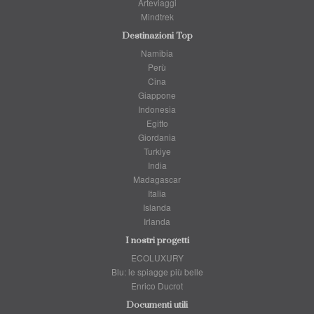
Arteviaggi
Mindtrek
Destinazioni Top
Namibia
Perù
Cina
Giappone
Indonesia
Egitto
Giordania
Turkiye
India
Madagascar
Italia
Islanda
Irlanda
I nostri progetti
ECOLUXURY
Blu: le spiagge più belle
Enrico Ducrot
Documenti utili