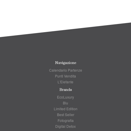
Navigazione
Calendario Partenze
Punti Vendita
L'Elefante
Brands
EcoLuxury
Blu
Limited Edition
Best Seller
Fotografia
Digital Detox