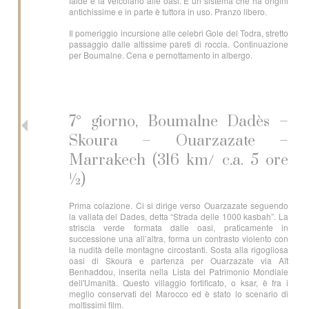
falde e la veicolano alle oasi. È un sistema che ha origini
antichissime e in parte è tuttora in uso. Pranzo libero.
Il pomeriggio incursione alle celebri Gole del Todra, stretto
passaggio dalle altissime pareti di roccia. Continuazione
per Boumalne. Cena e pernottamento in albergo.
7° giorno, Boumalne Dadès –
Skoura – Ouarzazate –
Marrakech (316 km/ c.a. 5 ore
½)
Prima colazione. Ci si dirige verso Ouarzazate seguendo
la vallata del Dades, detta “Strada delle 1000 kasbah”. La
striscia verde formata dalle oasi, praticamente in
successione una all’altra, forma un contrasto violento con
la nudità delle montagne circostanti. Sosta alla rigogliosa
oasi di Skoura e partenza per Ouarzazate via Aït
Benhaddou, inserita nella Lista del Patrimonio Mondiale
dell'Umanità. Questo villaggio fortificato, o ksar, è fra i
meglio conservati del Marocco ed è stato lo scenario di
moltissimi film.