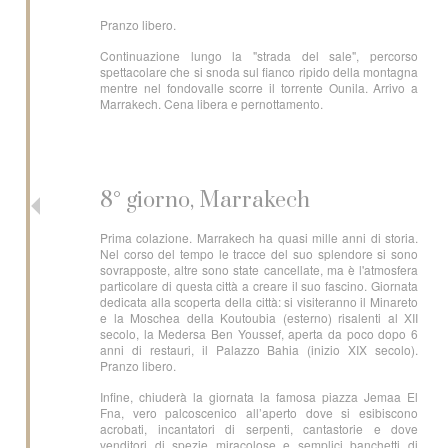
Pranzo libero.
Continuazione lungo la "strada del sale", percorso
spettacolare che si snoda sul fianco ripido della montagna
mentre nel fondovalle scorre il torrente Ounila. Arrivo a
Marrakech. Cena libera e pernottamento.
8° giorno, Marrakech
Prima colazione. Marrakech ha quasi mille anni di storia.
Nel corso del tempo le tracce del suo splendore si sono
sovrapposte, altre sono state cancellate, ma è l'atmosfera
particolare di questa città a creare il suo fascino. Giornata
dedicata alla scoperta della città: si visiteranno il Minareto
e la Moschea della Koutoubia (esterno) risalenti al XII
secolo, la Medersa Ben Youssef, aperta da poco dopo 6
anni di restauri, il Palazzo Bahia (inizio XIX secolo).
Pranzo libero.
Infine, chiuderà la giornata la famosa piazza Jemaa El
Fna, vero palcoscenico all’aperto dove si esibiscono
acrobati, incantatori di serpenti, cantastorie e dove
venditori di spezie miracolose e semplici banchetti di