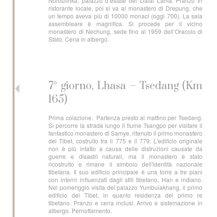
Norbulinka, palazzo d’estate dei Dalai Lama. Pranzo in
ristorante locale, poi si va al monastero di Drepung, che
un tempo aveva più di 10000 monaci (oggi 700). La sala
assembleare è magnifica. Si procede per il vicino
monastero di Nechung, sede fino al 1959 dell’Oracolo di
Stato. Cena in albergo.
7° giorno, Lhasa – Tsedang (Km
165)
Prima colazione. Partenza presto al mattino per Tsedang.
Si percorre la strada lungo il fiume Tsangpo per visitare il
fantastico monastero di Samye, ritenuto il primo monastero
del Tibet, costruito tra il 775 e il 779. L'edificio originale
non è più intatto a causa delle distruzioni causate da
guerre e disastri naturali, ma il monastero è stato
ricostruito e rimane il simbolo dell'identità nazionale
tibetana. Il suo edificio principale è una torre a tre piani
con interni influenzati dagli stili tibetano, Han e indiano.
Nel pomeriggio visita del palazzo Yumbulakhang, il primo
edificio del Tibet, in quanto residenza del primo re
tibetano. Pranzo e cena inclusi. Arrivo e sistemazione in
albergo. Pernottamento.