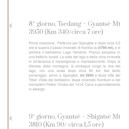
8° giorno, Tsedang – Gyantsè Mt
3950 (Km 340/circa 7 ore)
Prima colazione. Partenza per Gyangtse e dopo circa 3,5
ore si supera il passo innevato di Kamba-la
(4790 mt),
e si
ammira il bellissimo Lago Yamdrok. Pranzo semplice in
una trattoria locale. La vista del lago e della cima innevata
in lontananza è meravigliosa e impressionante. Dopo la
discesa dalla montagna, si prosegue lungo la riva del
lago, con una sosta dopo circa 90 km. Nel tardo
pomeriggio, arrivo a Gyangtse,
mt 3950
e terza città del
Tibet. Visita del bellissimo stupa chiamato Kumbum e del
monastero Pelkor Chobe del 1414. Cena e pernottamento
in albergo.
9° giorno, Gyantsè – Shigatsè Mt
3810 (Km 90/ circa 1,5 ore)