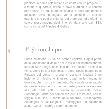
pianificò la prima città indiana costruita con un progetto. È
a forma di quadrato, divisa in nove quartieri, due centrali
per palazzi ed edifici amministrativi, e sette per bazar e
abitazioni civili. In seguito, venne costruito un decimo
quartiere che oggi si chiama “dei proprietari di elefanti”. Il
colore rosso-ruggine degli intonaci data solo dal 1883,
con la visita del Principe di Galles.
4° giorno, Jaipur
Prima colazione. Si va ad Amber, capitale Rajput prima
della fondazione di Jaipur, per la visita dell’impressionante
forte di Man Singh, della fine del 16° secolo. Si sale al
Forte, che è su una collinetta, in Jeep. Sosta fotografica al
Palazzo dei Venti, in arenaria rossa; la facciata è un
insieme di nicchie e finestre, quasi mille, finemente
lavorate, che ricorda un merletto. Serviva da osservatorio
dal quale le donne di corte, non viste, potevano assistere
alla vita della città. Pranzo in ristornante locale.
Pomeriggio, visita del complesso del City Palace, con la
reggia, il museo, il cortile delle udienze, l’Osservatorio
Astrologico di Jai Singh II. Passeggiata nel bazaar di
Jaipur. Cena in albergo e pernottamento.