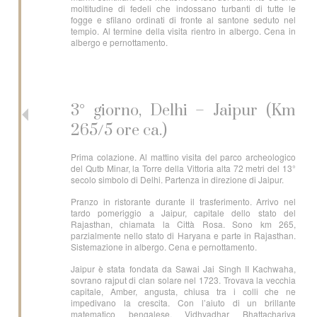
moltitudine di fedeli che indossano turbanti di tutte le
fogge e sfilano ordinati di fronte al santone seduto nel
tempio. Al termine della visita rientro in albergo. Cena in
albergo e pernottamento.
3° giorno, Delhi – Jaipur (Km
265/5 ore ca.)
Prima colazione. Al mattino visita del parco archeologico
del Qutb Minar, la Torre della Vittoria alta 72 metri del 13°
secolo simbolo di Delhi. Partenza in direzione di Jaipur.
Pranzo in ristorante durante il trasferimento. Arrivo nel
tardo pomeriggio a Jaipur, capitale dello stato del
Rajasthan, chiamata la Città Rosa. Sono km 265,
parzialmente nello stato di Haryana e parte in Rajasthan.
Sistemazione in albergo. Cena e pernottamento.
Jaipur è stata fondata da Sawai Jai Singh II Kachwaha,
sovrano rajput di clan solare nel 1723. Trovava la vecchia
capitale, Amber, angusta, chiusa tra i colli che ne
impedivano la crescita. Con l’aiuto di un brillante
matematico bengalese, Vidhyadhar Bhattachariya