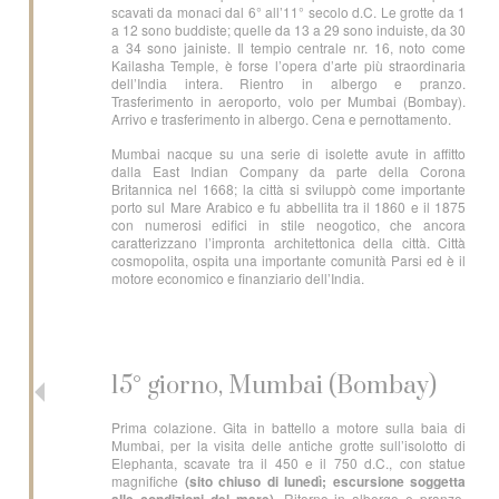
scavati da monaci dal 6° all’11° secolo d.C. Le grotte da 1
a 12 sono buddiste; quelle da 13 a 29 sono induiste, da 30
a 34 sono jainiste. Il tempio centrale nr. 16, noto come
Kailasha Temple, è forse l’opera d’arte più straordinaria
dell’India intera. Rientro in albergo e pranzo.
Trasferimento in aeroporto, volo per Mumbai (Bombay).
Arrivo e trasferimento in albergo. Cena e pernottamento.
Mumbai nacque su una serie di isolette avute in affitto
dalla East Indian Company da parte della Corona
Britannica nel 1668; la città si sviluppò come importante
porto sul Mare Arabico e fu abbellita tra il 1860 e il 1875
con numerosi edifici in stile neogotico, che ancora
caratterizzano l’impronta architettonica della città. Città
cosmopolita, ospita una importante comunità Parsi ed è il
motore economico e finanziario dell’India.
15° giorno, Mumbai (Bombay)
Prima colazione. Gita in battello a motore sulla baia di
Mumbai, per la visita delle antiche grotte sull’isolotto di
Elephanta, scavate tra il 450 e il 750 d.C., con statue
magnifiche
(sito chiuso di lunedì; escursione soggetta
. Ritorno in albergo e pranzo.