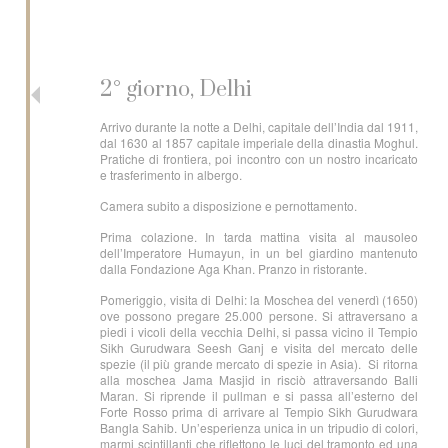
2° giorno, Delhi
Arrivo durante la notte a Delhi, capitale dell’India dal 1911,
dal 1630 al 1857 capitale imperiale della dinastia Moghul.
Pratiche di frontiera, poi incontro con un nostro incaricato
e trasferimento in albergo.
Camera subito a disposizione e pernottamento.
Prima colazione. In tarda mattina visita al mausoleo
dell’Imperatore Humayun, in un bel giardino mantenuto
dalla Fondazione Aga Khan. Pranzo in ristorante.
Pomeriggio, visita di Delhi: la Moschea del venerdì (1650)
ove possono pregare 25.000 persone. Si attraversano a
piedi i vicoli della vecchia Delhi, si passa vicino il Tempio
Sikh Gurudwara Seesh Ganj e visita del mercato delle
spezie (il più grande mercato di spezie in Asia). Si ritorna
alla moschea Jama Masjid in risciò attraversando Balli
Maran. Si riprende il pullman e si passa all’esterno del
Forte Rosso prima di arrivare al Tempio Sikh Gurudwara
Bangla Sahib. Un’esperienza unica in un tripudio di colori,
marmi scintillanti che riflettono le luci del tramonto ed una