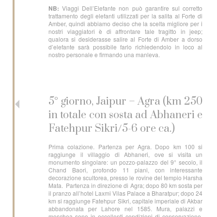
NB:
Viaggi Dell’Elefante non può garantire sul corretto
trattamento degli elefanti utilizzati per la salita al Forte di
Amber, quindi abbiamo deciso che la scelta migliore per i
nostri viaggiatori è di affrontare tale tragitto in jeep;
qualora si desiderasse salire al Forte di Amber a dorso
d’elefante sarà possibile farlo richiedendolo in loco al
nostro personale e firmando una manleva.
5° giorno, Jaipur – Agra (km 250
in totale con sosta ad Abhaneri e
Fatehpur Sikri/5-6 ore ca.)
Prima colazione. Partenza per Agra. Dopo km 100 si
raggiunge il villaggio di Abhaneri, ove si visita un
monumento singolare: un pozzo-palazzo del 9° secolo, il
Chand Baori, profondo 11 piani, con interessante
decorazione scultorea, presso le rovine del tempio Harsha
Mata. Partenza in direzione di Agra; dopo 80 km sosta per
il pranzo all’hotel Laxmi Vilas Palace a Bharatpur; dopo 24
km si raggiunge Fatehpur Sikri, capitale imperiale di Akbar
abbandonata per Lahore nel 1585. Mura, palazzi e
moschea sono in eccellenti condizioni di conservazione.