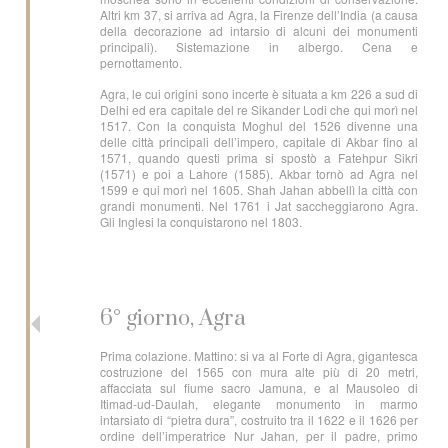
Altri km 37, si arriva ad Agra, la Firenze dell’India (a causa
della decorazione ad intarsio di alcuni dei monumenti
principali). Sistemazione in albergo. Cena e
pernottamento.
Agra, le cui origini sono incerte è situata a km 226 a sud di
Delhi ed era capitale del re Sikander Lodi che qui morì nel
1517. Con la conquista Moghul del 1526 divenne una
delle città principali dell’impero, capitale di Akbar fino al
1571, quando questi prima si spostò a Fatehpur Sikri
(1571) e poi a Lahore (1585). Akbar tornò ad Agra nel
1599 e qui morì nel 1605. Shah Jahan abbellì la città con
grandi monumenti. Nel 1761 i Jat saccheggiarono Agra.
Gli Inglesi la conquistarono nel 1803.
6° giorno, Agra
Prima colazione. Mattino: si va al Forte di Agra, gigantesca
costruzione del 1565 con mura alte più di 20 metri,
affacciata sul fiume sacro Jamuna, e al Mausoleo di
Itimad-ud-Daulah, elegante monumento in marmo
intarsiato di “pietra dura”, costruito tra il 1622 e il 1626 per
ordine dell’imperatrice Nur Jahan, per il padre, primo