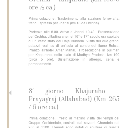
ore ½ ca.)
Prima colazione. Trasferimento alla stazione ferroviaria,
treno Espresso per Jhansi (km 18 da Orchha).
Partenza alle 8.00. Arrivo a Jhansi 10.43. Prosecuzione
per Orchha, cittadina che nel 16° e 17° secolo era capitale
di un vasto stato dei Raja Bundela. Visita dei due grandi
palazzi reali su di un’isola al centro del fiume Betwa.
Pranzo all’hotel Amar Mahal. Prosecuzione in pullman
per Khajuraho, nello stato di Madhya Pradesh, km 190
(circa 5 ore). Sistemazione in albergo, cena e
pernottamento.
8° giorno, Khajuraho –
Prayagraj (Allahabad) (Km 265
/ 6 ore ca.)
Prima colazione. Presto al mattino visita dei templi del
Gruppo Occidentale, costruiti dai sovrani Chandela dal
950 al 1100. I templi sono dotati di sculture di qualità