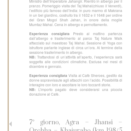
Ministro dell’Imperatore Jahangir. Rientro in albergo per il
pranzo. Pomeriggio visita del Taj Mahal(chiuso il Venerdì),
l’edificio più famoso dell’India: in puro marmo di Makrana
in un bel giardino, costruito tra il 1632 e il 1648 per ordine
del Gran Mogol Shah Jahan, in onore della moglie
Mumtaz Mahal. Cena in albergo e pernottamento.
Esperienza consigliata
Presto al mattino partenza
dall’albergo e trasferimento al parco Taj Nature Walk
affacciato sul maestoso Taj Mahal. Sessione di Yoga con
istruttore parlante inglese di circa un’ora. Al termine della
sessione trasferimento in albergo.
NB:
Trattandosi di un’attività all’aperto, l’esperienza sarà
soggetta alle condizioni climatiche. Esclusa nei mesi di
dicembre e gennaio.
Esperienza consigliata
Visita al Cafè Sheroes, gestito da
donne sopravvissute agli attacchi con l’acido. Possibilità di
interagire con loro e ascoltare le loro toccanti storie.
NB:
L’importo pagato deve considerarsi una piccola
donazione al Cafè.
7° giorno, Agra – Jhansi –
Orchha – Khajuraho (km 198/5