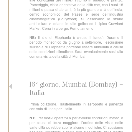
alle condizioni del mare)
Pomeriggio, visita orientativa della città che, con i suoi 18
milioni e passa di abitanti, è la più grande città dell’India,
centro economico del Paese e sede dell’industria
cinematografica (Bollywood). Si osservano le strane
architetture vittoriane in stile gotico ed il tipico Crawford
Market. Cena in albergo. Pernottamento.
NB:
Il sito di Elephanta è chiuso il lunedì. Durante il
periodo monsonico da giugno a settembre, l’escursione
sull’isola di Elephanta potrebbe essere annullata a causa
delle condizioni climatiche. Sarà eventualmente sostituita
con una visita della città di Mumbai.
16° giorno, Mumbai (Bombay) –
Italia
Prima colazione. Trasferimento in aeroporto e partenza
con volo di linea per l’Italia.
N.B.
Per motivi operativi o per avverse condizioni meteo, o
per cause di forza maggiore, l’ordine delle visite nelle
varie città potrebbe subire alcune modifiche. Ci scusiamo
per ogni eventuale disagio non dipendente dalla nostra