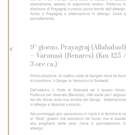
straordinaria, spesso di argomento erotico. Partenza in
direzione di Prayagraj e pranzo picnic fornito dall’albergo.
Arrivo a Prayagraj e sistemazione in albergo. Cena e
pernottamento.
9° giorno, Prayagraj (Allahabad)
– Varanasi (Benares) (Km 125 /
3 ore ca.)
Prima colazione. Al mattino visita di Sangam dove tre fiumi
si incontrano, il Gange, lo Yamuna e lo Sarswati.
Dall’esterno il Forte di Allahabd ed il tempio Hindu.
Partenza per Varanasi (Benares), città santa per i seguaci
del dio Shiva, sulla riva sinistra del Gange. Sistemazione
in albergo a Varanasi e pranzo.
Nel pomeriggio giro panoramico in risciò e al termine si va
ai “Ghat”, gradini che scendono nel fiume, ove si assiste
alla preghiera della sera. Cena e pernottamento in
albergo.