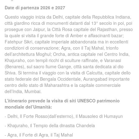
Date di partenza
2026 e 2027
Questo viaggio inizia da Delhi, capitale della Repubblica Indiana,
città giardino ricca di monumenti datanti dal 13° secolo in poi, poi
prosegue con Jaipur, la Città Rosa capitale del Rajasthan, presso
la quale si visita il grande forte di Amber e affascinanti bazar;
Fatehpur Sikri, capitale imperiale abbandonata ma in eccellenti
condizioni di conservazione; Agra, con il Taj Mahal, trionfo
dell’architettura Moghul; Orcha, antica capitale nel Centro India,
Khajuraho, con templi ricchi di sculture raffinate, e Varanasi
(Benares), sul sacro fiume Gange, città santa dedicata al dio
Shiva. Si termina il viaggio con la visita di Calcutta, capitale dello
stato federale del Bengala Occidentale, Aurangabad importante
centro dello stato di Maharashtra e la capitale commerciale
dell’India, Mumbai.
L’itinerario prevede la visita di siti UNESCO patrimonio
mondiale del’Umanità:
- Delhi, Il Forte Rosso(dall’esterno), il Mausoleo di Humayun
- Khajuraho, il Tempio della dinastia Chandela
- Agra, il Forte di Agra, il Taj Mahal