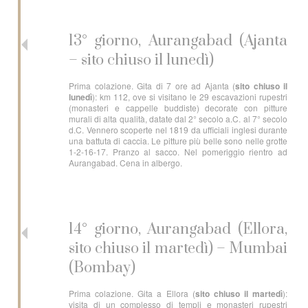
13° giorno, Aurangabad (Ajanta
– sito chiuso il lunedì)
Prima colazione. Gita di 7 ore ad Ajanta (
sito chiuso il
lunedì
): km 112, ove si visitano le 29 escavazioni rupestri
(monasteri e cappelle buddiste) decorate con pitture
murali di alta qualità, datate dal 2° secolo a.C. al 7° secolo
d.C. Vennero scoperte nel 1819 da ufficiali inglesi durante
una battuta di caccia. Le pitture più belle sono nelle grotte
1-2-16-17. Pranzo al sacco. Nel pomeriggio rientro ad
Aurangabad. Cena in albergo.
14° giorno, Aurangabad (Ellora,
sito chiuso il martedì) – Mumbai
(Bombay)
Prima colazione. Gita a Ellora (
sito chiuso il martedì
):
visita di un complesso di templi e monasteri rupestri