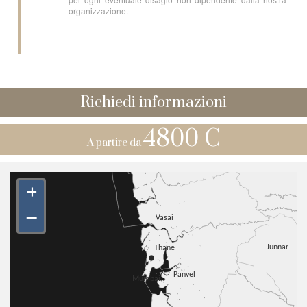
organizzazione.
Richiedi informazioni
4800 €
A partire da
+
–