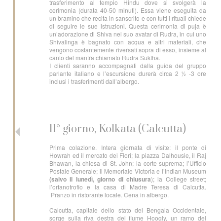
trasferimento al tempio Hindu dove si svolgerà la
cerimonia (durata 40-50 minuti). Essa viene eseguita da
un bramino che recita in sanscrito e con tutti i rituali chiede
di seguire le sue istruzioni. Questa cerimonia di puja è
un’adorazione di Shiva nel suo avatar di Rudra, in cui uno
Shivalinga è bagnato con acqua e altri materiali, che
vengono costantemente riversati sopra di esso, insieme al
canto del mantra chiamato Rudra Suktha.
I clienti saranno accompagnati dalla guida del gruppo
parlante italiano e l’escursione durerà circa 2 ½ -3 ore
inclusi i trasferimenti dall’albergo.
11° giorno, Kolkata (Calcutta)
Prima colazione. Intera giornata di visite: il ponte di
Howrah ed il mercato dei Fiori; la piazza Dalhousie, il Raj
Bhawan, la chiesa di St. John; la corte suprema; l’Ufficio
Postale Generale; il Memoriale Victoria e l’Indian Museum
(salvo il lunedì, giorno di chiusura
); la College street;
l’orfanotrofio e la casa di Madre Teresa di Calcutta.
Pranzo in ristorante locale. Cena in albergo.
Calcutta, capitale dello stato del Bengala Occidentale,
sorge sulla riva destra del fiume Hoogly, un ramo del