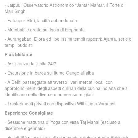
- Jaipur, l’Osservatorio Astronomico “Jantar Mantar, il Forte di
Man Singh
- Fatehpur Sikri, la città abbandonata
- Mumbai: le grotte sull’isola di Elephanta
- Aurangabad, Ellora ed i bellissimi templi rupestri; Ajanta, serie di
templi buddisti
Plus Elefante
- Assistenza dall’Italia 24/7
- Escursione in barca sul fiume Gange all’alba
- A Delhi passeggiata attraverso i vari mercati locali con
approfondimenti degli aspetti culinari della cucina indiana che si
identificano nelle diverse e numerose religioni
- Trasferimenti privati con dispositivo Wifi sino a Varanasi
Esperienze Consigliate
- Sessione mattutina di Yoga con vista Taj Mahal (escluso a
dicembre e gennaio)
- Possibilità di assistere alla cerimonia religiosa Rudra Abhishek