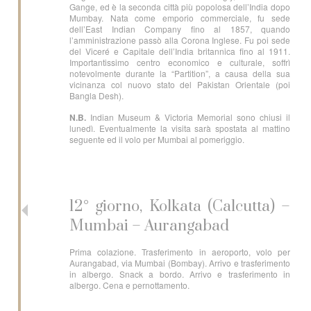
Gange, ed è la seconda città più popolosa dell’India dopo
Mumbay. Nata come emporio commerciale, fu sede
dell’East Indian Company fino al 1857, quando
l’amministrazione passò alla Corona Inglese. Fu poi sede
del Viceré e Capitale dell’India britannica fino al 1911.
Importantissimo centro economico e culturale, soffrì
notevolmente durante la “Partition”, a causa della sua
vicinanza col nuovo stato del Pakistan Orientale (poi
Bangla Desh).
N.B.
Indian Museum & Victoria Memorial sono chiusi il
lunedì. Eventualmente la visita sarà spostata al mattino
seguente ed il volo per Mumbai al pomeriggio.
12° giorno, Kolkata (Calcutta) –
Mumbai – Aurangabad
Prima colazione. Trasferimento in aeroporto, volo per
Aurangabad, via Mumbai (Bombay). Arrivo e trasferimento
in albergo. Snack a bordo. Arrivo e trasferimento in
albergo. Cena e pernottamento.