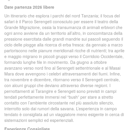
Date partenza 2026 libere
Un itinerario che esplora i parchi del nord Tanzania; il focus del
safari è il Parco Serengeti conosciuto per essere il teatro della
Grande Migrazione, ossia la transumanza di animali erbivori che
ogni anno avviene da un territorio all’altro, in concomitanza della
pressione esercitata dalle grandi mandrie sui pascoli seguendo il
ciclo delle piogge alla ricerca di erba fresca: da gennaio a marzo
partoriscono nelle pianure meridionali ricche di nutrienti; tra aprile
e maggio migrano in piccoli gruppi verso il Corridoio Occidentale,
formando lunghe file in movimento. Da giugno a ottobre
avanzano verso nord fino al Serengeti settentrionale e al Masai
Mara dove avvengono i celebri attraversamenti dei fiumi. Infine,
tra novembre e dicembre, ritornano verso il Serengeti centrale,
con alcuni gruppi che deviano attraverso diverse regioni. I
pernottamenti al Tarangire e Serengeti sono previsti in campi
tendati perfettamente immersi nel “bush” per stare a stretto
contatto con l’ambiente circostante nel più assoluto silenzio,
interrotto solo dai rumori della savana. L’esperienza in campo
tendato è consigliata ad un viaggiatore meno esigente in cerca di
sistemazioni semplici ed esperienziali.
Esperienze Consigliate