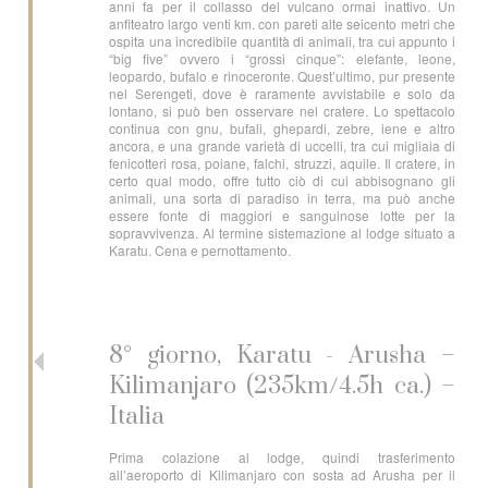
anni fa per il collasso del vulcano ormai inattivo. Un
anfiteatro largo venti km. con pareti alte seicento metri che
ospita una incredibile quantità di animali, tra cui appunto i
“big five” ovvero i “grossi cinque”: elefante, leone,
leopardo, bufalo e rinoceronte. Quest’ultimo, pur presente
nel Serengeti, dove è raramente avvistabile e solo da
lontano, si può ben osservare nel cratere. Lo spettacolo
continua con gnu, bufali, ghepardi, zebre, iene e altro
ancora, e una grande varietà di uccelli, tra cui migliaia di
fenicotteri rosa, poiane, falchi, struzzi, aquile. Il cratere, in
certo qual modo, offre tutto ciò di cui abbisognano gli
animali, una sorta di paradiso in terra, ma può anche
essere fonte di maggiori e sanguinose lotte per la
sopravvivenza. Al termine sistemazione al lodge situato a
Karatu. Cena e pernottamento.
8° giorno, Karatu - Arusha –
Kilimanjaro (235km/4.5h ca.) –
Italia
Prima colazione al lodge, quindi trasferimento
all’aeroporto di Kilimanjaro con sosta ad Arusha per il