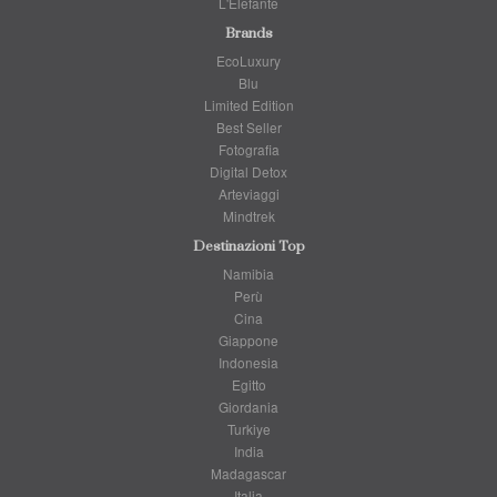
L'Elefante
Brands
EcoLuxury
Blu
Limited Edition
Best Seller
Fotografia
Digital Detox
Arteviaggi
Mindtrek
Destinazioni Top
Namibia
Perù
Cina
Giappone
Indonesia
Egitto
Giordania
Turkiye
India
Madagascar
Italia