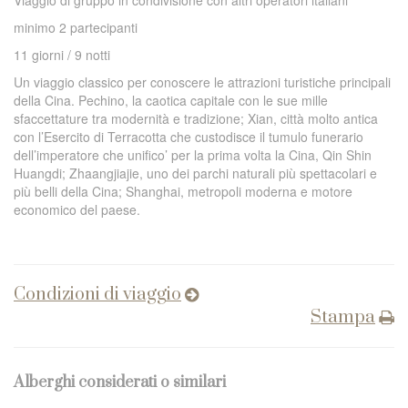
Viaggio di gruppo in condivisione con altri operatori italiani
minimo 2 partecipanti
11 giorni / 9 notti
Un viaggio classico per conoscere le attrazioni turistiche principali
della Cina. Pechino, la caotica capitale con le sue mille
sfaccettature tra modernità e tradizione; Xian, città molto antica
con l’Esercito di Terracotta che custodisce il tumulo funerario
dell’imperatore che unifico’ per la prima volta la Cina, Qin Shin
Huangdi; Zhaangjiajie, uno dei parchi naturali più spettacolari e
più belli della Cina; Shanghai, metropoli moderna e motore
economico del paese.
Condizioni di viaggio
Stampa
Alberghi considerati o similari