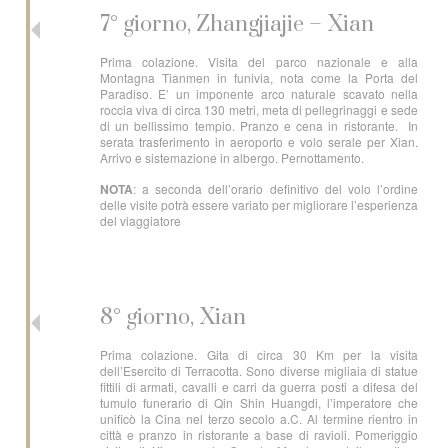
7° giorno, Zhangjiajie – Xian
Prima colazione. Visita del parco nazionale e alla
Montagna Tianmen in funivia, nota come la Porta del
Paradiso. E’ un imponente arco naturale scavato nella
roccia viva di circa 130 metri, meta di pellegrinaggi e sede
di un bellissimo tempio. Pranzo e cena in ristorante. In
serata trasferimento in aeroporto e volo serale per Xian.
Arrivo e sistemazione in albergo. Pernottamento.
NOTA
: a seconda dell’orario definitivo del volo l’ordine
delle visite potrà essere variato per migliorare l’esperienza
del viaggiatore
8° giorno, Xian
Prima colazione. Gita di circa 30 Km per la visita
dell’Esercito di Terracotta. Sono diverse migliaia di statue
fittili di armati, cavalli e carri da guerra posti a difesa del
tumulo funerario di Qin Shin Huangdi, l’imperatore che
unificò la Cina nel terzo secolo a.C. Al termine rientro in
città e pranzo in ristorante a base di ravioli. Pomeriggio