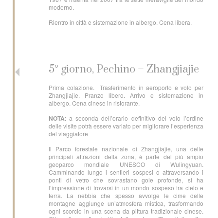
moderno.
Rientro in città e sistemazione in albergo. Cena libera.
5° giorno, Pechino – Zhangjiajie
Prima colazione. Trasferimento in aeroporto e volo per
Zhangjiajie. Pranzo libero. Arrivo e sistemazione in
albergo. Cena cinese in ristorante.
NOTA
: a seconda dell’orario definitivo del volo l’ordine
delle visite potrà essere variato per migliorare l’esperienza
del viaggiatore
Il Parco forestale nazionale di Zhangjiajie, una delle
principali attrazioni della zona, è parte del più ampio
geoparco mondiale UNESCO di Wulingyuan.
Camminando lungo i sentieri sospesi o attraversando i
ponti di vetro che sovrastano gole profonde, si ha
l’impressione di trovarsi in un mondo sospeso tra cielo e
terra. La nebbia che spesso avvolge le cime delle
montagne aggiunge un’atmosfera mistica, trasformando
ogni scorcio in una scena da pittura tradizionale cinese.