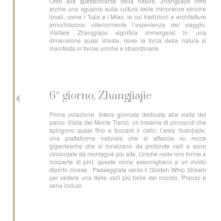
Oltre alla spettacolarità della natura, Zhangjiajie offre
anche uno sguardo sulla cultura delle minoranze etniche
locali, come i Tujia e i Miao, le cui tradizioni e architetture
arricchiscono ulteriormente l’esperienza del viaggio.
Visitare Zhangjiajie significa immergersi in una
dimensione quasi irreale, dove la forza della natura si
manifesta in forme uniche e straordinarie.
6° giorno, Zhangjiajie
Prima colazione. Intera giornata dedicata alla visita del
parco: Visita del Monte Tianzi, un insieme di pinnacoli che
spingono quasi fino a toccare il cielo; l’area Yuanjiajie,
una piattaforma naturale che si affaccia su rocce
gigantesche che si innalzano da profonde valli e sono
circondate da montagne più alte. Uniche nelle loro forme e
ricoperte di pini, queste rocce assomigliano a un vivido
dipinto cinese. Passeggiata verso il Golden Whip Stream
per vedere una delle valli più belle del mondo. Pranzo e
cena inclusi.