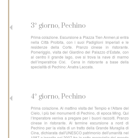
3° giorno, Pechino
Prima colazione. Escursione a Piazza Tien Anmen,si entra
nella Città Proibita, con i suoi Padiglioni Imperiali e le
residenze della Corte. Pranzo cinese in ristorante.
Pomeriggio, visita del Giardino del Palazzo d’Estate, con
al centro il grande lago, ove si trova la nave di marmo
dell’imperatrice Cixi. Cena in ristorante a base della
specialità di Pechino: Anatra Laccata.
4° giorno, Pechino
Prima colazione. Al mattino visita del Tempio e l’Altare del
Cielo, i più bei monumenti di Pechino, di epoca Ming. Qui
l’Imperatore veniva a pregare per i buoni raccolti. Pranzo
cinese in ristorante. Al termine escursione a nord di
Pechino per la visita di un tratto della Grande Muraglia di
Cina, dichiarata dall'UNESCO patrimonio dell'umanità nel
1987 e inserita nel 2007 fra le sette meraviglie del mondo