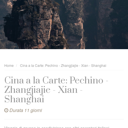
Home
Cina a la Carte: Pechino - Zhangjiajie - Xian - Shanghai
Cina a la Carte: Pechino -
Zhangjiajie - Xian -
Shanghai
Durata 11 giorni