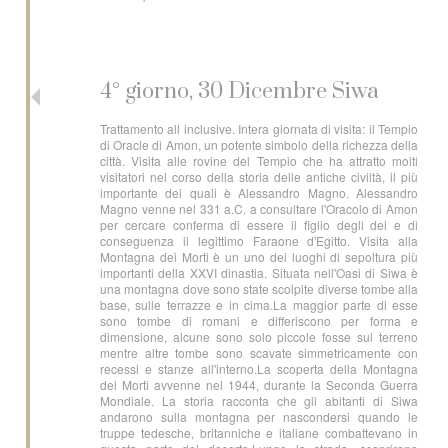
4° giorno, 30 Dicembre Siwa
Trattamento all inclusive. Intera giornata di visita: il Tempio
di Oracle di Amon, un potente simbolo della richezza della
città. Visita alle rovine del Tempio che ha attratto molti
visitatori nel corso della storia delle antiche civiltà, il più
importante dei quali è Alessandro Magno. Alessandro
Magno venne nel 331 a.C. a consultare l'Oracolo di Amon
per cercare conferma di essere il figlio degli dei e di
conseguenza il legittimo Faraone d'Egitto. Visita alla
Montagna dei Morti è un uno dei luoghi di sepoltura più
importanti della XXVI dinastia. Situata nell'Oasi di Siwa è
una montagna dove sono state scolpite diverse tombe alla
base, sulle terrazze e in cima.La maggior parte di esse
sono tombe di romani e differiscono per forma e
dimensione, alcune sono solo piccole fosse sul terreno
mentre altre tombe sono scavate simmetricamente con
recessi e stanze all'interno.La scoperta della Montagna
dei Morti avvenne nel 1944, durante la Seconda Guerra
Mondiale. La storia racconta che gli abitanti di Siwa
andarono sulla montagna per nascondersi quando le
truppe tedesche, britanniche e italiane combattevano in