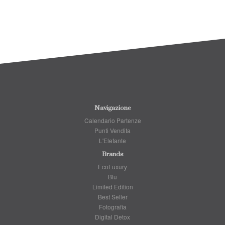
Navigazione
Calendario Partenze
Punti Vendita
L'Elefante
Brands
EcoLuxury
Blu
Limited Edition
Best Seller
Fotografia
Digital Detox