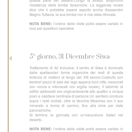
questa parte del deserto.Lungo la strada, scoprirono
l'esistenza delle tombe faraoniche. La leggenda locale
dice che lì potrebbe essere sepolto anche Alessandro
Magno.Tuttavia, la sua tomba non è mai stata ritrovata.
NOTA BENE:
l’ordine delle visite potrà essere variato in
loco per questioni operative
5° giorno, 31 Dicembre Siwa
Trattamento di All Inclusive. Il centro di Siwa è dominato
dalle spettacolari forme organiche dei resti di questa
fortezza di mattoni di fango del XIII secolo.Costruito con
kershef (pezzi di sale del lago appena fuori città, mescolati
con roccia e intonacati con argilla locale), il labirinto di
edifici addossati era originariamente alto quattro o cinque
piani e ospitava centinaia di persone.Un sentiero conduce
sopra i resti crollati, oltre la Vecchia Moschea con il suo
minareto a forma di camino, fino alla cima per viste
panoramiche.
Si termina la giornata con un’escursione Safari nel
deserto.
NOTA BENE:
l’ordine delle visite potrà essere variato in