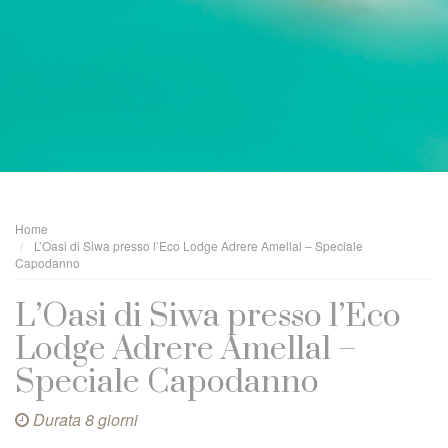
Home
L’Oasi di Siwa presso l’Eco Lodge Adrere Amellal – Speciale
Capodanno
L’Oasi di Siwa presso l’Eco
Lodge Adrere Amellal –
Speciale Capodanno
Durata 8 giorni