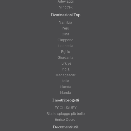
Arteviaggi
Mindtrek
Destinazioni Top
Namibia
Perù
Cina
Giappone
Indonesia
Egitto
Giordania
Turkiye
India
Madagascar
Italia
Islanda
Irlanda
I nostri progetti
ECOLUXURY
Blu: le spiagge più belle
Enrico Ducrot
Documenti utili