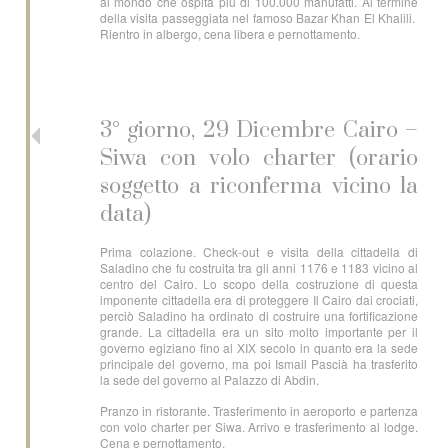
al mondo che ospita più di 100.000 manufatti. Al termine
della visita passeggiata nel famoso Bazar Khan El Khalili.
Rientro in albergo, cena libera e pernottamento.
3° giorno, 29 Dicembre Cairo –
Siwa con volo charter (orario
soggetto a riconferma vicino la
data)
Prima colazione. Check-out e visita della cittadella di
Saladino che fu costruita tra gli anni 1176 e 1183 vicino al
centro del Cairo. Lo scopo della costruzione di questa
imponente cittadella era di proteggere Il Cairo dai crociati,
perciò Saladino ha ordinato di costruire una fortificazione
grande. La cittadella era un sito molto importante per il
governo egiziano fino al XIX secolo in quanto era la sede
principale del governo, ma poi Ismail Pascià ha trasferito
la sede del governo al Palazzo di Abdin.
Pranzo in ristorante. Trasferimento in aeroporto e partenza
con volo charter per Siwa. Arrivo e trasferimento al lodge.
Cena e pernottamento.