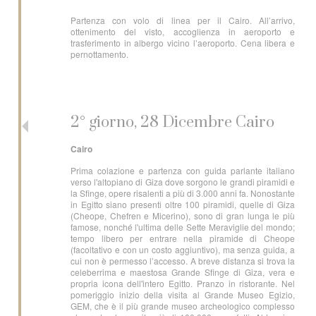
Partenza con volo di linea per il Cairo. All’arrivo,
ottenimento del visto, accoglienza in aeroporto e
trasferimento in albergo vicino l’aeroporto. Cena libera e
pernottamento.
2° giorno, 28 Dicembre Cairo
Cairo
Prima colazione e partenza con guida parlante italiano
verso l'altopiano di Giza dove sorgono le grandi piramidi e
la Sfinge, opere risalenti a più di 3.000 anni fa. Nonostante
in Egitto siano presenti oltre 100 piramidi, quelle di Giza
(Cheope, Chefren e Micerino), sono di gran lunga le più
famose, nonché l'ultima delle Sette Meraviglie del mondo;
tempo libero per entrare nella piramide di Cheope
(facoltativo e con un costo aggiuntivo), ma senza guida, a
cui non è permesso l’accesso. A breve distanza si trova la
celeberrima e maestosa Grande Sfinge di Giza, vera e
propria icona dell'intero Egitto. Pranzo in ristorante. Nel
pomeriggio inizio della visita al Grande Museo Egizio,
GEM, che è il più grande museo archeologico complesso