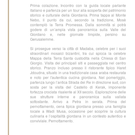
Prima colazione. Incontro con la guida locale parlante
italiano e partenza per un tour alla scoperta del patrimonio
storico e culturale della Giordania. Prima tappa al Monte
Nebo, il punto da cui, secondo la tradizione, Mosè
contemplò la Terra Promessa. Dalla sommità si potrà
godere di un’ampia vista panoramica sulla Valle del
Giordano e, nelle giornate limpide, persino su
Gerusalemme.
Si prosegue verso la città di Madaba, celebre per i suoi
straordinari mosaici bizantini, tra cui spicca la celebre
Mappa della Terra Santa custodita nella Chiesa di San
Giorgio. Visita dei principali siti e passeggiata nel centro
storico. Pranzo incluso presso il ristorante tipico Haret
Jdoudna, situato in una tradizionale casa araba restaurata
e noto per l'autentica cucina giordana. Nel pomeriggio,
partenza lungo l’antica Strada dei Re in direzione sud, con
sosta per la visita del Castello di Kerak, imponente
fortezza crociata risalente al XII secolo. Esplorazione delle
sue strutture interne e panoramica sulla vallata
sottostante. Arrivo a Petra in serata. Prima del
pernottamento, cena tipica giordana presso una famiglia
locale a Wadi Musa, occasione per scoprire la cultura
culinaria e l’ospitalità giordana in un contesto autentico e
conviviale. Pernottamento.