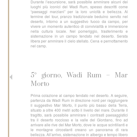
Durante l’escursione, sarà possibile ammirare alcuni dei
luoghi più iconici del Wadi Rum, spesso descritti come
“paesaggi marziani” per la loro unicità e bellezza. Al
termine del tour, pranzo tradizionale beduino servito nel
deserto, intorno a un suggestivo fuoco da campo, per
vivere un momento autentico di convivialità e immersione
nella cultura locale. Nel pomeriggio, trasferimento e
sistemazione in un campo tendato nel deserto. Serata
libera per ammirare il cielo stellato. Cena e pernottamento
nel camp.
5° giorno, Wadi Rum – Mar
Morto
Prima colazione al campo tendato nel deserto. A seguire,
partenza da Wadi Rum in direzione nord per raggiungere
il suggestivo Mar Morto, il punto più basso della Terra,
situato a oltre 400 metri sotto il livello del mare. Durante il
tragitto, sarà possibile ammirare i contrasti paesaggistici
tra il deserto roccioso e la valle del Giordano, fino ad
arrivare alle rive del Mar Morto, dove le acque scintillanti e
le montagne circostanti creano un panorama di rara
bellezza. All’arrivo, sistemazione in albergo e tempo libero