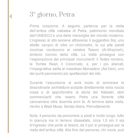
3° giorno, Petra
Prima colazione. A seguire, partenza per la visita
dell’antica città nabatea di Petra, patrimonio mondiale
dell’UNESCO e una delle meraviglie del mondo moderno.
L’ingresso al sito avviene attraverso il suggestivo Siq, uno
stretto canyon di oltre un chilometro, le cui alte pareti
rocciose conducono al celebre Tesoro (Al-Khazneh),
simbolo iconico della città. La visita prosegue con
l’esplorazione dei principali monumenti: il Teatro romano,
le Tombe Reali, il Colonnato, e, per i più allenati,
l’impegnativa salita al maestoso Monastero (Ad-Deir), uno
dei punti panoramici più spettacolari del sito.
Durante l’escursione si avrà modo di ammirare le
straordinarie architetture scolpite direttamente nella roccia
rossa e di approfondire la storia dei Nabatei, abili
commercianti che resero Petra una fiorente città
carovaniera oltre duemila anni fa. Al termine della visita,
rientro a Wadi Musa. Serata libera. Pernottamento
Nota: Il percorso da percorrere a piedi è molto lungo, tutto
in pianura ma in terreno dissestato, circa 1,5 km il siq
d’ingresso che porta al tesoro, da lì poi si prosegue per la
visita dell’antica città. Alla fine del percorso, chi vuole, può