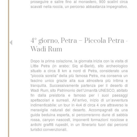
proseguire e salire fino al monastero, 900 scalini circa
scavati nella roccia, un percorso abbastanza impegnativo.
4° giorno, Petra – Piccola Petra -
Wadi Rum
Dopo la prima colazione, la giornata inizia con la visita di
Little Petra (in arabo: Siq al-Barid), sito archeologico
situato a circa 8 km a nord di Petra, considerato una
"piccola sorella" della più famosa Petra, ma conserva un
fascino unico grazie alla sua atmosfera più intima e
tranquilla. Successivamente partenza per il deserto di
Wadi Rum, sito Patrimonio dell’Umanità UNESCO, abitato
fin dalla preistoria e famoso per i suoi paesaggi
spettacolari e surreali. All’arrivo, inizio di un’avventura
indimenticabile: un tour in 4x4 di circa 4 ore attraverso le
meraviglie naturali del deserto. Accompagnati da una
guida beduina esperta, si percorreranno dune di sabbia
rossa, canyon nascosti, imponenti formazioni rocciose e
antichi graffiti rupestri, in un itinerario fuori dai percorsi
turistici convenzionali.