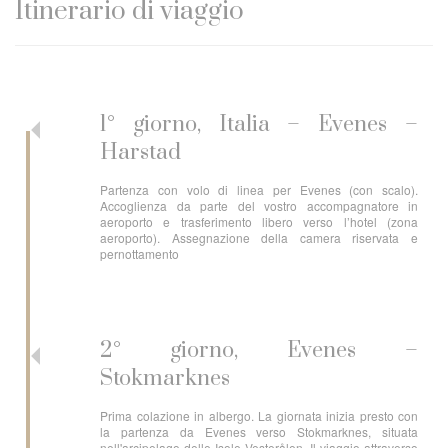
Itinerario di viaggio
1° giorno, Italia – Evenes –
Harstad
Partenza con volo di linea per Evenes (con scalo).
Accoglienza da parte del vostro accompagnatore in
aeroporto e trasferimento libero verso l’hotel (zona
aeroporto). Assegnazione della camera riservata e
pernottamento
2° giorno, Evenes –
Stokmarknes
Prima colazione in albergo. La giornata inizia presto con
la partenza da Evenes verso Stokmarknes, situata
nell'arcipelago delle Isole Vesterålen. Il viaggio attraverso