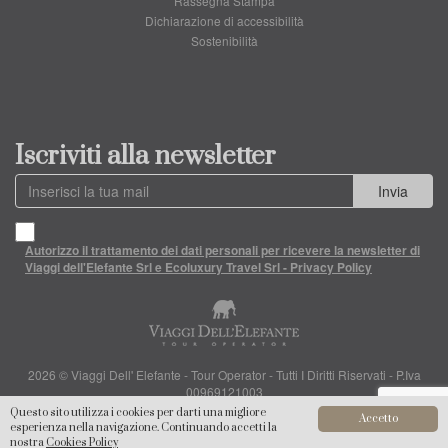
Rassegna Stampa
Dichiarazione di accessibilità
Sostenibilità
Iscriviti alla newsletter
Invia
Autorizzo il trattamento dei dati personali per ricevere la newsletter di
Viaggi dell'Elefante Srl e Ecoluxury Travel Srl - Privacy Policy
2026 © Viaggi Dell' Elefante - Tour Operator - Tutti I Diritti Riservati - P.Iva
00969121003
Questo sito utilizza i cookies per darti una migliore
Accetto
esperienza nella navigazione. Continuando accetti la
nostra
Cookies Policy