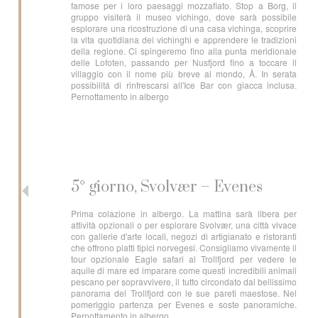
famose per i loro paesaggi mozzafiato. Stop a Borg, il
gruppo visiterà il museo vichingo, dove sarà possibile
esplorare una ricostruzione di una casa vichinga, scoprire
la vita quotidiana dei vichinghi e apprendere le tradizioni
della regione. Ci spingeremo fino alla punta meridionale
delle Lofoten, passando per Nusfjord fino a toccare il
villaggio con il nome più breve al mondo, Å. In serata
possibilitá di rinfrescarsi all'Ice Bar con giacca inclusa.
Pernottamento in albergo
5° giorno, Svolvær – Evenes
Prima colazione in albergo. La mattina sarà libera per
attività opzionali o per esplorare Svolvær, una città vivace
con gallerie d'arte locali, negozi di artigianato e ristoranti
che offrono piatti tipici norvegesi. Consigliamo vivamente il
tour opzionale Eagle safari al Trollfjord per vedere le
aquile di mare ed imparare come questi incredibili animali
pescano per sopravvivere, il tutto circondato dal bellissimo
panorama del Trollfjord con le sue pareti maestose. Nel
pomeriggio partenza per Evenes e soste panoramiche.
Pernottamento in albergo