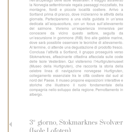
la Norvegia settentrionale regala paesaggi mozzafiato, tra
montagne, fiordi e piccole località costiere. Arrivo a
Sortland prima di pranzo, dove inizieranno le attività della
giornata. Parteciperemo a una visita guidata in un’area
dedicata all’acquacoltura, con un focus sull’allevamento
del salmone. Vivremo un’esperienza immersiva per
conoscere da vicino questo settore, seguita da
un’escursione in gommone (RIB) fino alle gabbie marine,
dove sarà possibile osservare le tecniche di allevamento.
Al termine, ci attende una degustazione di prodotto fresco.
Conclusa l’attività a Sortland, il gruppo proseguirà verso
Stokmarknes, affascinante cittadina affacciata sulle coste
delle Isole Vesterålen. Qui visiteremo l’Hurtigrutemuseet
(Museo della Hurtigruten), che racconta la storia della
celebre linea di navigazione norvegese Hurtigruten,
collegamento essenziale tra le città costiere dal sud al
nord del Paese. Il museo propone esposizioni interattive e
storiche che illustrano il ruolo fondamentale della
compagnia nello sviluppo della regione. Pernottamento in
albergo.
3° giorno, Stokmarknes Svolvær
(Isole Lofoten)