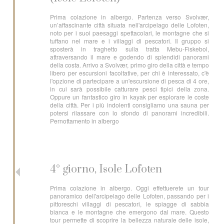
Prima colazione in albergo. Partenza verso Svolvær,
un’affascinante città situata nell'arcipelago delle Lofoten,
noto per i suoi paesaggi spettacolari, le montagne che si
tuffano nel mare e i villaggi di pescatori. Il gruppo si
sposterà in traghetto sulla tratta Mebu-Fiskebol,
attraversando il mare e godendo di splendidi panorami
della costa. Arrivo a Svolvær, primo giro della città e tempo
libero per escursioni facoltative, per chi è interessato, c'è
l'opzione di partecipare a un'escursione di pesca di 4 ore,
in cui sarà possibile catturare pesci tipici della zona.
Oppure un fantastico giro in kayak per esplorare le coste
della città. Per i più indolenti consigliamo una sauna per
potersi rilassare con lo sfondo di panorami incredibili.
Pernottamento in albergo
4° giorno, Isole Lofoten
Prima colazione in albergo. Oggi effettuerete un tour
panoramico dell'arcipelago delle Lofoten, passando per i
pittoreschi villaggi di pescatori, le spiagge di sabbia
bianca e le montagne che emergono dal mare. Questo
tour permette di scoprire la bellezza naturale delle isole,