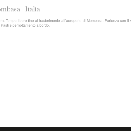
ombasa - Italia
ra. Tempo libero fino al trasferimento all’aeroporto di Mombasa. Partenza con il 
a. Pasti e pernottamento a bordo.