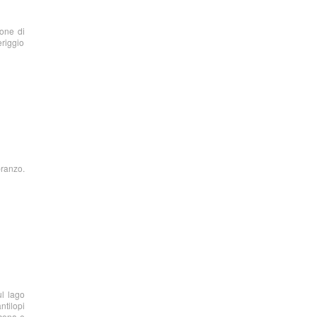
ione di
eriggio
pranzo.
ul lago
ntilopi
 cena e