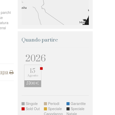
 parchi
ke
natura
ensi
Quando partire
2026
15
mpa
Agosto
5700 €
Singole
Periodi
Garantite
Sold Out
Speciale
Speciale
Capodanno
Natale