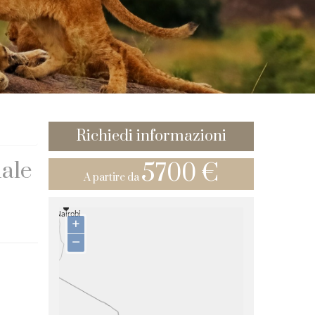
Richiedi informazioni
iale
5700 €
A partire da
+
–