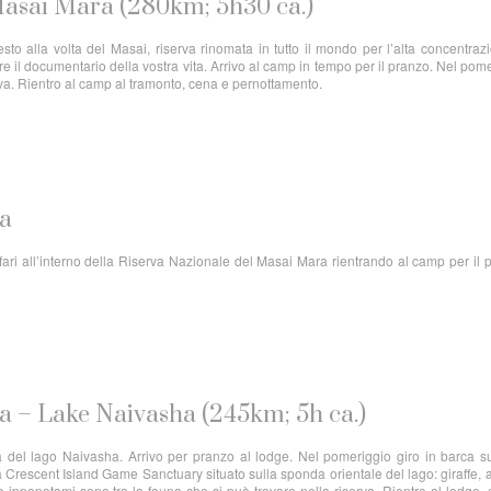
 Masai Mara (280km; 5h30 ca.)
to alla volta del Masai, riserva rinomata in tutto il mondo per l’alta concentraz
e il documentario della vostra vita. Arrivo al camp in tempo per il pranzo. Nel pom
serva. Rientro al camp al tramonto, cena e pernottamento.
ra
fari all’interno della Riserva Nazionale del Masai Mara rientrando al camp per il 
a – Lake Naivasha (245km; 5h ca.)
a del lago Naivasha. Arrivo per pranzo al lodge. Nel pomeriggio giro in barca s
 Crescent Island Game Sanctuary situato sulla sponda orientale del lago: giraffe, a
e ippopotami sono tra la fauna che si può trovare nella riserva. Rientro al lodge,