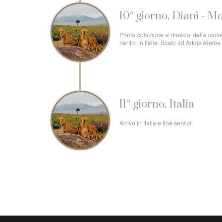
10° giorno, Diani - M
Prima colazione e rilascio della came
rientro in Italia. Scalo ad Addis Abeb
11° giorno, Italia
Arrivo in Italia e fine servizi.