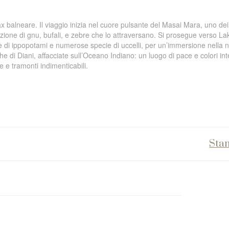
ax balneare. Il viaggio inizia nel cuore pulsante del Masai Mara, uno dei
zione di gnu, bufali, e zebre che lo attraversano. Si prosegue verso La
le di ippopotami e numerose specie di uccelli, per un’immersione nella 
he di Diani, affacciate sull’Oceano Indiano: un luogo di pace e colori int
e e tramonti indimenticabili.
Sta