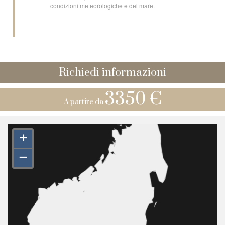
condizioni meteorologiche e del mare.
Richiedi informazioni
3350 €
A partire da
+
–