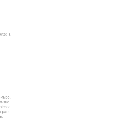
ranzo a
-falco,
rd-sud,
mplesso
a parte
n.