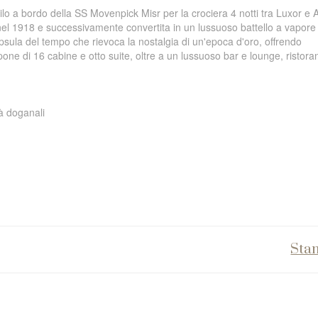
lo a bordo della SS Movenpick Misr per la crociera 4 notti tra Luxor e
nel 1918 e successivamente convertita in un lussuoso battello a vapore 
psula del tempo che rievoca la nostalgia di un'epoca d'oro, offrendo
pone di 16 cabine e otto suite, oltre a un lussuoso bar e lounge, ristoran
tà doganali
Sta