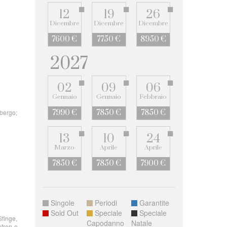
12
19
26
Dicembre
Dicembre
Dicembre
7600 €
7750 €
8950 €
2027
02
09
06
Gennaio
Gennaio
Febbraio
lbergo;
7990 €
7850 €
7850 €
13
10
24
Marzo
Aprile
Aprile
7850 €
7850 €
7900 €
Singole
Periodi
Garantite
Sold Out
Speciale
Speciale
Sfinge,
Capodanno
Natale
efren e