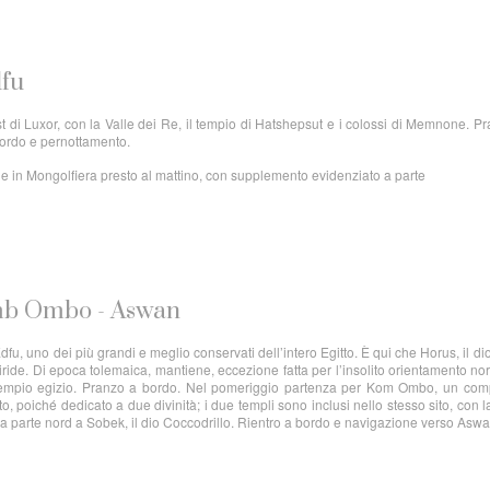
dfu
st di Luxor, con la Valle dei Re, il tempio di Hatshepsut e i colossi di Memnone. P
bordo e pernottamento.
ione in Mongolfiera presto al mattino, con supplemento evidenziato a parte
omb Ombo - Aswan
dfu, uno dei più grandi e meglio conservati dell’intero Egitto. È qui che Horus, il dio
iride. Di epoca tolemaica, mantiene, eccezione fatta per l’insolito orientamento no
el tempio egizio. Pranzo a bordo. Nel pomeriggio partenza per Kom Ombo, un co
tto, poiché dedicato a due divinità; i due templi sono inclusi nello stesso sito, con l
 la parte nord a Sobek, il dio Coccodrillo. Rientro a bordo e navigazione verso Aswa