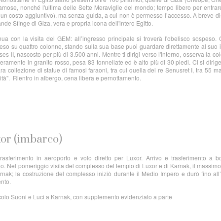
famose, nonché l'ultima delle Sette Meraviglie del mondo; tempo libero per entrar
 un costo aggiuntivo), ma senza guida, a cui non è permesso l’accesso. A breve d
de Sfinge di Giza, vera e propria icona dell'intero Egitto.
inua con la visita del GEM: all’ingresso principale si troverà l'obelisco sospeso.
eso su quattro colonne, stando sulla sua base puoi guardare direttamente al suo 
ses II, nascosto per più di 3.500 anni. Mentre ti dirigi verso l'interno, osserva la co
eramente in granito rosso, pesa 83 tonnellate ed è alto più di 30 piedi. Ci si dirig
a collezione di statue di famosi faraoni, tra cui quella del re Senusret I, tra 55 ma
rnità". Rientro in albergo, cena libera e pernottamento.
xor (imbarco)
rasferimento in aeroporto e volo diretto per Luxor. Arrivo e trasferimento a 
o. Nel pomeriggio visita del complesso del tempio di Luxor e di Karnak, il massim
arnak; la costruzione del complesso iniziò durante il Medio Impero e durò fino al
nto.
tacolo Suoni e Luci a Karnak, con supplemento evidenziato a parte