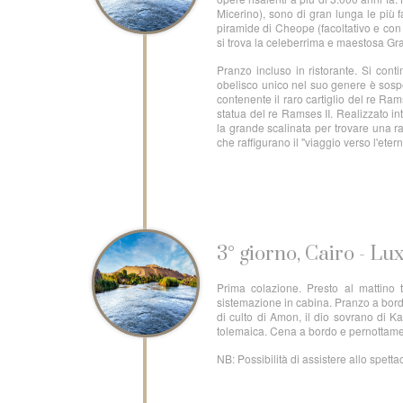
Micerino), sono di gran lunga le più 
piramide di Cheope (facoltativo e con
si trova la celeberrima e maestosa Gran
Pranzo incluso in ristorante. Si cont
obelisco unico nel suo genere è sosp
contenente il raro cartiglio del re Ram
statua del re Ramses II. Realizzato int
la grande scalinata per trovare una rar
che raffigurano il "viaggio verso l'ete
3° giorno, Cairo - Lu
Prima colazione. Presto al mattino t
sistemazione in cabina. Pranzo a bord
di culto di Amon, il dio sovrano di K
tolemaica. Cena a bordo e pernottame
NB: Possibilità di assistere allo spet