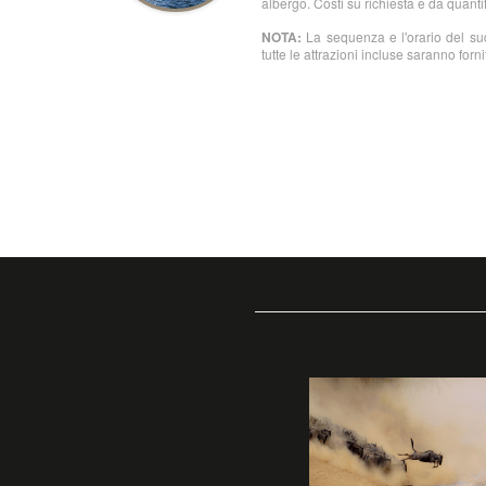
albergo. Costi su richiesta e da quantif
NOTA:
La sequenza e l'orario del sud
tutte le attrazioni incluse saranno fornite