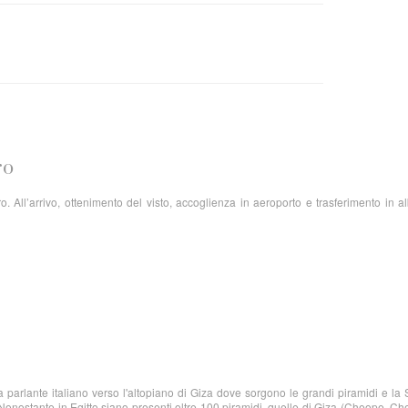
ro
o. All’arrivo, ottenimento del visto, accoglienza in aeroporto e trasferimento in a
parlante italiano verso l'altopiano di Giza dove sorgono le grandi piramidi e la 
. Nonostante in Egitto siano presenti oltre 100 piramidi, quelle di Giza (Cheope, Ch