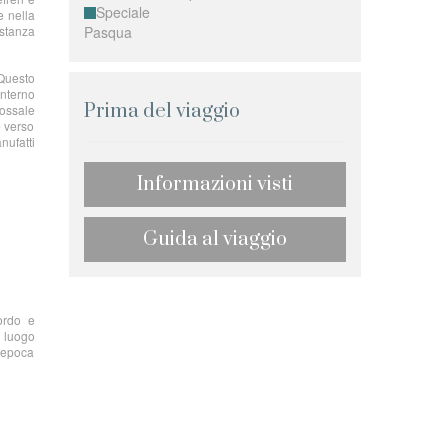
Speciale
e nella
istanza
Pasqua
 Questo
interno
Prima del viaggio
lossale
e verso
nufatti
Informazioni visti
Guida al viaggio
bordo e
o luogo
l’epoca