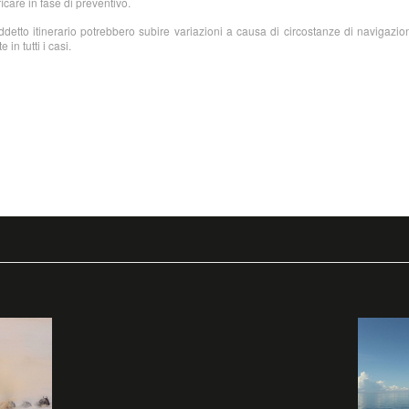
icare in fase di preventivo.
detto itinerario potrebbero subire variazioni a causa di circostanze di navigazi
 in tutti i casi.