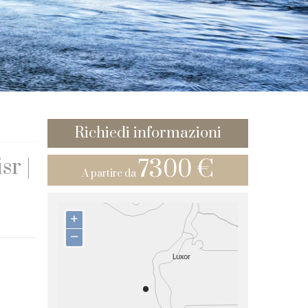
Richiedi informazioni
sr |
7300 €
A partire da
+
–