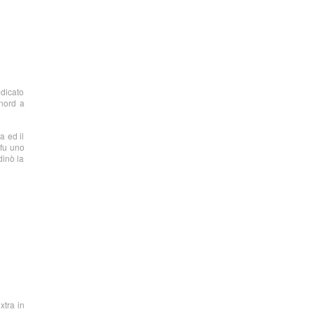
edicato
 nord a
a ed il
 fu uno
dinò la
xtra in