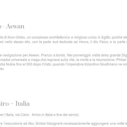
 - Aswan
ita di Kom Ombo, un complesso architettonico e religioso unico in Egitto, poiché d
usi nello stesso sito, con la parte sud dedicata ad Horus, il dio Falco, e la parte
do e navigazione per Aswan. Pranzo a bordo. Nel pomeriggio visita della grande Dig
, madre universale e maga che regnava sulla vita, la morte e la risurrezione. Philae
della Nubia fino al 550 dopo Cristo, quando l’imperatore bizantino Giustiniano ne or
rdo.
iro – Italia
 l’Italia, via Cairo. Arrivo in Italia e fine dei servizi.
uare l’escursione ad Abu Simbel bisognerà necessariamente aggiungere una notte e