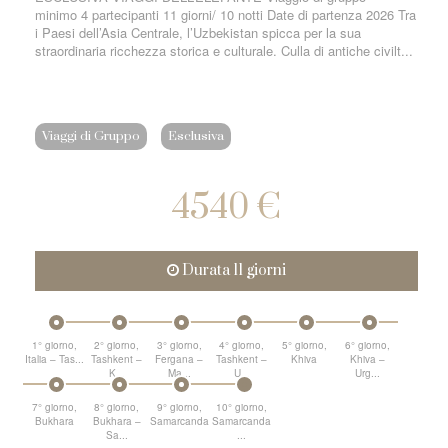
minimo 4 partecipanti 11 giorni/ 10 notti Date di partenza 2026 Tra
i Paesi dell’Asia Centrale, l’Uzbekistan spicca per la sua
straordinaria ricchezza storica e culturale. Culla di antiche civilt...
Viaggi di Gruppo
Esclusiva
4540 €
Durata 11 giorni
1° giorno,
2° giorno,
3° giorno,
4° giorno,
5° giorno,
6° giorno,
Italia – Tas...
Tashkent –
Fergana –
Tashkent –
Khiva
Khiva –
K...
Ma...
U...
Urg...
7° giorno,
8° giorno,
9° giorno,
10° giorno,
Bukhara
Bukhara –
Samarcanda
Samarcanda
Sa...
...