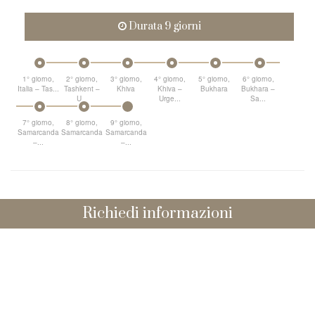
Durata 9 giorni
1° giorno,
2° giorno,
3° giorno,
4° giorno,
5° giorno,
6° giorno,
Italia – Tas...
Tashkent –
Khiva
Khiva –
Bukhara
Bukhara –
U...
Urge...
Sa...
7° giorno,
8° giorno,
9° giorno,
Samarcanda
Samarcanda
Samarcanda
–...
–...
Richiedi informazioni