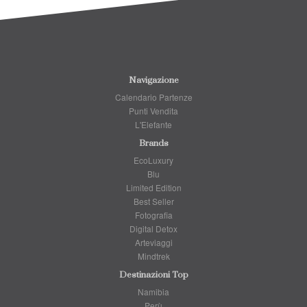
Navigazione
Calendario Partenze
Punti Vendita
L'Elefante
Brands
EcoLuxury
Blu
Limited Edition
Best Seller
Fotografia
Digital Detox
Arteviaggi
Mindtrek
Destinazioni Top
Namibia
Perù