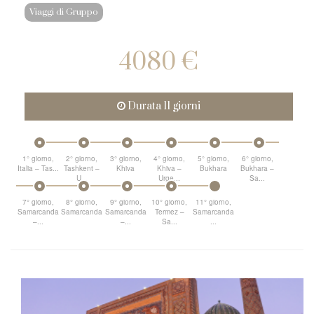
Viaggi di Gruppo
4080 €
Durata 11 giorni
1° giorno,
2° giorno,
3° giorno,
4° giorno,
5° giorno,
6° giorno,
Italia – Tas...
Tashkent –
Khiva
Khiva –
Bukhara
Bukhara –
U...
Urge...
Sa...
7° giorno,
8° giorno,
9° giorno,
10° giorno,
11° giorno,
Samarcanda
Samarcanda
Samarcanda
Termez –
Samarcanda
–...
–...
Sa...
...