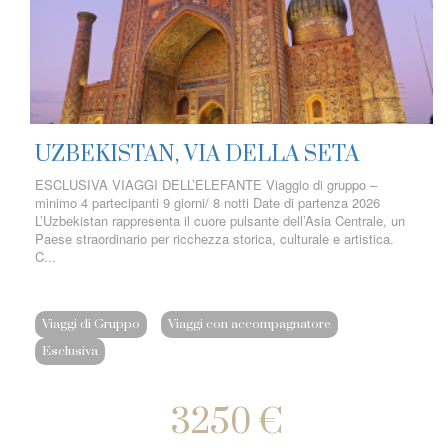
UZBEKISTAN, VIA DELLA SETA
ESCLUSIVA VIAGGI DELL’ELEFANTE Viaggio di gruppo –
minimo 4 partecipanti 9 giorni/ 8 notti Date di partenza 2026
L’Uzbekistan rappresenta il cuore pulsante dell’Asia Centrale, un
Paese straordinario per ricchezza storica, culturale e artistica.
C...
Viaggi di Gruppo
Viaggi con accompagnatore
Esclusiva
3250 €