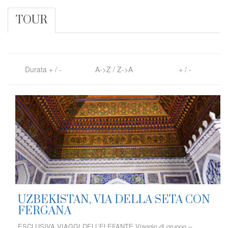
TOUR
Durata
+
/
-
A->Z
/
Z->A
+
/
-
UZBEKISTAN, VIA DELLA SETA CON
FERGANA
ESCLUSIVA VIAGGI DELL’ELEFANTE Viaggio di gruppo –