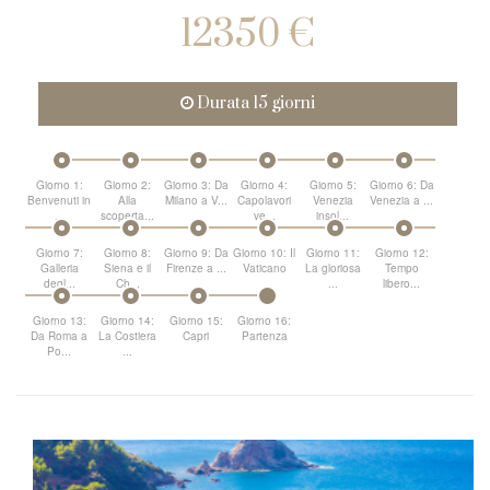
12350 €
Durata 15 giorni
Giorno 1:
Giorno 2:
Giorno 3: Da
Giorno 4:
Giorno 5:
Giorno 6: Da
Benvenuti in
Alla
Milano a V...
Capolavori
Venezia
Venezia a ...
...
scoperta...
ve...
insol...
Giorno 7:
Giorno 8:
Giorno 9: Da
Giorno 10: Il
Giorno 11:
Giorno 12:
Galleria
Siena e il
Firenze a ...
Vaticano
La gloriosa
Tempo
degl...
Ch...
...
libero...
Giorno 13:
Giorno 14:
Giorno 15:
Giorno 16:
Da Roma a
La Costiera
Capri
Partenza
Po...
...