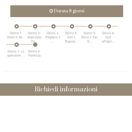
Durata 8 giorni
Giorno 1:
Giorno 2:
Giorno 3:
Giorno 4:
Giorno 5:
Giorno 6:
Arrivo in Ita...
Argentario
Pitigliano e
Golf a
Siena e San
Golf
Go...
...
Bagnai...
G...
all'Ugol...
Giorno 7: Lo
Giorno 8:
splendore ...
Partenza
Richiedi informazioni