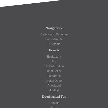
Navigazione
Calendario Partenze
Punti Vendita
L'Elefante
Brands
EcoLuxury
Blu
Limited Edition
Best Seller
Fotografia
Digital Detox
Arteviaggi
Mindtrek
Destinazioni Top
Namibia
Perù