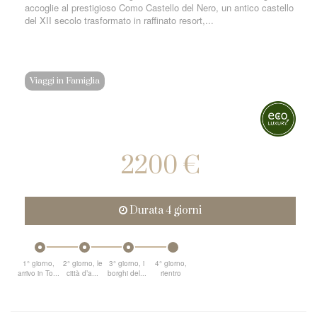
accoglie al prestigioso Como Castello del Nero, un antico castello
del XII secolo trasformato in raffinato resort,...
Viaggi in Famiglia
2200 €
Durata 4 giorni
1° giorno,
2° giorno, le
3° giorno, i
4° giorno,
arrivo in To...
città d’a...
borghi del...
rientro