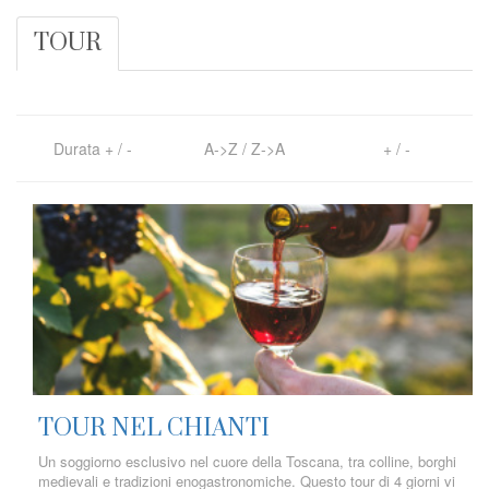
TOUR
Durata
+
/
-
A->Z
/
Z->A
+
/
-
TOUR NEL CHIANTI
Un soggiorno esclusivo nel cuore della Toscana, tra colline, borghi
medievali e tradizioni enogastronomiche. Questo tour di 4 giorni vi