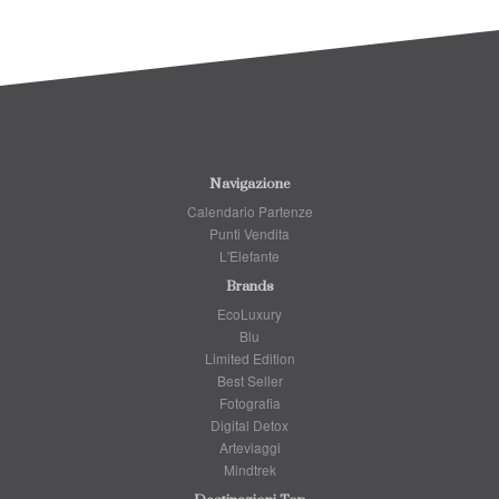
Navigazione
Calendario Partenze
Punti Vendita
L'Elefante
Brands
EcoLuxury
Blu
Limited Edition
Best Seller
Fotografia
Digital Detox
Arteviaggi
Mindtrek