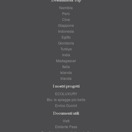
Destinazioni Top
Namibia
Perù
Cina
Giappone
Indonesia
Egitto
Giordania
Turkiye
India
Madagascar
Italia
Islanda
Irlanda
I nostri progetti
ECOLUXURY
Blu: le spiagge più belle
Enrico Ducrot
Documenti utili
Visti
Elefante Pass