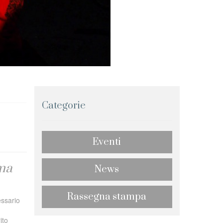
Categorie
Eventi
oma
News
Rassegna stampa
essario
ito