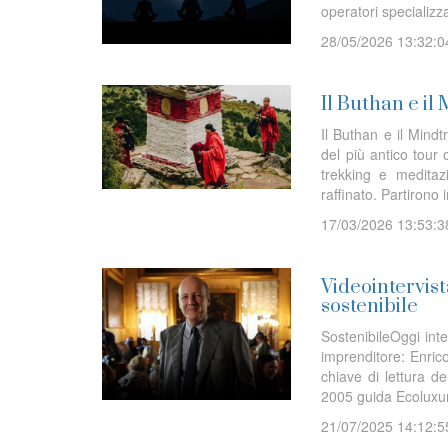
operatori specializz
28/05/2026 13:32:0
Il Buthan e il
Il Buthan e il Mind
del più antico tour
trekking e meditaz
raffinato. Partirono 
17/03/2026 13:53:3
Videointervist
sostenibile
SostenibileOggi int
imprenditore: Enric
chiave di lettura d
2005 guida Ecoluxury
21/07/2025 14:12:5