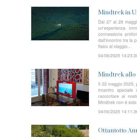
Mindtrek in U
Dal 27 al 28 maggi
un'esperienza im
connessione profon
dall'incontro tra la
fisico al viaggio...
04/06/2025 14:23:3
Mindtrek allo
Il 22 maggio 2025, 
incontro speciale
raccontare ai nost
Mindtrek non è solo
04/06/2025 14:11:3
Ottantotto Anni