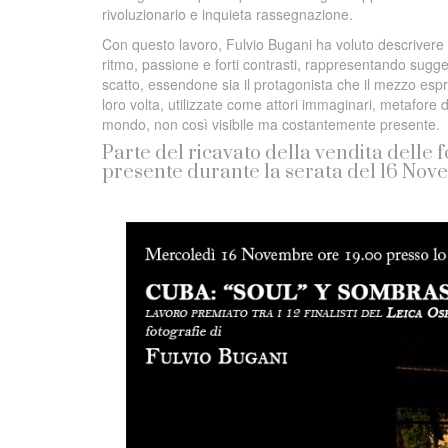
rivoluzionario e inquieta rassegnazione.
Con questo lavoro, Fulvio Bugani ha voluto descrivere 
ritmo, passione e forti contrasti, rappresentando sugges
scatto, essendone sia il protagonista che il mezzo es
loro volta, utilizzate come attori immaginari, metafore di
mondo, non così visibile ma costantemente presente.
Parte del ricavato della vendita delle 
presente durante la serata del 16 Nov