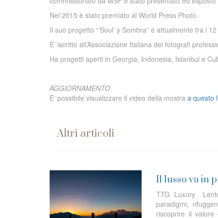
commissionato da MSF è stato presentato ed esposto an
Nel 2015 è stato premiato al World Press Photo.
Il suo progetto “‘Soul’ y Sombra” è attualmente tra i 12
E’ iscritto all’Associazione Italiana dei fotografi prof
Ha progetti aperti in Georgia, Indonesia, Istanbul e Cu
AGGIORNAMENTO
E' possibile visualizzare il video della mostra
a questo l
Altri articoli
Il lusso va in 
TTG Luxury Lento, 
paradigmi, rifugge
riscoprire il valo