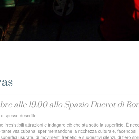
ras
bre alle 19.00 allo Spazio Ducrot di R
è spesso descritto.
 irresistibili attrazioni e indagare ciò che sta sotto la superficie. È nec
lpitante vita cubana, sperimentandone la ricchezza culturale, facendosi
uperfici usurate, di movimenti frenetici e suggestivi silenzi, di fiero spir