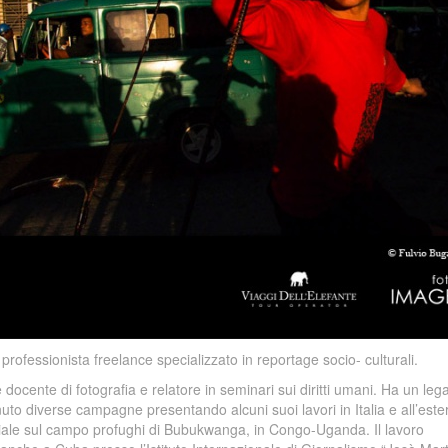
rofessionista freelance specializzato in reportage socio- culturali.
 docente di fotografia e relatore in seminari sui diritti umani. Ha un le
uto diverse campagne presentando alcuni suoi lavori in Italia e all’este
iale sul campo profughi di Bubukwanga, in Congo-Uganda. Il lavoro