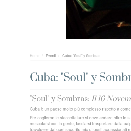
Home
Eventi
Cuba: "Soul" y Sombras
Cuba: "Soul" y Somb
"Soul" y Sombras:
Il 16 Novem
Cuba è un paese molto più complesso rispetto a come 
Per coglierne le sfaccettature si deve andare oltre le sue
mescolarsi con la gente, lasciarsi trasportare dalla pa
travolgere dal quel saporito mix di gesti appassionati e s