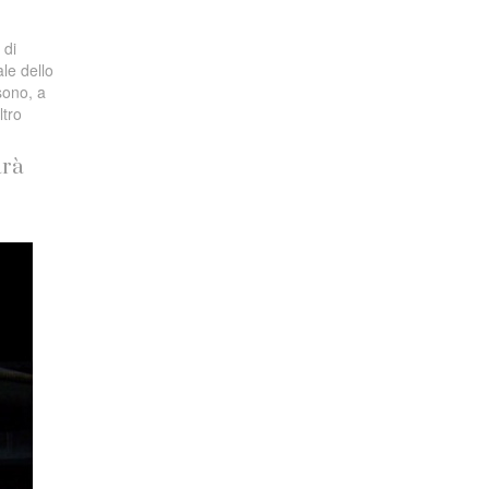
 di
le dello
sono, a
ltro
arà