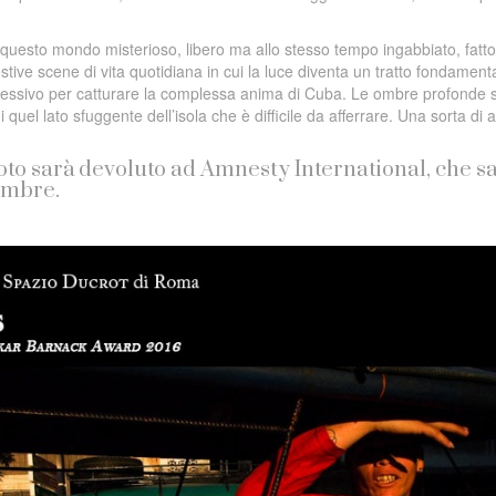
questo mondo misterioso, libero ma allo stesso tempo ingabbiato, fatto
tive scene di vita quotidiana in cui la luce diventa un tratto fondamenta
pressivo per catturare la complessa anima di Cuba. Le ombre profonde 
 quel lato sfuggente dell’isola che è difficile da afferrare. Una sorta di a
foto sarà devoluto ad Amnesty International, che s
embre.