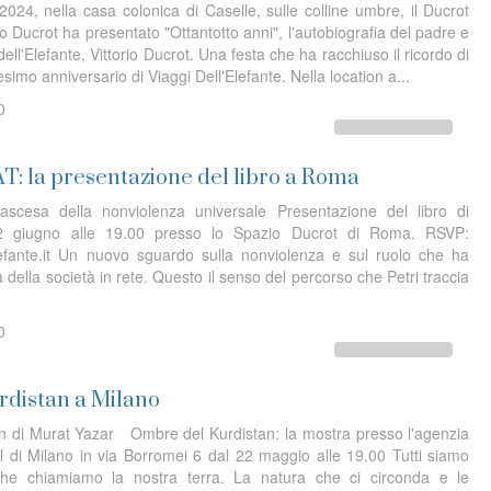
24, nella casa colonica di Caselle, sulle colline umbre, il Ducrot
 Ducrot ha presentato "Ottantotto anni", l'autobiografia del padre e
dell'Elefante, Vittorio Ducrot. Una festa che ha racchiuso il ricordo di
esimo anniversario di Viaggi Dell'Elefante. Nella location a...
0
: la presentazione del libro a Roma
scesa della nonviolenza universale Presentazione del libro di
 12 giugno alle 19.00 presso lo Spazio Ducrot di Roma. RSVP:
lefante.it Un nuovo sguardo sulla nonviolenza e sul ruolo che ha
a della società in rete. Questo il senso del percorso che Petri traccia
0
rdistan a Milano
n di Murat Yazar Ombre del Kurdistan: la mostra presso l'agenzia
i Milano in via Borromei 6 dal 22 maggio alle 19.00 Tutti siamo
che chiamiamo la nostra terra. La natura che ci circonda e le