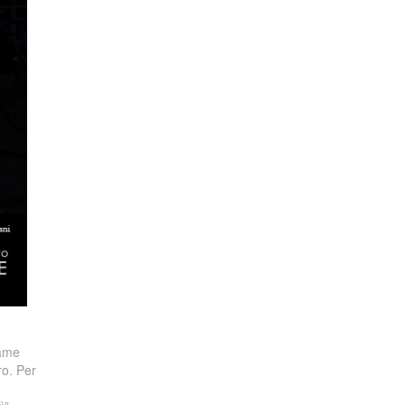
game
ro. Per