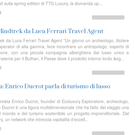
ati sulla spring edition di TTG Luxury, la domanda up...
4
 Mindtrek da Luca Ferrari Travel Agent
trek da Luca Ferrari Travel Agent "Un giorno un archeologo, titolare
 operator di alta gamma, fece incontrare un antropologo, esperto di
ione, con una piccola compagnia alberghiera dal lusso unico e
insieme per il Buthan, il Paese dove il prodotto interno lordo &eg...
8
a: Enrico Ducrot parla di turismo di lusso
ervista Enrico Ducrot, founder di Ecoluxury Esploratore, archeologo,
o Ducrot è una figura multidimensionale che ha fatto del viaggio una
el mondo e del turismo sostenibile un progetto imprenditoriale. Dal
, un network che intreccia ospitalità d’eccell...
5