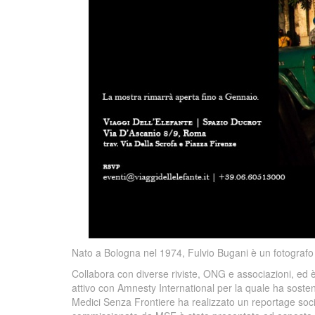
Nato a Bologna nel 1974, Fulvio Bugani è un fotografo p
Collabora con diverse riviste, ONG e associazioni, ed è
attivo con Amnesty International per la quale ha sosten
Medici Senza Frontiere ha realizzato un reportage soc