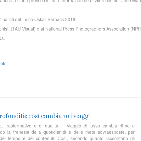
che a Cuba presso l’Istituto Internazionale di Giornalismo “Josè Mart
 finalisti del Leica Oskar Barnack 2016.
essionisti (TAU Visual) e al National Press Photographers Association (NPP
ba.
ink
profondità: così cambiano i viaggi
trasformativo e di qualità. Il viaggio di lusso cambia ritmo e
ndo la frenesia della quotidianità e delle mete sovraesposte, per
re del tempo e dei contenuti. Così, secondo quanto raccontano gli