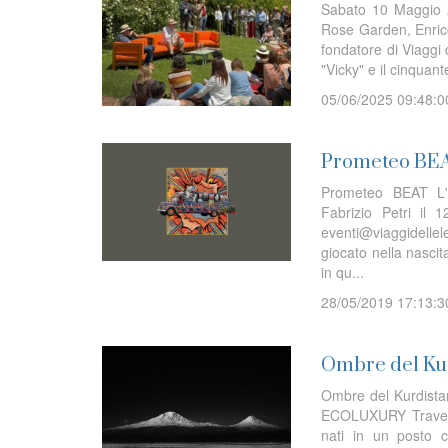
Sabato 10 Maggio 20
Rose Garden, Enrico
fondatore di Viaggi 
"Vicky" e il cinquant
05/06/2025 09:48:0
Prometeo BEAT
Prometeo BEAT L'a
Fabrizio Petri il
eventi@viaggidelle
giocato nella nascit
in qu...
28/05/2019 17:13:3
Ombre del Ku
Ombre del Kurdista
ECOLUXURY Travel d
nati in un posto 