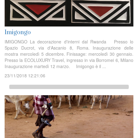
Imigongo
IMIGONGO La decorazione d'interni dal Rwanda Presso lo
Spazio Ducrot, via d'Ascanio 8, Roma. Inaugurazione delle
mostra mercoledì 5 dicembre. Finissage: mercoledì 30 gennaio.
Presso la ECOLUXURY Travel, ingresso in via Borromei 6, Milano
Inaugurazione martedì 12 marzo. Imigongo è il ...
23/11/2018 12:21:06