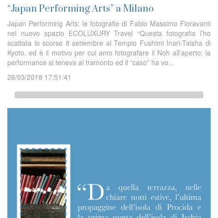
“Japan Performing Arts” a Milano
Japan Performing Arts: le fotografie di Fabio Massimo Fioravanti
nel nuovo spazio ECOLUXURY Travel “Questa fotografia l’ho
scattata lo scorso 8 settembre al Tempio Fushimi Inari-Taisha di
Kyoto, ed è il motivo per cui amo fotografare il Noh all’aperto: la
performance si teneva al tramonto ed il “caso” ha vo...
26/03/2018 17:51:41