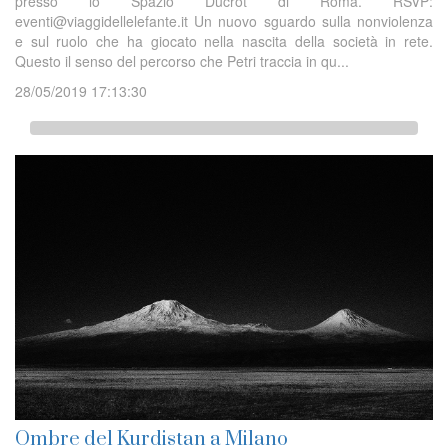
presso lo Spazio Ducrot di Roma. RSVP:
eventi@viaggidellelefante.it Un nuovo sguardo sulla nonviolenza
e sul ruolo che ha giocato nella nascita della società in rete.
Questo il senso del percorso che Petri traccia in qu...
28/05/2019 17:13:30
Ombre del Kurdistan a Milano