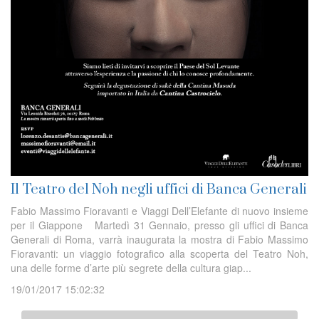
Il Teatro del Noh negli uffici di Banca Generali
Fabio Massimo Fioravanti e Viaggi Dell’Elefante di nuovo insieme
per il Giappone Martedì 31 Gennaio, presso gli uffici di Banca
Generali di Roma, varrà inaugurata la mostra di Fabio Massimo
Fioravanti: un viaggio fotografico alla scoperta del Teatro Noh,
una delle forme d’arte più segrete della cultura giap...
19/01/2017 15:02:32