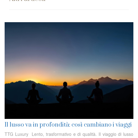
Il lusso va in profondità: così cambiano i viaggi
TTG Luxury Lento, trasformativo e di qualità. Il viaggio di lusso