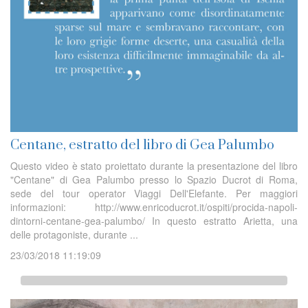
Centane, estratto del libro di Gea Palumbo
Questo video è stato proiettato durante la presentazione del libro
"Centane" di Gea Palumbo presso lo Spazio Ducrot di Roma,
sede del tour operator Viaggi Dell'Elefante. Per maggiori
informazioni: http://www.enricoducrot.it/ospiti/procida-napoli-
dintorni-centane-gea-palumbo/ In questo estratto Arietta, una
delle protagoniste, durante ...
23/03/2018 11:19:09