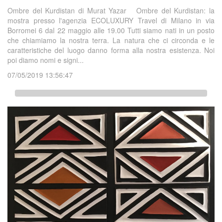
Ombre del Kurdistan di Murat Yazar Ombre del Kurdistan: la
mostra presso l'agenzia ECOLUXURY Travel di Milano in via
Borromei 6 dal 22 maggio alle 19.00 Tutti siamo nati in un posto
che chiamiamo la nostra terra. La natura che ci circonda e le
caratteristiche del luogo danno forma alla nostra esistenza. Noi
poi diamo nomi e signi...
07/05/2019 13:56:47