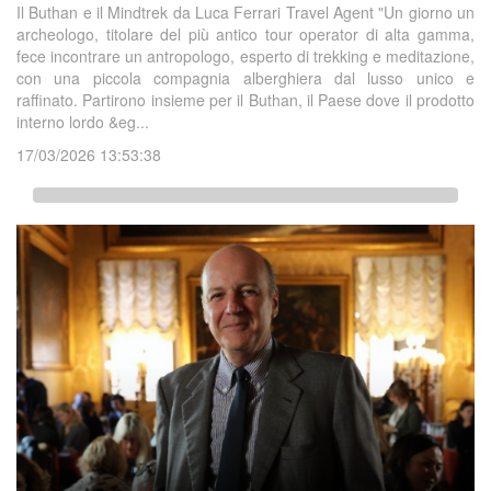
Il Buthan e il Mindtrek da Luca Ferrari Travel Agent "Un giorno un
archeologo, titolare del più antico tour operator di alta gamma,
fece incontrare un antropologo, esperto di trekking e meditazione,
con una piccola compagnia alberghiera dal lusso unico e
raffinato. Partirono insieme per il Buthan, il Paese dove il prodotto
interno lordo &eg...
17/03/2026 13:53:38