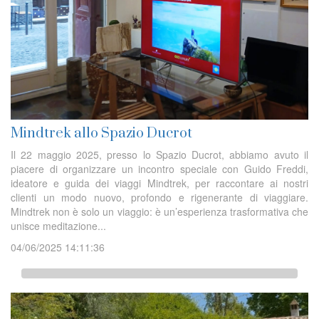
Mindtrek allo Spazio Ducrot
Il 22 maggio 2025, presso lo Spazio Ducrot, abbiamo avuto il
piacere di organizzare un incontro speciale con Guido Freddi,
ideatore e guida dei viaggi Mindtrek, per raccontare ai nostri
clienti un modo nuovo, profondo e rigenerante di viaggiare.
Mindtrek non è solo un viaggio: è un’esperienza trasformativa che
unisce meditazione...
04/06/2025 14:11:36