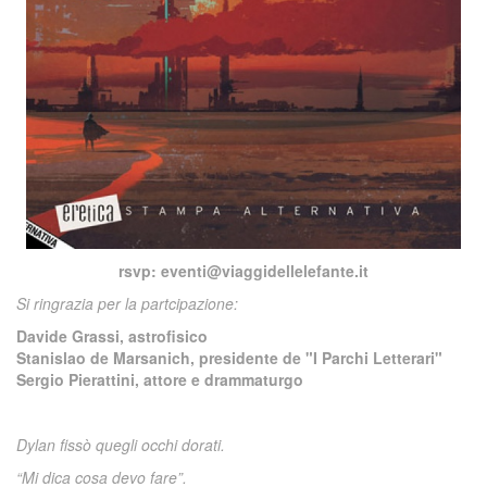
rsvp: eventi@viaggidellelefante.it
Si ringrazia per la partcipazione:
Davide Grassi, astrofisico
Stanislao de Marsanich, presidente de "I Parchi Letterari"
Sergio Pierattini, attore e drammaturgo
Dylan fissò quegli occhi dorati.
“Mi dica cosa devo fare”.