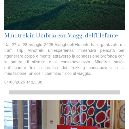
Mindtrek in Umbria con Viaggi dell'Elefante
Dal 27 al 28 maggio 2025 Viaggi dell'Elefante ha organizzato un
Fam Trip Mindtrek: un'esperienza immersiva pensata per
rigenerare corpo e mente attraverso la connessione profonda con
la natura, il silenzio e la consapevolezza. Mindtrek nasce
dall'incontro tra la pratica del trekking consapevole e la
meditazione, unisce il cammino fisico al viaggio...
04/06/2025 14:23:38