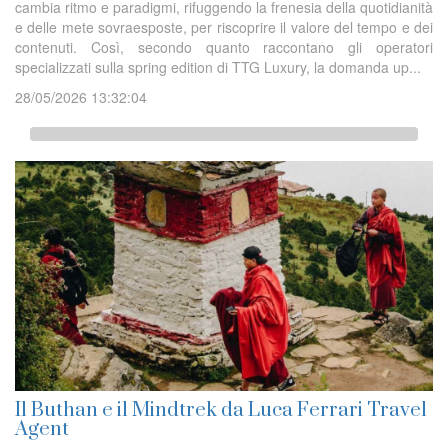
cambia ritmo e paradigmi, rifuggendo la frenesia della quotidianità
e delle mete sovraesposte, per riscoprire il valore del tempo e dei
contenuti. Così, secondo quanto raccontano gli operatori
specializzati sulla spring edition di TTG Luxury, la domanda up...
28/05/2026 13:32:04
Il Buthan e il Mindtrek da Luca Ferrari Travel
Agent