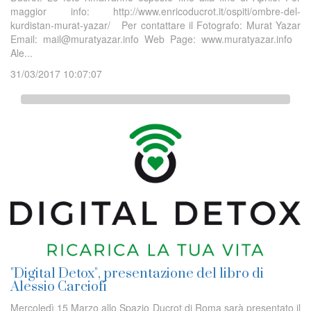
maggior info: http://www.enricoducrot.it/ospiti/ombre-del-
kurdistan-murat-yazar/ Per contattare il Fotografo: Murat Yazar
Email: mail@muratyazar.info Web Page: www.muratyazar.info
Ale...
31/03/2017 10:07:07
"Digital Detox", presentazione del libro di
Alessio Carciofi
Mercoledì 15 Marzo allo Spazio Ducrot di Roma sarà presentato il