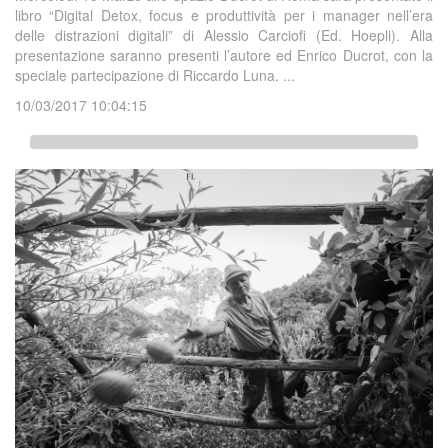
libro “Digital Detox, focus e produttività per i manager nell’era
delle distrazioni digitali” di Alessio Carciofi (Ed. Hoepli). Alla
presentazione saranno presenti l’autore ed Enrico Ducrot, con la
speciale partecipazione di Riccardo Luna. ...
10/03/2017 10:04:15