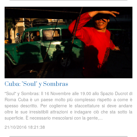
Cuba: "Soul" y Sombras
"Soul" y Sombras: Il 16 Novembre alle 19.00 allo Spazio Ducrot di
Roma Cuba è un paese molto più complesso rispetto a come è
spesso descritto. Per coglierne le sfaccettature si deve andare
oltre le sue irresistibili attrazioni e indagare ciò che sta sotto la
superficie. È necessario mescolarsi con la gente,...
21/10/2016 18:21:38