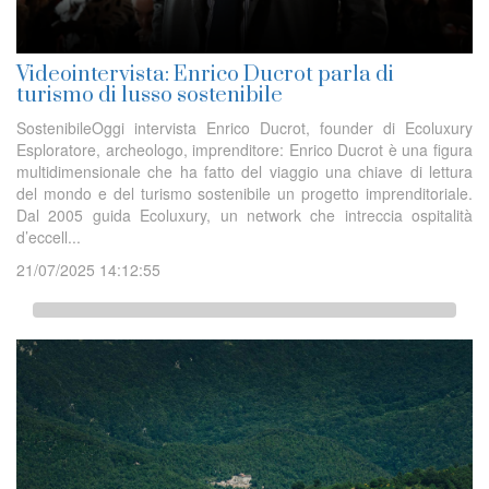
Videointervista: Enrico Ducrot parla di
turismo di lusso sostenibile
SostenibileOggi intervista Enrico Ducrot, founder di Ecoluxury
Esploratore, archeologo, imprenditore: Enrico Ducrot è una figura
multidimensionale che ha fatto del viaggio una chiave di lettura
del mondo e del turismo sostenibile un progetto imprenditoriale.
Dal 2005 guida Ecoluxury, un network che intreccia ospitalità
d’eccell...
21/07/2025 14:12:55