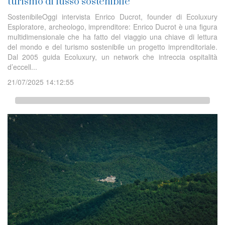
turismo di lusso sostenibile
SostenibileOggi intervista Enrico Ducrot, founder di Ecoluxury
Esploratore, archeologo, imprenditore: Enrico Ducrot è una figura
multidimensionale che ha fatto del viaggio una chiave di lettura
del mondo e del turismo sostenibile un progetto imprenditoriale.
Dal 2005 guida Ecoluxury, un network che intreccia ospitalità
d’eccell...
21/07/2025 14:12:55