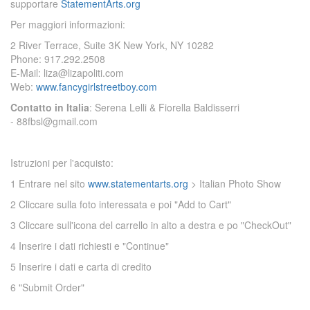
supportare
StatementArts.org
Per maggiori informazioni:
2 River Terrace, Suite 3K New York, NY 10282
Phone: 917.292.2508
E-Mail: liza@lizapoliti.com
Web:
www.fancygirlstreetboy.com
Contatto in Italia
: Serena Lelli & Fiorella Baldisserri
- 88fbsl@gmail.com
Istruzioni per l'acquisto:
1 Entrare nel sito
www.statementarts.org
> Italian Photo Show
2 Cliccare sulla foto interessata e poi "Add to Cart"
3 Cliccare sull'icona del carrello in alto a destra e po "CheckOut"
4 Inserire i dati richiesti e "Continue"
5 Inserire i dati e carta di credito
6 "Submit Order"