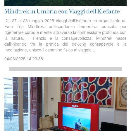
Mindtrek in Umbria con Viaggi dell'Elefante
Dal 27 al 28 maggio 2025 Viaggi dell'Elefante ha organizzato un
Fam Trip Mindtrek: un'esperienza immersiva pensata per
rigenerare corpo e mente attraverso la connessione profonda con
la natura, il silenzio e la consapevolezza. Mindtrek nasce
dall'incontro tra la pratica del trekking consapevole e la
meditazione, unisce il cammino fisico al viaggio...
04/06/2025 14:23:38