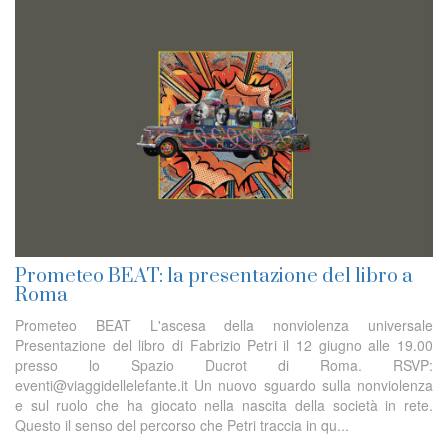
Prometeo BEAT: la presentazione del libro a
Roma
Prometeo BEAT L'ascesa della nonviolenza universale
Presentazione del libro di Fabrizio Petri il 12 giugno alle 19.00
presso lo Spazio Ducrot di Roma. RSVP:
eventi@viaggidellelefante.it Un nuovo sguardo sulla nonviolenza
e sul ruolo che ha giocato nella nascita della società in rete.
Questo il senso del percorso che Petri traccia in qu...