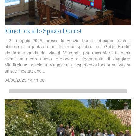
Mindtrek allo Spazio Ducrot
Il 22 maggio 2025, presso lo Spazio Ducrot, abbiamo avuto il
piacere di organizzare un incontro speciale con Guido Freddi,
ideatore e guida dei viaggi Mindtrek, per raccontare ai nostri
clienti un modo nuovo, profondo e rigenerante di viaggiare.
Mindtrek non è solo un viaggio: è un’esperienza trasformativa che
unisce meditazione...
04/06/2025 14:11:36