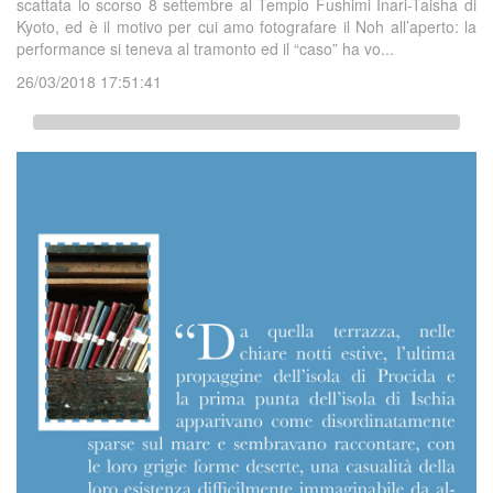
scattata lo scorso 8 settembre al Tempio Fushimi Inari-Taisha di
Kyoto, ed è il motivo per cui amo fotografare il Noh all’aperto: la
performance si teneva al tramonto ed il “caso” ha vo...
26/03/2018 17:51:41