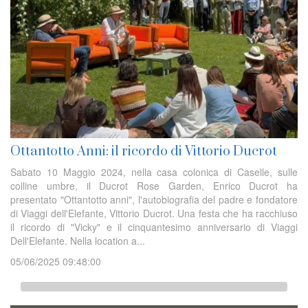
Ottantotto Anni: il ricordo di Vittorio Ducrot
Sabato 10 Maggio 2024, nella casa colonica di Caselle, sulle
colline umbre, il Ducrot Rose Garden, Enrico Ducrot ha
presentato "Ottantotto anni", l'autobiografia del padre e fondatore
di Viaggi dell'Elefante, Vittorio Ducrot. Una festa che ha racchiuso
il ricordo di "Vicky" e il cinquantesimo anniversario di Viaggi
Dell'Elefante. Nella location a...
05/06/2025 09:48:00