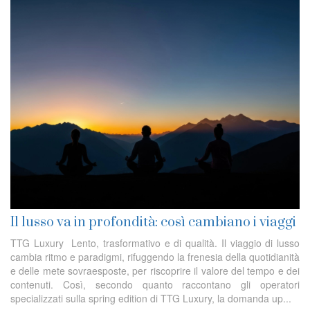
Il lusso va in profondità: così cambiano i viaggi
TTG Luxury Lento, trasformativo e di qualità. Il viaggio di lusso
cambia ritmo e paradigmi, rifuggendo la frenesia della quotidianità
e delle mete sovraesposte, per riscoprire il valore del tempo e dei
contenuti. Così, secondo quanto raccontano gli operatori
specializzati sulla spring edition di TTG Luxury, la domanda up...