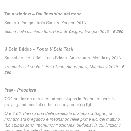
Train window –
Dal finestrino del treno
Scene in Yangon train Station, Yangon 2016
Scena nella stazione ferroviaria di Yangon, Yangon 2016 -
€ 200
U Bein Bridge –
Ponte U Bein Teak
Sunset on the U Bein Teak Bridge, Amarapura, Mandalay 2016.
Tramonto sul ponte U Bein Teak, Amarapura, Mandalay 2016 -
€
350
Pray -
Preghiera
7:00 am Inside one of hundreds stupas in Bagan, a monk is
praying and meditating in the early morning light.
Ore 7.00. Presso una delle centinaia di stupas a Bagan, un
monaco sta pregando e meditando nelle prime luci del mattino.
(Le stupas sono “monumenti spirituali” buddhisti la cui funzione
principale è quella di conservare reliquie) -
€ 350