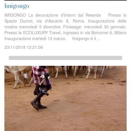
Imigongo
IMIGONGO La decorazione d'interni dal Rwanda Presso lo
Spazio Ducrot, via d'Ascanio 8, Roma. Inaugurazione delle
mostra mercoledì 5 dicembre. Finissage: mercoledì 30 gennaio.
Presso la ECOLUXURY Travel, ingresso in via Borromei 6, Milano
Inaugurazione martedì 12 marzo. Imigongo è il ...
23/11/2018 12:21:06