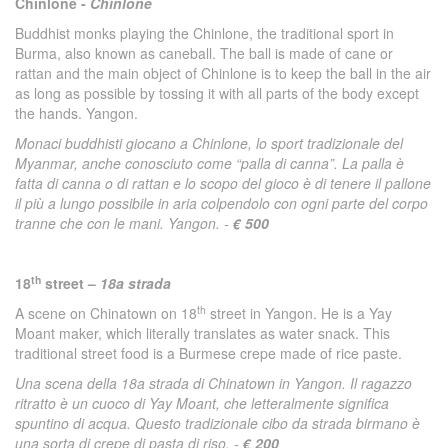
Chinlone -
Chinlone
Buddhist monks playing the Chinlone, the traditional sport in
Burma, also known as caneball. The ball is made of cane or
rattan and the main object of Chinlone is to keep the ball in the air
as long as possible by tossing it with all parts of the body except
the hands. Yangon.
Monaci buddhisti giocano a Chinlone, lo sport tradizionale del
Myanmar, anche conosciuto come “palla di canna”. La palla è
fatta di canna o di rattan e lo scopo del gioco è di tenere il pallone
il più a lungo possibile in aria colpendolo con ogni parte del corpo
tranne che con le mani. Yangon. -
€ 500
th
18
street –
18a strada
th
A scene on Chinatown on 18
street in Yangon. He is a Yay
Moant maker, which literally translates as water snack. This
traditional street food is a Burmese crepe made of rice paste.
Una scena della 18a strada di Chinatown in Yangon. Il ragazzo
ritratto è un cuoco di Yay Moant, che letteralmente significa
spuntino di acqua. Questo tradizionale cibo da strada birmano è
una sorta di crepe di pasta di riso. -
€ 200