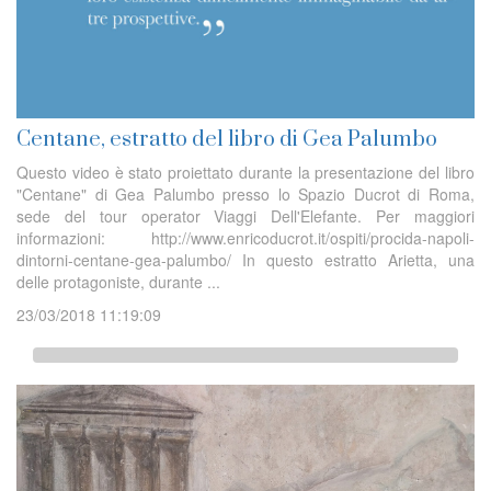
Centane, estratto del libro di Gea Palumbo
Questo video è stato proiettato durante la presentazione del libro
"Centane" di Gea Palumbo presso lo Spazio Ducrot di Roma,
sede del tour operator Viaggi Dell'Elefante. Per maggiori
informazioni: http://www.enricoducrot.it/ospiti/procida-napoli-
dintorni-centane-gea-palumbo/ In questo estratto Arietta, una
delle protagoniste, durante ...
23/03/2018 11:19:09