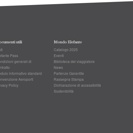
cumenti utili
Mondo Elefante
ti
Catalogo 2025
efante Pass
Eventi
ndizioni generali di
Biblioteca del viaggiatore
ntratto
News
dulo informativo standard
Partenze Garantite
nvenzione Aeroporti
Rassegna Stampa
ivacy Policy
Dichiarazione di accessibilità
Sostenibilità