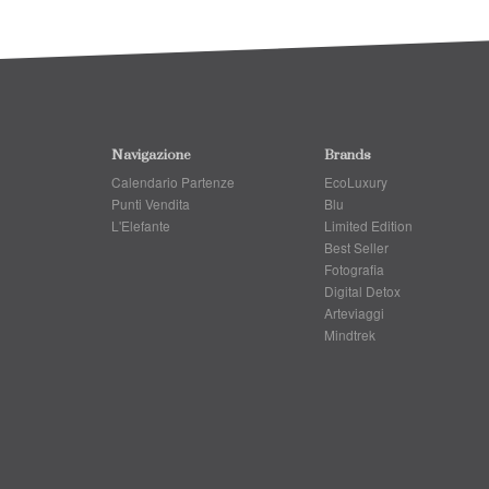
Navigazione
Brands
Calendario Partenze
EcoLuxury
Punti Vendita
Blu
L'Elefante
Limited Edition
Best Seller
Fotografia
Digital Detox
Arteviaggi
Mindtrek