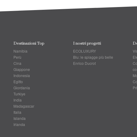
Destinazioni Top
I nostri progetti
Do
Namibia
ECOLUXURY
Vis
Perù
Blu: le spiagge più belle
El
Cina
Enrico Ducrot
Co
Giappone
co
Indonesia
Mo
Egitto
Co
Giordania
Pr
Turkiye
India
Madagascar
Italia
Islanda
Irlanda