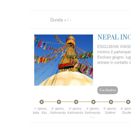
Durata
+
/
-
NEPAL IN
ESCLUSIVA VIAGGI 
minimo 2 partecipant
Escluso giugno, lug
entrare in contatto c
Esclusiva
1° giorno,
2° giorno,
3° giorno,
4° giorno,
5° giorno,
6° gior
Italia - Kat...
Kathmandu
Kathmandu
Kathmandu
Dulikhel
Dhulik
– ...