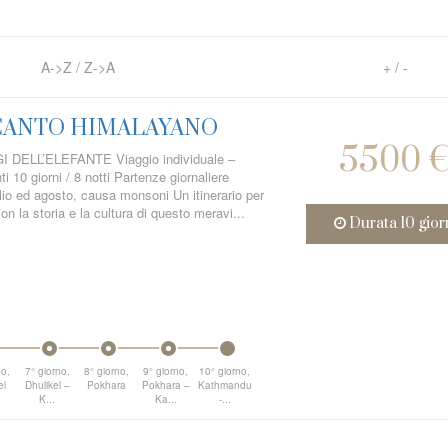
A->Z
/
Z->A
+
/
-
CANTO HIMALAYANO
5500 
DELL’ELEFANTE Viaggio individuale –
i 10 giorni / 8 notti Partenze giornaliere
lio ed agosto, causa monsoni Un itinerario per
on la storia e la cultura di questo meravi...
Durata 10 gior
no,
7° giorno,
8° giorno,
9° giorno,
10° giorno,
el
Dhulikel –
Pokhara
Pokhara –
Kathmandu
K...
Ka...
-...