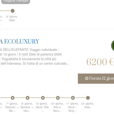
Viaggi in Famiglia
no,
9° giorno,
 –
Italia
.
A ECOLUXURY
DELL’ELEFANTE Viaggio individuale -
i 12 giorni / 9 notti Date di partenza 2026:
ì Yogyakarta è sicuramente la città più
6200 
ell’Indonesia. Si tratta di un centro culturale...
Durata 12 gior
no,
7° giorno,
8° giorno,
9° giorno,
10° giorno,
11° giorno,
12° giorno,
h –
Tabanan →
Munduk →
Ubud: Tirta
Arte e
Ubud –
Italia
Mu...
Ubu...
...
Natu...
Sing...