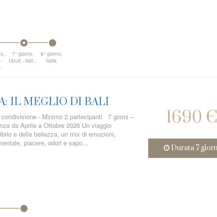
no,
7° giorno,
8° giorno,
-
Ubud - Itali...
Italia
.
: IL MEGLIO DI BALI
1690 
 condivisione - Minimo 2 partecipanti 7 giorni –
enza da Aprile a Ottobre 2026 Un viaggio
librio e della bellezza, un mix di emozioni,
entale, piacere, odori e sapo...
Durata 7 giorn