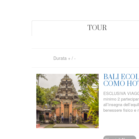
TOUR
Durata
+
/
-
BALI ECOL
COMO HO
ESCLUSIVA VIAGGI 
minimo 2 partecipan
all’insegna dell’equi
benessere fisico e m