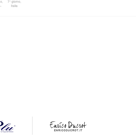
no,
7° giorno,
–
Italia
.