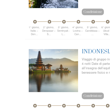
Condivisione
1° giorno,
2° giorno,
3° giorno,
4° giorno,
5° giorno,
6° gior
Italia –
Denpasar –
Seminyak -
Lovina –
Candidasa –
Ubud 
Den...
S...
L...
Can...
...
Villa..
INDONESIA
Viaggio di gruppo in
4 notti Date di part
all’insegna dell’equi
benessere fisico e m
Condivisione