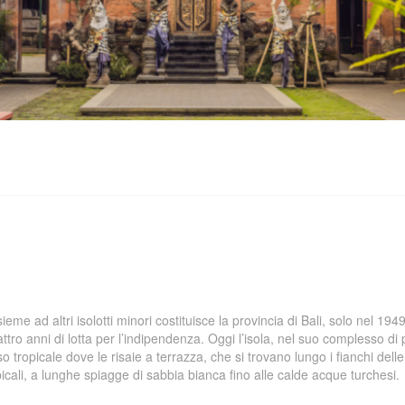
eme ad altri isolotti minori costituisce la provincia di Bali, solo nel 194
ro anni di lotta per l’indipendenza. Oggi l’isola, nel suo complesso di 
 tropicale dove le risaie a terrazza, che si trovano lungo i fianchi delle 
icali, a lunghe spiagge di sabbia bianca fino alle calde acque turchesi.