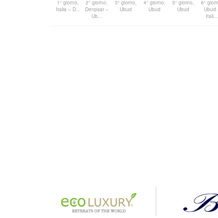
1° giorno,
2° giorno,
3° giorno,
4° giorno,
5° giorno,
6° gior
Italia – D...
Denpsar –
Ubud
Ubud
Ubud
Ubud 
Ub...
Itali..