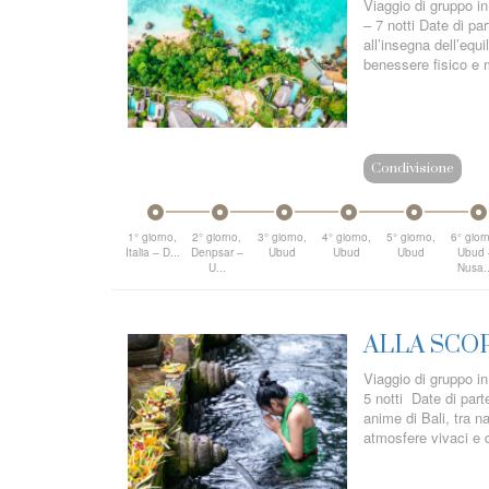
Viaggio di gruppo i
– 7 notti Date di pa
all’insegna dell’equi
benessere fisico e m
Condivisione
1° giorno,
2° giorno,
3° giorno,
4° giorno,
5° giorno,
6° gior
Italia – D...
Denpsar –
Ubud
Ubud
Ubud
Ubud 
U...
Nusa..
ALLA SCOP
Viaggio di gruppo i
5 notti Date di part
anime di Bali, tra na
atmosfere vivaci e 