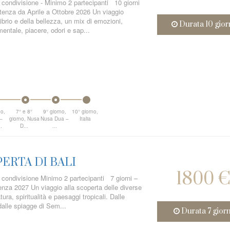
n condivisione - Minimo 2 partecipanti 10 giorni
rtenza da Aprile a Ottobre 2026 Un viaggio
librio e della bellezza, un mix di emozioni,
Durata 10 gior
entale, piacere, odori e sap...
no,
7° e 8°
9° giorno,
10° giorno,
–
giorno, Nusa
Nusa Dua –
Italia
.
D...
...
ERTA DI BALI
1800 
n condivisione Minimo 2 partecipanti 7 giorni –
enza 2027 Un viaggio alla scoperta delle diverse
tura, spiritualità e paesaggi tropicali. Dalle
dalle spiagge di Sem...
Durata 7 giorn