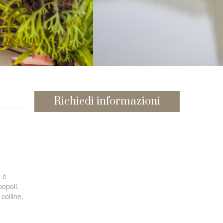
Richiedi informazioni
9 è
popoli,
colline,