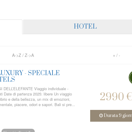
HOTEL
A->Z
/
Z->A
+
/
-
UXURY - SPECIALE
TELS
DELL’ELEFANTE Viaggio individuale -
2990 
ti Date di partenza 2025: libere Un viaggio
librio e della bellezza, un mix di emozioni,
entale, piacere, odori e sapori. Bali si pre...
Durata 9 gior