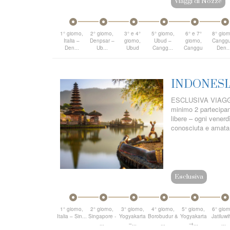
Viaggi di Nozze
1° giorno,
2° giorno,
3° e 4°
5° giorno,
6° e 7°
8° gior
Italia –
Denpsar –
giorno,
Ubud –
giorno,
Canggu
Den...
Ub...
Ubud
Cangg...
Canggu
Den..
INDONESI
ESCLUSIVA VIAGGI 
minimo 2 partecipant
libere – ogni venerd
conosciuta e amata d
Esclusiva
1° giorno,
2° giorno,
3° giorno,
4° giorno,
5° giorno,
6° gior
Italia – Sin...
Singapore -
Yogyakarta
Borobudur &
Yogyakarta
Jatiluwi
...
–...
...
→...
...