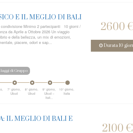
SICO E IL MEGLIO DI BALI
2600 
n condivisione Minimo 2 partecipanti 10 giorni /
tenza da Aprile a Ottobre 2026 Un viaggio
librio e della bellezza, un mix di emozioni,
entale, piacere, odori e sap...
Durata 10 gior
Viaggi di Gruppo
no,
7° giorno,
8° giorno,
9° giorno,
10° giorno,
d
Ubud
Ubud
Ubud –
Italia
Itali...
: IL MEGLIO DI BALI E
2100 