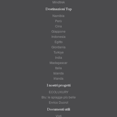
Mindtrek
Destinazioni Top
Namibia
Perù
Cina
Giappone
Indonesia
Egitto
Giordania
Turkiye
India
Madagascar
Italia
Islanda
Irlanda
I nostri progetti
ECOLUXURY
Blu: le spiagge più belle
Enrico Ducrot
Documenti utili
Visti