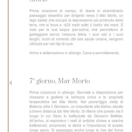
Prima colazione al campo. Si lascia lo straordinario
paesaggio desertico per dirigersi verso il Mar Morto, un
lago salato che occupa la depressione più profonda della
terra, che si trova a -423 metri sotto il livello del mare. È
noto per le sue acque iper-saline, che permettono di
galleggiare senza nessuna fatica. I suoi sali e i suoi
fanghi, ricchi di minerali utili alla salute umana, vengono
utilizzati per vari tipi di cure.
Arrivo e sistemazione in albergo. Cena e pernottamento.
7° giorno, Mar Morto
Prima colazione in albergo. Giornata a disposizione per
rilassarsi e godersi la bellezza unica e le proprietà
terapeutiche del Mar Morto. Nel pomeriggio visita di
Betania oltre il Giordano, un importante sito biblico situato
a breve distanza dal Mar Morto. Si ritiene che questo sia il
luogo in cui Gesù fu battezzato da Giovanni Battista.
All’arrivo, si esplorano i resti di antiche chiese e vasche
battesimali, scoprendo la storia e l'importanza di questo
luogo sacro. Si passeggia anche lungo le rive del fiume