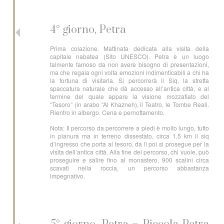
4° giorno, Petra
Prima colazione. Mattinata dedicata alla visita della
capitale nabatea (Sito UNESCO). Petra è un luogo
talmente famoso da non avere bisogno di presentazioni,
ma che regala ogni volta emozioni indimenticabili a chi ha
la fortuna di visitarla. Si percorrerà il Siq, la stretta
spaccatura naturale che dà accesso all’antica città, e al
termine del quale appare la visione mozzafiato del
“Tesoro” (in arabo “Al Khazneh), il Teatro, le Tombe Reali.
Rientro in albergo. Cena e pernottamento.
Nota: Il percorso da percorrere a piedi è molto lungo, tutto
in pianura ma in terreno dissestato, circa 1,5 km il siq
d’ingresso che porta al tesoro, da lì poi si prosegue per la
visita dell’antica città. Alla fine del percorso, chi vuole, può
proseguire e salire fino al monastero, 900 scalini circa
scavati nella roccia, un percorso abbastanza
impegnativo.