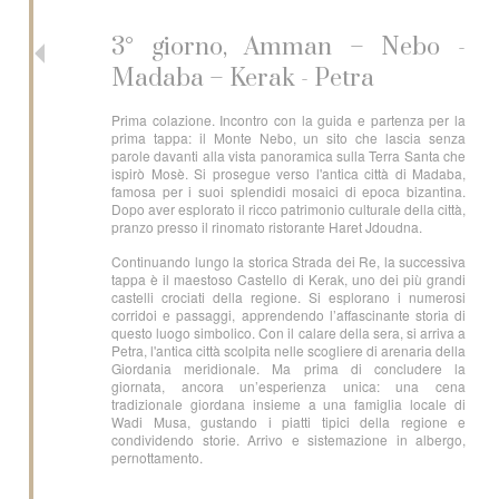
3° giorno, Amman – Nebo -
Madaba – Kerak - Petra
Prima colazione. Incontro con la guida e partenza per la
prima tappa: il Monte Nebo, un sito che lascia senza
parole davanti alla vista panoramica sulla Terra Santa che
ispirò Mosè. Si prosegue verso l'antica città di Madaba,
famosa per i suoi splendidi mosaici di epoca bizantina.
Dopo aver esplorato il ricco patrimonio culturale della città,
pranzo presso il rinomato ristorante Haret Jdoudna.
Continuando lungo la storica Strada dei Re, la successiva
tappa è il maestoso Castello di Kerak, uno dei più grandi
castelli crociati della regione. Si esplorano i numerosi
corridoi e passaggi, apprendendo l’affascinante storia di
questo luogo simbolico. Con il calare della sera, si arriva a
Petra, l'antica città scolpita nelle scogliere di arenaria della
Giordania meridionale. Ma prima di concludere la
giornata, ancora un’esperienza unica: una cena
tradizionale giordana insieme a una famiglia locale di
Wadi Musa, gustando i piatti tipici della regione e
condividendo storie. Arrivo e sistemazione in albergo,
pernottamento.