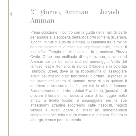
2° giorno, Amman – Jerash –
Amman
Prima colazione. Incontro con la guida nella hall. Si parte
per andare alla scoperta dell'antica città romana di Jerash,
a pochi minuti di auto da Amman. Si cammina tra le rovine
ben conservate di questo sito impressionante, inclusi il
magnifico Tempio di Artemide e la grandiosa Piazza
Ovale. Dopo una mattinata di esplorazione, si torna ad
Amman per un tour della città nel pomeriggio. Visita del
famoso Teatro Romano, la storica Cittadella e la colorata
Rainbow Street, dove si ha l'opportunità di assaggiare
alcuni dei migliori piatti tradizionali giordani. Si prosegue
nel cuore del centro di Amman, dove si può gustare il
delizioso e croccante falafel per cui la città è famosa.
Successivamente, si visita Jebal Elweibdeh, (possibilità di
provare il kenafeh, un dolce a base di formaggio molto
amato a livello locale) e passeggiare per le sue
affascinanti stradine scoprendo caffè nascosti, negozi
vintage e vivaci opere di street art, immergendosi
completamente nella cultura vibrante di Amman. Rientro in
albergo, cena e pernottamento.