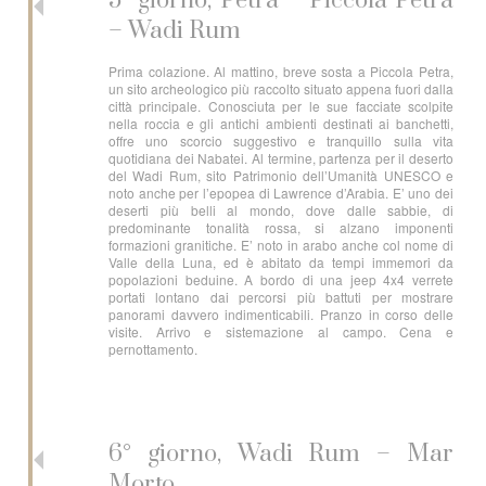
5° giorno, Petra – Piccola Petra
– Wadi Rum
Prima colazione. Al mattino, breve sosta a Piccola Petra,
un sito archeologico più raccolto situato appena fuori dalla
città principale. Conosciuta per le sue facciate scolpite
nella roccia e gli antichi ambienti destinati ai banchetti,
offre uno scorcio suggestivo e tranquillo sulla vita
quotidiana dei Nabatei. Al termine, partenza per il deserto
del Wadi Rum, sito Patrimonio dell’Umanità UNESCO e
noto anche per l’epopea di Lawrence d’Arabia. E’ uno dei
deserti più belli al mondo, dove dalle sabbie, di
predominante tonalità rossa, si alzano imponenti
formazioni granitiche. E’ noto in arabo anche col nome di
Valle della Luna, ed è abitato da tempi immemori da
popolazioni beduine. A bordo di una jeep 4x4 verrete
portati lontano dai percorsi più battuti per mostrare
panorami davvero indimenticabili. Pranzo in corso delle
visite. Arrivo e sistemazione al campo. Cena e
pernottamento.
6° giorno, Wadi Rum – Mar
Morto