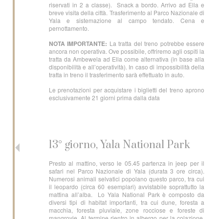
riservati in 2 a classe). Snack a bordo. Arrivo ad Ella e
breve visita della città. Trasferimento al Parco Nazionale di
Yala e sistemazione al campo tendato. Cena e
pernottamento.
NOTA IMPORTANTE:
La tratta del treno potrebbe essere
ancora non operativa. Ove possibile, offriremo agli ospiti la
tratta da Ambewela ad Ella come alternativa (in base alla
disponibilità e all’operatività). In caso di impossibilità della
tratta in treno il trasferimento sarà effettuato in auto.
Le prenotazioni per acquistare i biglietti del treno aprono
esclusivamente 21 giorni prima dalla data
13° giorno, Yala National Park
Presto al mattino, verso le 05.45 partenza in jeep per il
safari nel Parco Nazionale di Yala (durata 3 ore circa).
Numerosi animali selvatici popolano questo parco, tra cui
il leopardo (circa 60 esemplari) avvistabile soprattutto la
mattina all’alba. Lo Yala National Park è composto da
diversi tipi di habitat importanti, tra cui dune, foresta a
macchia, foresta pluviale, zone rocciose e foreste di
mangrovie. Al termine rientro in albergo per la colazione.