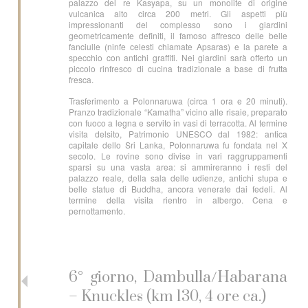
palazzo del re Kasyapa, su un monolite di origine
vulcanica alto circa 200 metri. Gli aspetti più
impressionanti del complesso sono i giardini
geometricamente definiti, il famoso affresco delle belle
fanciulle (ninfe celesti chiamate Apsaras) e la parete a
specchio con antichi graffiti. Nei giardini sarà offerto un
piccolo rinfresco di cucina tradizionale a base di frutta
fresca.
Trasferimento a Polonnaruwa (circa 1 ora e 20 minuti).
Pranzo tradizionale “Kamatha” vicino alle risaie, preparato
con fuoco a legna e servito in vasi di terracotta. Al termine
visita delsito, Patrimonio UNESCO dal 1982: antica
capitale dello Sri Lanka, Polonnaruwa fu fondata nel X
secolo. Le rovine sono divise in vari raggruppamenti
sparsi su una vasta area: si ammireranno i resti del
palazzo reale, della sala delle udienze, antichi stupa e
belle statue di Buddha, ancora venerate dai fedeli. Al
termine della visita rientro in albergo. Cena e
pernottamento.
6° giorno, Dambulla/Habarana
– Knuckles (km 130, 4 ore ca.)