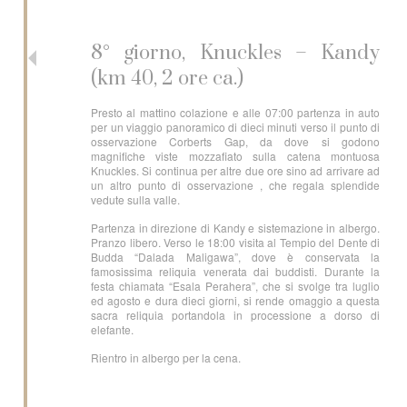
8° giorno, Knuckles – Kandy
(km 40, 2 ore ca.)
Presto al mattino colazione e alle 07:00 partenza in auto
per un viaggio panoramico di dieci minuti verso il punto di
osservazione Corberts Gap, da dove si godono
magnifiche viste mozzafiato sulla catena montuosa
Knuckles. Si continua per altre due ore sino ad arrivare ad
un altro punto di osservazione , che regala splendide
vedute sulla valle.
Partenza in direzione di Kandy e sistemazione in albergo.
Pranzo libero. Verso le 18:00 visita al Tempio del Dente di
Budda “Dalada Maligawa”, dove è conservata la
famosissima reliquia venerata dai buddisti. Durante la
festa chiamata “Esala Perahera”, che si svolge tra luglio
ed agosto e dura dieci giorni, si rende omaggio a questa
sacra reliquia portandola in processione a dorso di
elefante.
Rientro in albergo per la cena.