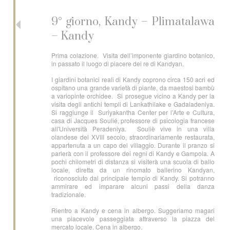
9° giorno, Kandy – Plimatalawa
– Kandy
Prima colazione. Visita dell’imponente giardino botanico,
in passato il luogo di piacere dei re di Kandyan.
I giardini botanici reali di Kandy coprono circa 150 acri ed
ospitano una grande varietà di piante, da maestosi bambù
a variopinte orchidee. Si prosegue vicino a Kandy per la
visita degli antichi templi di Lankathilake e Gadaladeniya.
Si raggiunge il Suriyakantha Center per l’Arte e Cultura,
casa di Jacques Soulié, professore di psicologia francese
all'Università Peradeniya. Souliè vive in una villa
olandese del XVIII secolo, straordinariamente restaurata,
appartenuta a un capo del villaggio. Durante il pranzo si
parlerà con il professore dei regni di Kandy e Gampola. A
pochi chilometri di distanza si visiterà una scuola di ballo
locale, diretta da un rinomato ballerino Kandyan,
riconosciuto dal principale tempio di Kandy. Si potranno
ammirare ed imparare alcuni passi della danza
tradizionale.
Rientro a Kandy e cena in albergo. Suggeriamo magari
una piacevole passeggiata attraverso la piazza del
mercato locale. Cena in albergo.