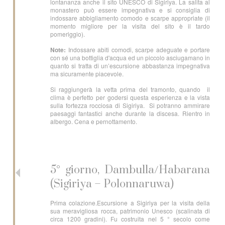
lontananza anche il sito UNESCO di Sigiriya. La salita al
monastero può essere impegnativa e si consiglia di
indossare abbigliamento comodo e scarpe appropriate (il
momento migliore per la visita del sito è il tardo
pomeriggio).
Note:
Indossare abiti comodi, scarpe adeguate e portare
con sé una bottiglia d'acqua ed un piccolo asciugamano in
quanto si tratta di un’escursione abbastanza impegnativa
ma sicuramente piacevole.
Si raggiungerà la vetta prima del tramonto, quando il
clima è perfetto per godersi questa esperienza e la vista
sulla fortezza rocciosa di Sigiriya. Si potranno ammirare
paesaggi fantastici anche durante la discesa. Rientro in
albergo. Cena e pernottamento.
5° giorno, Dambulla/Habarana
(Sigiriya – Polonnaruwa)
Prima colazione.Escursione a Sigiriya per la visita della
sua meravigliosa rocca, patrimonio Unesco (scalinata di
circa 1200 gradini). Fu costruita nel 5 ° secolo come