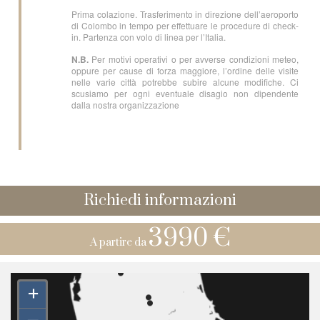
Prima colazione. Trasferimento in direzione dell’aeroporto
di Colombo in tempo per effettuare le procedure di check-
in. Partenza con volo di linea per l’Italia.
N.B.
Per motivi operativi o per avverse condizioni meteo,
oppure per cause di forza maggiore, l’ordine delle visite
nelle varie città potrebbe subire alcune modifiche. Ci
scusiamo per ogni eventuale disagio non dipendente
dalla nostra organizzazione
Richiedi informazioni
3990 €
A partire da
+