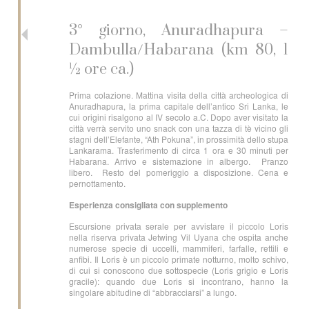
3° giorno, Anuradhapura –
Dambulla/Habarana (km 80, 1
½ ore ca.)
Prima colazione. Mattina visita della città archeologica di
Anuradhapura, la prima capitale dell’antico Sri Lanka, le
cui origini risalgono al IV secolo a.C. Dopo aver visitato la
città verrà servito uno snack con una tazza di tè vicino gli
stagni dell’Elefante, “Ath Pokuna”, in prossimità dello stupa
Lankarama. Trasferimento di circa 1 ora e 30 minuti per
Habarana. Arrivo e sistemazione in albergo. Pranzo
libero. Resto del pomeriggio a disposizione. Cena e
pernottamento.
Esperienza consigliata con supplemento
Escursione privata serale per avvistare il piccolo Loris
nella riserva privata Jetwing Vil Uyana che ospita anche
numerose specie di uccelli, mammiferi, farfalle, rettili e
anfibi. Il Loris è un piccolo primate notturno, molto schivo,
di cui si conoscono due sottospecie (Loris grigio e Loris
gracile): quando due Loris si incontrano, hanno la
singolare abitudine di “abbracciarsi” a lungo.