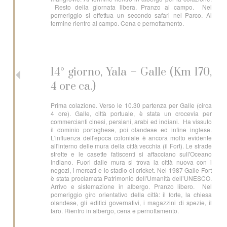
Resto della giornata libera. Pranzo al campo. Nel
pomeriggio si effettua un secondo safari nel Parco. Al
termine rientro al campo. Cena e pernottamento.
14° giorno, Yala – Galle (Km 170,
4 ore ca.)
Prima colazione. Verso le 10.30 partenza per Galle (circa
4 ore). Galle, città portuale, è stata un crocevia per
commercianti cinesi, persiani, arabi ed indiani. Ha vissuto
il dominio portoghese, poi olandese ed infine inglese.
L'influenza dell'epoca coloniale è ancora molto evidente
all'interno delle mura della città vecchia (il Fort). Le strade
strette e le casette fatiscenti si affacciano sull'Oceano
Indiano. Fuori dalle mura si trova la città nuova con i
negozi, i mercati e lo stadio di cricket. Nel 1987 Galle Fort
è stata proclamata Patrimonio dell'Umanità dell’UNESCO.
Arrivo e sistemazione in albergo. Pranzo libero. Nel
pomeriggio giro orientativo della città: il forte, la chiesa
olandese, gli edifici governativi, i magazzini di spezie, il
faro. Rientro in albergo, cena e pernottamento.