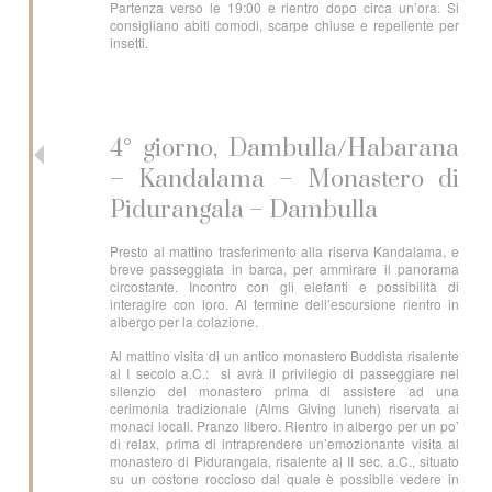
Partenza verso le 19:00 e rientro dopo circa un’ora. Si
consigliano abiti comodi, scarpe chiuse e repellente per
insetti.
4° giorno, Dambulla/Habarana
– Kandalama – Monastero di
Pidurangala – Dambulla
Presto al mattino trasferimento alla riserva Kandalama, e
breve passeggiata in barca, per ammirare il panorama
circostante. Incontro con gli elefanti e possibilità di
interagire con loro. Al termine dell’escursione rientro in
albergo per la colazione.
Al mattino visita di un antico monastero Buddista risalente
al I secolo a.C.: si avrà il privilegio di passeggiare nel
silenzio del monastero prima di assistere ad una
cerimonia tradizionale (Alms Giving lunch) riservata ai
monaci locali. Pranzo libero. Rientro in albergo per un po’
di relax, prima di intraprendere un’emozionante visita al
monastero di Pidurangala, risalente al II sec. a.C., situato
su un costone roccioso dal quale è possibile vedere in