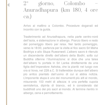
2° giorno, Colombo –
Anuradhapura (km 180, 4 ore
ca.)
Arrivo al mattino a Colombo. Procedure doganali ed
incontro con la guida.
Trasferimento ad Anuradhapura, nella parte centro-nord
dell’isola, e sistemazione in albergo. Pranzo libero e resto
del pomeriggio libero per relax. Nel tardo pomeriggio,
verso le 18:00, partenza per la visita al fico sacro Sri Maha
Bodhiya e allo Stupa Ruwanweli. L’albero sacro è ritenuto
un discendente diretto dell’albero della Bodhi, sotto cui
Buddha ottenne l’illuminazione: si dice che una talea
dell’albero fu portata in Sri Lanka direttamente da una
figlia dell’imperatore Ashoka, che la piantò nel luogo ove
ora si trova, nel 228 a.C. Si tratterebbe dunque dell’albero
più antico piantato dall’uomo di cui si abbia notizia.
L’imponente stupa è uno dei monumenti più alti al mondo,
misurando 103 metri di altezza: è una perfetta cupola
semisferica, dipinta di bianco, ed è considerato dai
buddhisti uno dei più sacri al mondo. Al termine rientro in
albergo, cena e pernottamento.