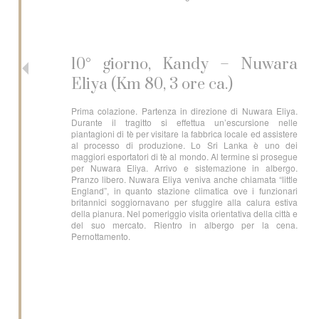
10° giorno, Kandy – Nuwara
Eliya (Km 80, 3 ore ca.)
Prima colazione. Partenza in direzione di Nuwara Eliya.
Durante il tragitto si effettua un’escursione nelle
piantagioni di tè per visitare la fabbrica locale ed assistere
al processo di produzione. Lo Sri Lanka è uno dei
maggiori esportatori di tè al mondo. Al termine si prosegue
per Nuwara Eliya. Arrivo e sistemazione in albergo.
Pranzo libero. Nuwara Eliya veniva anche chiamata “little
England”, in quanto stazione climatica ove i funzionari
britannici soggiornavano per sfuggire alla calura estiva
della pianura. Nel pomeriggio visita orientativa della città e
del suo mercato. Rientro in albergo per la cena.
Pernottamento.