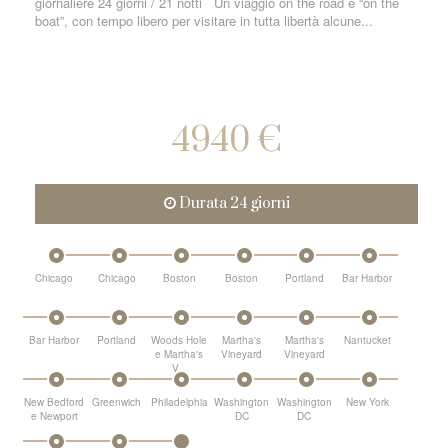
giornaliere 24 giorni / 21 notti Un viaggio on the road e “on the
boat”, con tempo libero per visitare in tutta libertà alcune...
4940 €
Durata 24 giorni
Chicago
Chicago
Boston
Boston
Portland
Bar Harbor
Bar Harbor
Portland
Woods Hole
Martha's
Martha's
Nantucket
e Martha's
Vineyard
Vineyard
V...
New Bedford
Greenwich
Philadelphia
Washington
Washington
New York
e Newport
DC
DC