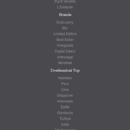
Punti Vendita
L'Elefante
Brands
EcoLuxury
Blu
Limited Edition
Best Seller
Fotografia
Digital Detox
Arteviaggi
Mindtrek
Destinazioni Top
Namibia
Perù
Cina
Giappone
Indonesia
Egitto
Giordania
Turkiye
India
Madagascar