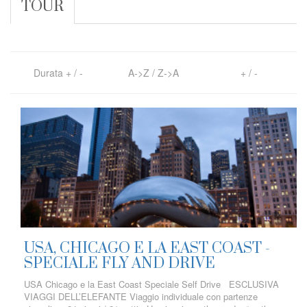
TOUR
Durata
+
/
-
A->Z
/
Z->A
+
/
-
USA, CHICAGO E LA EAST COAST -
SPECIALE FLY AND DRIVE
USA Chicago e la East Coast Speciale Self Drive ESCLUSIVA
VIAGGI DELL’ELEFANTE Viaggio individuale con partenze