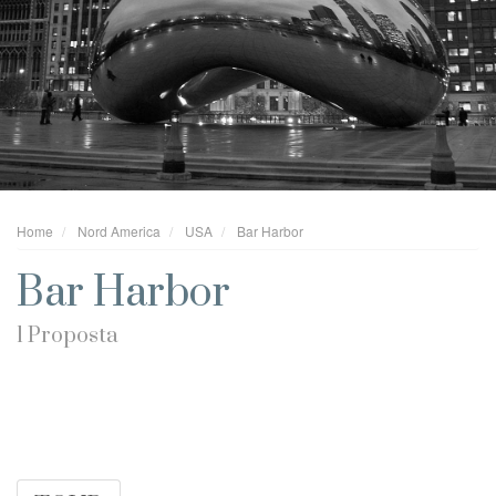
Home
Nord America
USA
Bar Harbor
Bar Harbor
1 Proposta