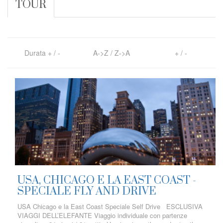
TOUR
Durata
+
/
-
A->Z
/
Z->A
+
/
-
USA, CHICAGO E LA EAST COAST -
SPECIALE FLY AND DRIVE
USA Chicago e la East Coast Speciale Self Drive ESCLUSIVA
VIAGGI DELL’ELEFANTE Viaggio individuale con partenze