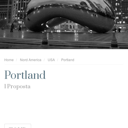
Home
Nord America
USA
Portland
Portland
1 Proposta