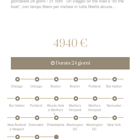
giornaliere 24 giorni / 21 notti Un viaggio on the road e “on the
boat”, con tempo libero per visitare in tutta libertà alcune...
4940 €
Durata 24 giorni
Chicago
Chicago
Boston
Boston
Portland
Bar Harbor
Bar Harbor
Portland
Woods Hole
Martha's
Martha's
Nantucket
e Martha's
Vineyard
Vineyard
V...
New Bedford
Greenwich
Philadelphia
Washington
Washington
New York
e Newport
DC
DC