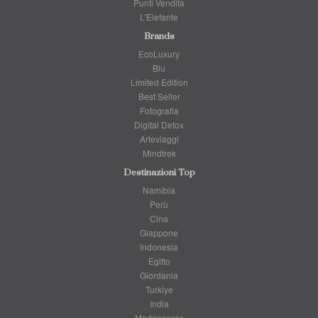
Punti Vendita
L'Elefante
Brands
EcoLuxury
Blu
Limited Edition
Best Seller
Fotografia
Digital Detox
Arteviaggi
Mindtrek
Destinazioni Top
Namibia
Perù
Cina
Giappone
Indonesia
Egitto
Giordania
Turkiye
India
Madagascar