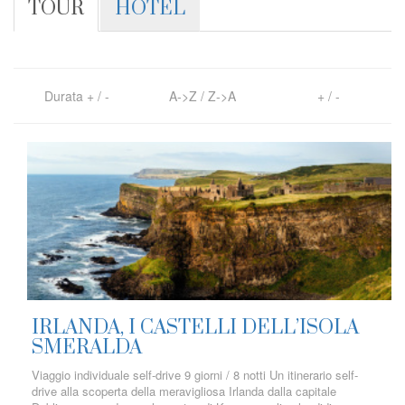
TOUR
HOTEL
Durata
+
/
-
A->Z
/
Z->A
+
/
-
IRLANDA, I CASTELLI DELL’ISOLA
SMERALDA
Viaggio individuale self-drive 9 giorni / 8 notti Un itinerario self-
drive alla scoperta della meravigliosa Irlanda dalla capitale