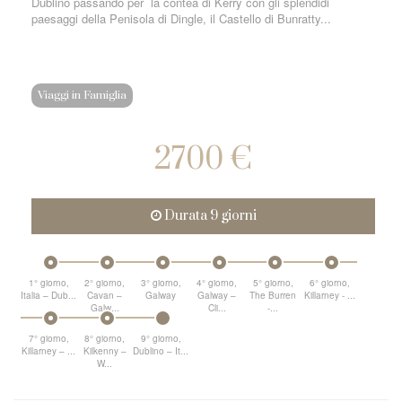
Dublino passando per la contea di Kerry con gli splendidi
paesaggi della Penisola di Dingle, il Castello di Bunratty...
Viaggi in Famiglia
2700 €
Durata 9 giorni
1° giorno,
2° giorno,
3° giorno,
4° giorno,
5° giorno,
6° giorno,
Italia – Dub...
Cavan –
Galway
Galway –
The Burren
Killarney - ...
Galw...
Cli...
-...
7° giorno,
8° giorno,
9° giorno,
Killarney – ...
Kilkenny –
Dublino – It...
W...