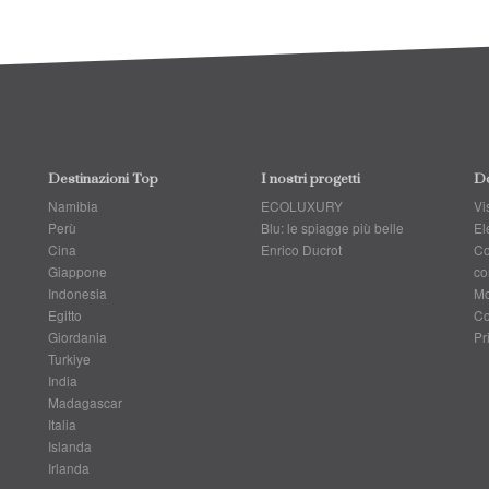
Destinazioni Top
I nostri progetti
Do
Namibia
ECOLUXURY
Vis
Perù
Blu: le spiagge più belle
El
Cina
Enrico Ducrot
Co
Giappone
co
Indonesia
Mo
Egitto
Co
Giordania
Pr
Turkiye
India
Madagascar
Italia
Islanda
Irlanda