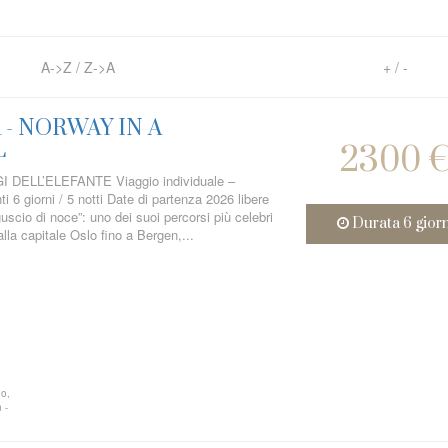
A->Z
/
Z->A
+
/
-
- NORWAY IN A
L
2300 
DELL’ELEFANTE Viaggio individuale –
i 6 giorni / 5 notti Date di partenza 2026 libere
uscio di noce”: uno dei suoi percorsi più celebri
Durata 6 gior
alla capitale Oslo fino a Bergen,...
no,
 -