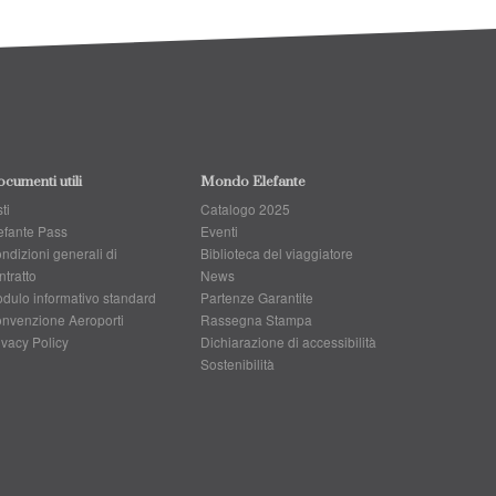
cumenti utili
Mondo Elefante
ti
Catalogo 2025
efante Pass
Eventi
ndizioni generali di
Biblioteca del viaggiatore
ntratto
News
dulo informativo standard
Partenze Garantite
nvenzione Aeroporti
Rassegna Stampa
ivacy Policy
Dichiarazione di accessibilità
Sostenibilità