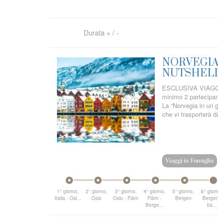
Durata
+
/
-
NORVEGIA 
NUTSHEL
ESCLUSIVA VIAGGI 
minimo 2 partecipant
La “Norvegia in un g
che vi trasporterà d
Viaggi in Famiglia
1° giorno,
2° giorno,
3° giorno,
4° giorno,
5° giorno,
6° gior
Italia - Osl...
Oslo
Oslo - Flåm
Flåm -
Bergen
Bergen
Berge...
Ita...