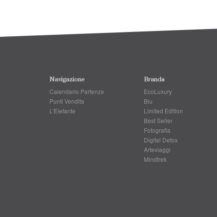
Navigazione
Brands
Calendario Partenze
EcoLuxury
Punti Vendita
Blu
L'Elefante
Limited Edition
Best Seller
Fotografia
Digital Detox
Arteviaggi
Mindtrek