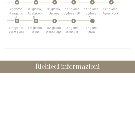
7° giorno,
8° giorno,
9° giorno,
10° giorno,
11° giorno,
12° giorno,
Kangaroo
Adelaide –
Sydney
Sydney - Bl...
Sydney -
Ayers Rock
Isl...
S...
Ay...
13° giorno,
14° giorno,
15° giorno,
16° giorno,
17° giorno,
Ayers Rock
Cairns
Cairns/Cape...
Cairns - It...
Italia
...
Richiedi informazioni