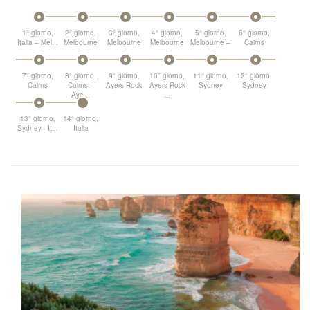
1° giorno,
2° giorno,
3° giorno,
4° giorno,
5° giorno,
6° giorno,
Italia – Mel...
Melbourne
Melbourne
Melbourne
Melbourne –
Cairns
...
7° giorno,
8° giorno,
9° giorno,
10° giorno,
11° giorno,
12° giorno,
Cairns
Cairns –
Ayers Rock
Ayers Rock
Sydney
Sydney
Aye...
...
13° giorno,
14° giorno,
Sydney - It...
Italia