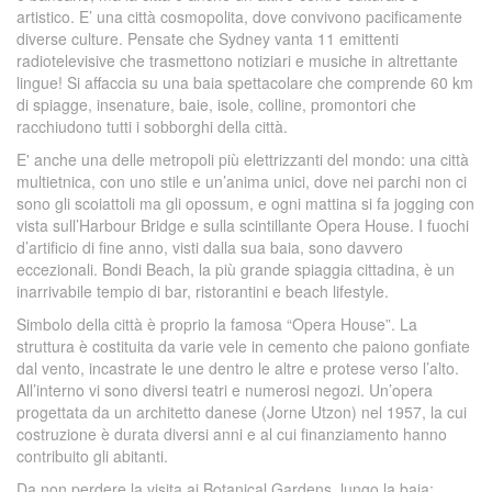
artistico. E’ una città cosmopolita, dove convivono pacificamente
diverse culture. Pensate che Sydney vanta 11 emittenti
radiotelevisive che trasmettono notiziari e musiche in altrettante
lingue! Si affaccia su una baia spettacolare che comprende 60 km
di spiagge, insenature, baie, isole, colline, promontori che
racchiudono tutti i sobborghi della città.
E' anche una delle metropoli più elettrizzanti del mondo: una città
multietnica, con uno stile e un’anima unici, dove nei parchi non ci
sono gli scoiattoli ma gli opossum, e ogni mattina si fa jogging con
vista sull’Harbour Bridge e sulla scintillante Opera House. I fuochi
d’artificio di fine anno, visti dalla sua baia, sono davvero
eccezionali. Bondi Beach, la più grande spiaggia cittadina, è un
inarrivabile tempio di bar, ristorantini e beach lifestyle.
Simbolo della città è proprio la famosa “Opera House”. La
struttura è costituita da varie vele in cemento che paiono gonfiate
dal vento, incastrate le une dentro le altre e protese verso l’alto.
All’interno vi sono diversi teatri e numerosi negozi. Un’opera
progettata da un architetto danese (Jorne Utzon) nel 1957, la cui
costruzione è durata diversi anni e al cui finanziamento hanno
contribuito gli abitanti.
Da non perdere la visita ai Botanical Gardens, lungo la baia;