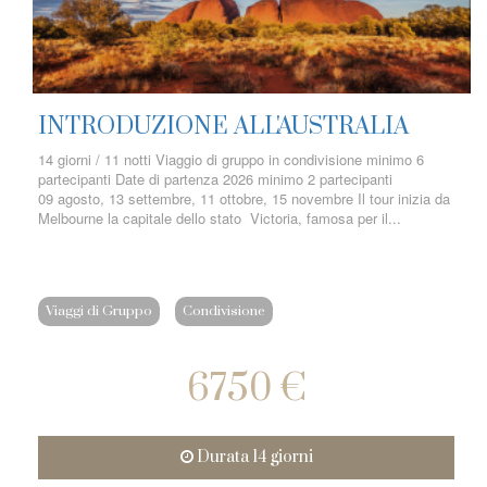
INTRODUZIONE ALL'AUSTRALIA
14 giorni / 11 notti Viaggio di gruppo in condivisione minimo 6
partecipanti Date di partenza 2026 minimo 2 partecipanti
09 agosto, 13 settembre, 11 ottobre, 15 novembre Il tour inizia da
Melbourne la capitale dello stato Victoria, famosa per il...
Viaggi di Gruppo
Condivisione
6750 €
Durata 14 giorni