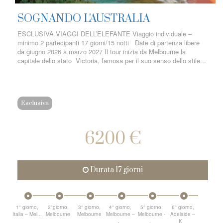
SOGNANDO L'AUSTRALIA
ESCLUSIVA VIAGGI DELL’ELEFANTE Viaggio individuale –
minimo 2 partecipanti 17 giorni/15 notti Date di partenza libere
da giugno 2026 a marzo 2027 Il tour inizia da Melbourne la
capitale dello stato Victoria, famosa per il suo senso dello stile...
Esclusiva
6200 €
Durata 17 giorni
1° giorno,
2°giorno,
3° giorno,
4° giorno,
5° giorno,
6° giorno,
Italia – Mel...
Melbourne
Melbourne
Melbourne –
Melbourne -
Adelaide –
...
...
K...