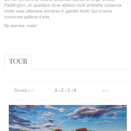
Paddington, un quartiere dove abitano molti artistiche conserva
molte case vittoriane immerse in giardini fioriti. Qui ci sono
numerose gallerie d’arte.
No worries, mate!
TOUR
Durata
+
/
-
A->Z
/
Z->A
+
/
-