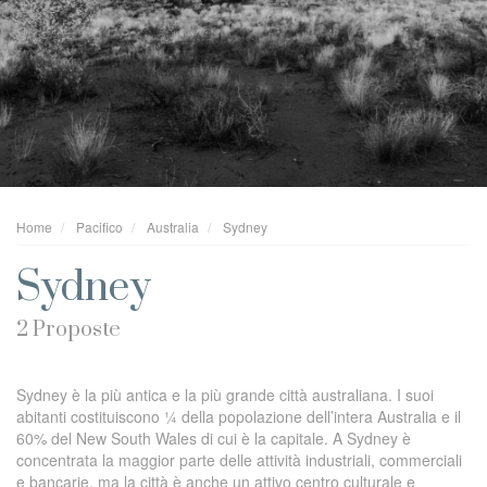
Home
Pacifico
Australia
Sydney
Sydney
2 Proposte
Sydney è la più antica e la più grande città australiana. I suoi
abitanti costituiscono ¼ della popolazione dell’intera Australia e il
60% del New South Wales di cui è la capitale. A Sydney è
concentrata la maggior parte delle attività industriali, commerciali
e bancarie, ma la città è anche un attivo centro culturale e