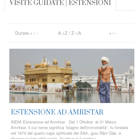
VISITE GUIDATE | ESTENSIONI
Durata
+
/
-
A->Z
/
Z->A
+
/
-
ESTENSIONE AD AMRISTAR
INDIA Estensione ad Amritsar Dal 1 Ottobre al 31 Marzo
Amritsar, il cui nome significa “stagno dell'immortalità”, fu fondata
nel 1674 dal quarto capo spirituale dei Sikh, guru Rām Dās, e
divenne la loro città santa. Amritsar è il centro r...