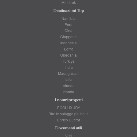
Mindtrek
Destinazioni Top
Namibia
Perù
Cina
Giappone
Indonesia
Egitto
Giordania
Turkiye
India
Madagascar
Italia
Islanda
Irlanda
I nostri progetti
ECOLUXURY
Blu: le spiagge più belle
Enrico Ducrot
Documenti utili
Visti