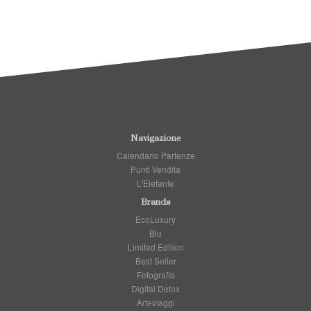
Navigazione
Calendario Partenze
Punti Vendita
L'Elefante
Brands
EcoLuxury
Blu
Limited Edition
Best Seller
Fotografia
Digital Detox
Arteviaggi