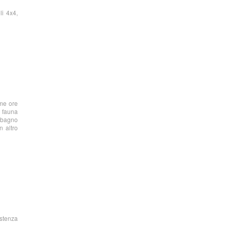
li 4x4,
ime ore
a fauna
n bagno
n altro
stenza