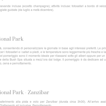
vande incluse (eccetto champagne); attività incluse: fotosafari a bordo di veico
ggiate guidate (da luglio a metà dicembre).
ional Park
ità, consentendo di personalizzare le giornate in base agli interessi preferiti. Le pr
per i fotosafari e i safari a piedi, e le temperature sono leggermente più fresche e l
i del pomeriggio sono il momento ideale per rilassarsi sotto gli alberi oppure per u
le della Bush Spa situata a mezz’ora dal lodge. Il pomeriggio è da dedicare ad u
to, cena e pernottamento.
ional Park - Zanzibar
sferimento alla pista e volo per Zanzibar (durata circa 3h30). All’arrivo assi
 Trattamento all inclusive. Pernottamento.