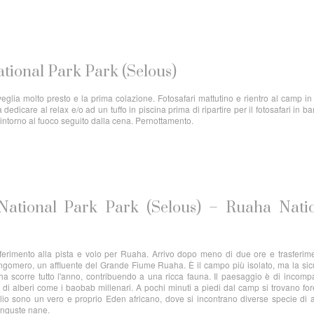
ational Park Park (Selous)
eglia molto presto e la prima colazione. Fotosafari mattutino e rientro al camp i
dedicare al relax e/o ad un tuffo in piscina prima di ripartire per il fotosafari in ba
 intorno al fuoco seguito dalla cena. Pernottamento.
 National Park Park (Selous) – Ruaha Nati
ferimento alla pista e volo per Ruaha. Arrivo dopo meno di due ore e trasferim
ongomero, un affluente del Grande Fiume Ruaha. È il campo più isolato, ma la si
uaha scorre tutto l'anno, contribuendo a una ricca fauna. Il paesaggio è di incomp
i alberi come i baobab millenari. A pochi minuti a piedi dal camp si trovano for
glio sono un vero e proprio Eden africano, dove si incontrano diverse specie di 
manguste nane.