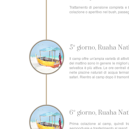
Trattamento di pensione completa e be
colazione o aperitivo nel bush, passe
5° giorno, Ruaha Nat
Il camp offre un'ampia varietà di attiv
del mattino sono in genere le migliori 
selvatica è più attiva. Le ore central
nelle piscine naturali di acqua terma
safari. Rientro al camp dopo il tramon
6° giorno, Ruaha Nat
Prima colazione al camp, quindi tra
aeroportuale e trasferimento al resort.