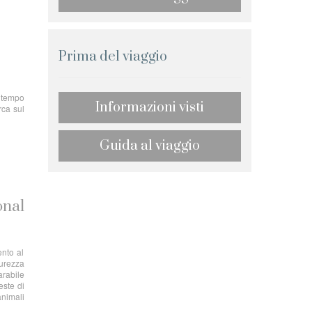
Prima del viaggio
n tempo
Informazioni visti
rca sul
Guida al viaggio
onal
ento al
curezza
arabile
este di
animali