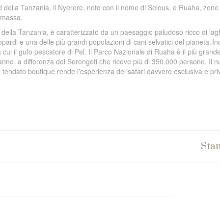
ud della Tanzania, il Nyerere, noto con il nome di Selous, e Ruaha, zone
i massa.
 della Tanzania, è caratterizzato da un paesaggio paludoso ricco di lag
opardi e una delle più grandi popolazioni di cani selvatici del pianeta. Ino
tra cui il gufo pescatore di Pel. Il Parco Nazionale di Ruaha è il più gran
'anno, a differenza del Serengeti che riceve più di 350.000 persone. Il 
 tendato boutique rende l'esperienza del safari davvero esclusiva e pri
Sta