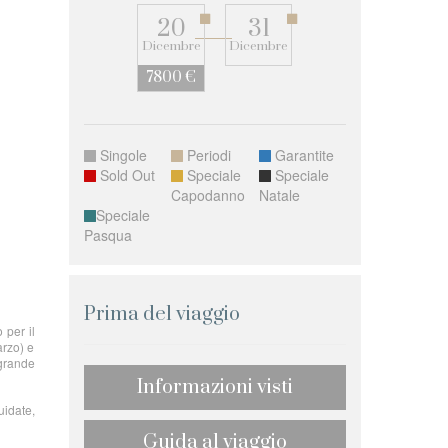
20
31
Dicembre
Dicembre
7800 €
Singole
Periodi
Garantite
Sold Out
Speciale
Speciale
Capodanno
Natale
Speciale
Pasqua
Prima del viaggio
 per il
arzo) e
 grande
Informazioni visti
uidate,
Guida al viaggio