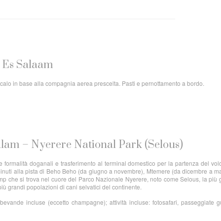
ar Es Salaam
. Scalo in base alla compagnia aerea prescelta. Pasti e pernottamento a bordo.
alam – Nyerere National Park (Selous)
 formalità doganali e trasferimento al terminal domestico per la partenza del volo
minuti alla pista di Beho Beho (da giugno a novembre), Mtemere (da dicembre a m
amp che si trova nel cuore del Parco Nazionale Nyerere, noto come Selous, la più
 più grandi popolazioni di cani selvatici del continente.
evande incluse (eccetto champagne); attività incluse: fotosafari, passeggiate g