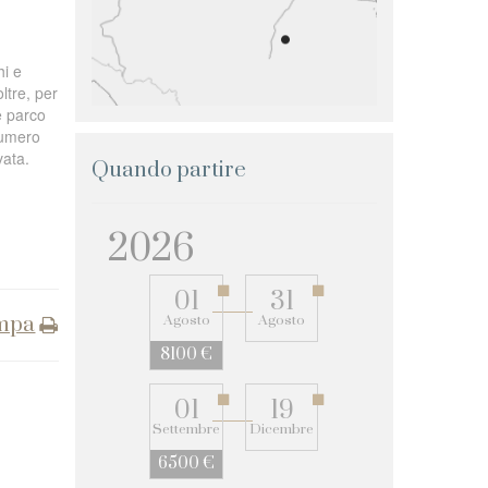
hi e
ltre, per
de parco
numero
vata.
Quando partire
2026
01
31
mpa
Agosto
Agosto
8100 €
01
19
Settembre
Dicembre
6500 €