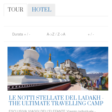
TOUR
HOTEL
Durata
+
/
-
A->Z
/
Z->A
+
/
-
LE NOTTI STELLATE DEL LADAKH -
THE ULTIMATE TRAVELLING CAMP
ESCLUSIVA VIAGGI DELL’ELEFANTE Viaggio individuale -