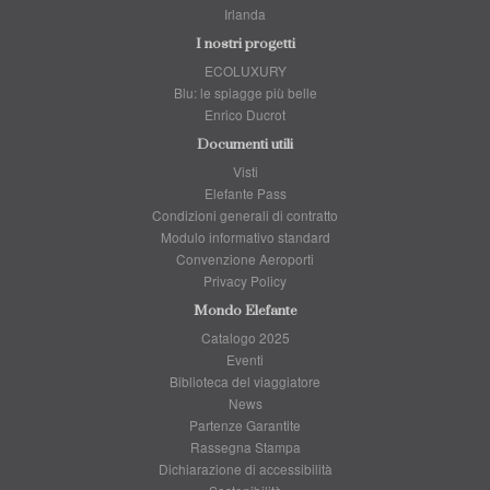
Irlanda
I nostri progetti
ECOLUXURY
Blu: le spiagge più belle
Enrico Ducrot
Documenti utili
Visti
Elefante Pass
Condizioni generali di contratto
Modulo informativo standard
Convenzione Aeroporti
Privacy Policy
Mondo Elefante
Catalogo 2025
Eventi
Biblioteca del viaggiatore
News
Partenze Garantite
Rassegna Stampa
Dichiarazione di accessibilità