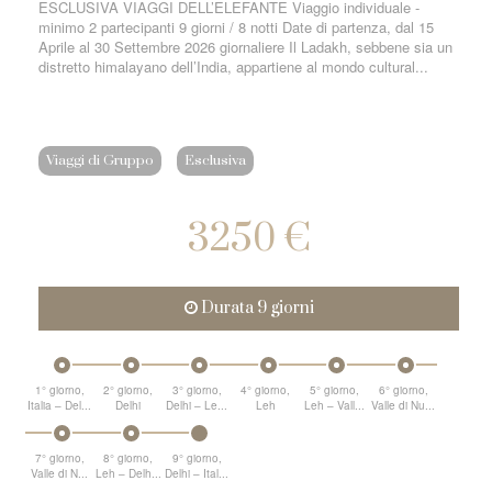
ESCLUSIVA VIAGGI DELL’ELEFANTE Viaggio individuale -
minimo 2 partecipanti 9 giorni / 8 notti Date di partenza, dal 15
Aprile al 30 Settembre 2026 giornaliere Il Ladakh, sebbene sia un
distretto himalayano dell’India, appartiene al mondo cultural...
Viaggi di Gruppo
Esclusiva
3250 €
Durata 9 giorni
1° giorno,
2° giorno,
3° giorno,
4° giorno,
5° giorno,
6° giorno,
Italia – Del...
Delhi
Delhi – Le...
Leh
Leh – Vall...
Valle di Nu...
7° giorno,
8° giorno,
9° giorno,
Valle di N...
Leh – Delh...
Delhi – Ital...