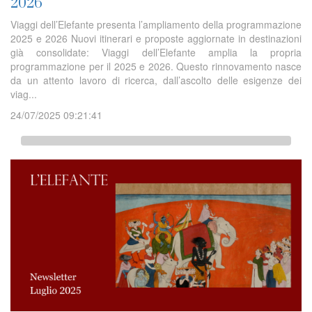
2026
Viaggi dell’Elefante presenta l’ampliamento della programmazione
2025 e 2026 Nuovi itinerari e proposte aggiornate in destinazioni
già consolidate: Viaggi dell’Elefante amplia la propria
programmazione per il 2025 e 2026. Questo rinnovamento nasce
da un attento lavoro di ricerca, dall’ascolto delle esigenze dei
viag...
24/07/2025 09:21:41