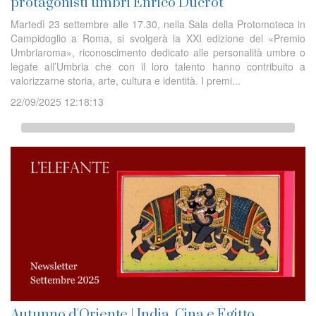
protagonisti umbri Enrico Ducrot
Martedì 23 settembre alle 17.30, nella Sala della Protomoteca in
Campidoglio a Roma, si svolgerà la XXI edizione del «Premio
Umbriaroma», riconoscimento dedicato alle personalità umbre o
legate all’Umbria che con il loro talento hanno contribuito a
valorizzarne storia, arte, cultura e identità. I premi...
22/09/2025 12:18:13
Autunno d'Oriente | India, Cina e Egitto,