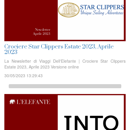
Crociere Star Clippers Estate 2023, Aprile
2023
La Newsletter di Viaggi Dell'Elefante | Crociere Star Clippers
Estate 2023, Aprile 2023 Versione online
30/05/2023 13:29:43