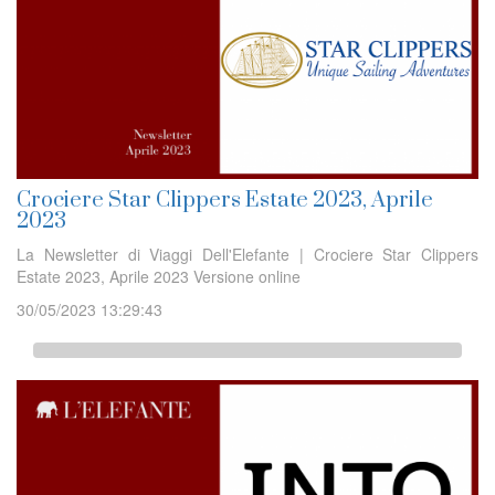
Crociere Star Clippers Estate 2023, Aprile
2023
La Newsletter di Viaggi Dell'Elefante | Crociere Star Clippers
Estate 2023, Aprile 2023 Versione online
30/05/2023 13:29:43