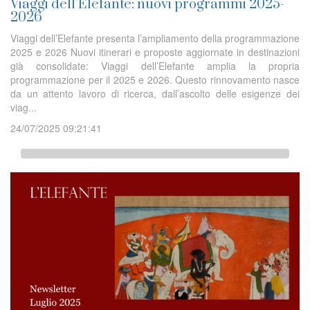
Viaggi dell’Elefante: nuovi programmi 2025-
2026
Viaggi dell’Elefante presenta l’ampliamento della programmazione
2025 e 2026 Nuovi itinerari e proposte aggiornate in destinazioni
già consolidate: Viaggi dell’Elefante amplia la propria
programmazione per il 2025 e 2026. Questo rinnovamento nasce
da un attento lavoro di ricerca, dall’ascolto delle esigenze dei
viag...
24/07/2025 09:21:41