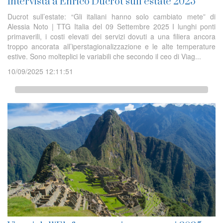
Intervista a Enrico Ducrot sull’estate 2025
Ducrot sull’estate: “Gli italiani hanno solo cambiato mete” di
Alessia Noto | TTG Italia del 09 Settembre 2025 I lunghi ponti
primaverili, i costi elevati dei servizi dovuti a una filiera ancora
troppo ancorata all’iperstagionalizzazione e le alte temperature
estive. Sono molteplici le variabili che secondo il ceo di Viag...
10/09/2025 12:11:51