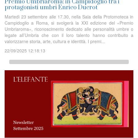
Premio Umbriaroma: in Campidoglio tra i
protagonisti umbri Enrico Ducrot
Martedì 23 settembre alle 17.30, nella Sala della Protomoteca in
Campidoglio a Roma, si svolgerà la XXI edizione del «Premio
Umbriaroma», riconoscimento dedicato alle personalità umbre o
legate all’Umbria che con il loro talento hanno contribuito a
valorizzarne storia, arte, cultura e identità. I premi...
22/09/2025 12:18:13