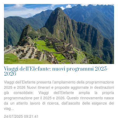
Viaggi dell’Elefante: nuovi programmi 2025-
2026
Viaggi dell’Elefante presenta l’ampliamento della programmazione
2025 e 2026 Nuovi itinerari e proposte aggiornate in destinazioni
già consolidate: Viaggi dell’Elefante amplia la propria
programmazione per il 2025 e 2026. Questo rinnovamento nasce
da un attento lavoro di ricerca, dall’ascolto delle esigenze dei
viag...
24/07/2025 09:21:41