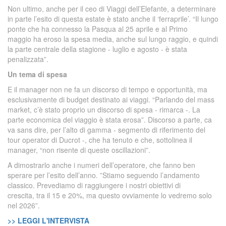
Non ultimo, anche per il ceo di Viaggi dell’Elefante, a determinare
in parte l’esito di questa estate è stato anche il ‘ferraprile’. “Il lungo
ponte che ha connesso la Pasqua al 25 aprile e al Primo
maggio ha eroso la spesa media, anche sul lungo raggio, e quindi
la parte centrale della stagione - luglio e agosto - è stata
penalizzata”.
Un tema di spesa
E il manager non ne fa un discorso di tempo e opportunità, ma
esclusivamente di budget destinato ai viaggi. “Parlando del mass
market, c’è stato proprio un discorso di spesa - rimarca -. La
parte economica del viaggio è stata erosa”. Discorso a parte, ca
va sans dire, per l’alto di gamma - segmento di riferimento del
tour operator di Ducrot -, che ha tenuto e che, sottolinea il
manager, “non risente di queste oscillazioni”.
A dimostrarlo anche i numeri dell’operatore, che fanno ben
sperare per l’esito dell’anno. ”Stiamo seguendo l’andamento
classico. Prevediamo di raggiungere i nostri obiettivi di
crescita, tra il 15 e 20%, ma questo ovviamente lo vedremo solo
nel 2026”.
>> LEGGI L'INTERVISTA