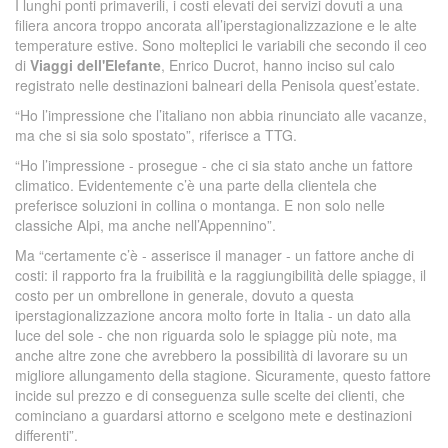
I lunghi ponti primaverili, i costi elevati dei servizi dovuti a una
filiera ancora troppo ancorata all’iperstagionalizzazione e le alte
temperature estive. Sono molteplici le variabili che secondo il ceo
di
Viaggi dell'Elefante
, Enrico Ducrot, hanno inciso sul calo
registrato nelle destinazioni balneari della Penisola quest’estate.
“Ho l’impressione che l’italiano non abbia rinunciato alle vacanze,
ma che si sia solo spostato”, riferisce a TTG.
“Ho l’impressione - prosegue - che ci sia stato anche un fattore
climatico. Evidentemente c’è una parte della clientela che
preferisce soluzioni in collina o montanga. E non solo nelle
classiche Alpi, ma anche nell’Appennino”.
Ma “certamente c’è - asserisce il manager - un fattore anche di
costi: il rapporto fra la fruibilità e la raggiungibilità delle spiagge, il
costo per un ombrellone in generale, dovuto a questa
iperstagionalizzazione ancora molto forte in Italia - un dato alla
luce del sole - che non riguarda solo le spiagge più note, ma
anche altre zone che avrebbero la possibilità di lavorare su un
migliore allungamento della stagione. Sicuramente, questo fattore
incide sul prezzo e di conseguenza sulle scelte dei clienti, che
cominciano a guardarsi attorno e scelgono mete e destinazioni
differenti”.