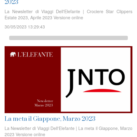
2023
La Newsletter di Viaggi Dell'Elefante | Crociere Star Clippers
Estate 2023, Aprile 2023 Versione online
30/05/2023 13:29:43
La meta il Giappone, Marzo 2023
La Newsletter di Viaggi Dell'Elefante | La meta il Giappone, Marzo
2023 Versione online