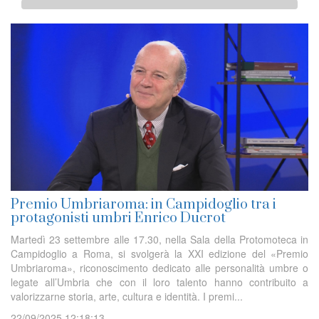
Premio Umbriaroma: in Campidoglio tra i
protagonisti umbri Enrico Ducrot
Martedì 23 settembre alle 17.30, nella Sala della Protomoteca in
Campidoglio a Roma, si svolgerà la XXI edizione del «Premio
Umbriaroma», riconoscimento dedicato alle personalità umbre o
legate all’Umbria che con il loro talento hanno contribuito a
valorizzarne storia, arte, cultura e identità. I premi...
22/09/2025 12:18:13