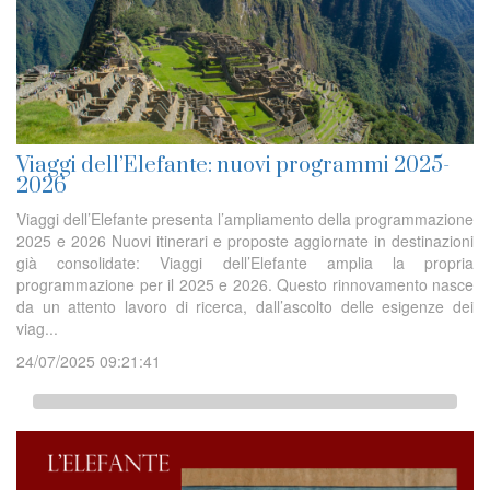
Viaggi dell’Elefante: nuovi programmi 2025-
2026
Viaggi dell’Elefante presenta l’ampliamento della programmazione
2025 e 2026 Nuovi itinerari e proposte aggiornate in destinazioni
già consolidate: Viaggi dell’Elefante amplia la propria
programmazione per il 2025 e 2026. Questo rinnovamento nasce
da un attento lavoro di ricerca, dall’ascolto delle esigenze dei
viag...
24/07/2025 09:21:41