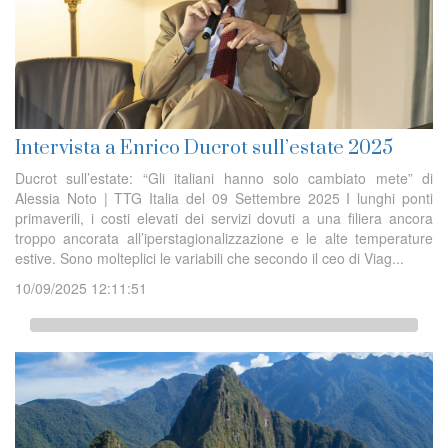
Intervista a Enrico Ducrot sull’estate 2025
Ducrot sull’estate: “Gli italiani hanno solo cambiato mete” di
Alessia Noto | TTG Italia del 09 Settembre 2025 I lunghi ponti
primaverili, i costi elevati dei servizi dovuti a una filiera ancora
troppo ancorata all’iperstagionalizzazione e le alte temperature
estive. Sono molteplici le variabili che secondo il ceo di Viag...
10/09/2025 12:11:51