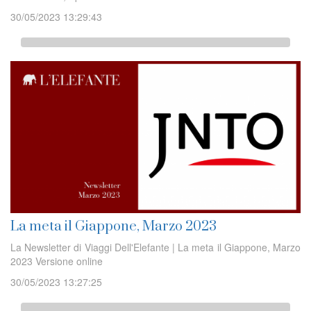
30/05/2023 13:29:43
La meta il Giappone, Marzo 2023
La Newsletter di Viaggi Dell'Elefante | La meta il Giappone, Marzo
2023 Versione online
30/05/2023 13:27:25