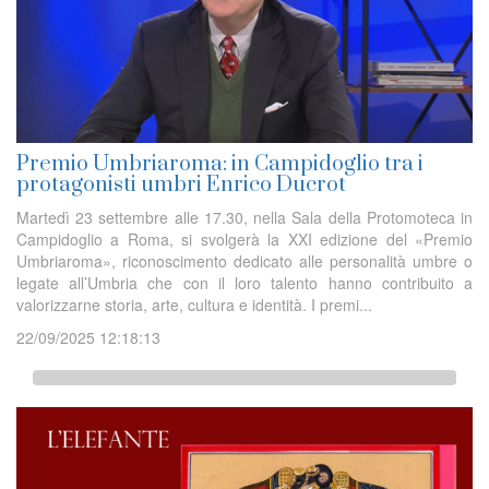
Premio Umbriaroma: in Campidoglio tra i
protagonisti umbri Enrico Ducrot
Martedì 23 settembre alle 17.30, nella Sala della Protomoteca in
Campidoglio a Roma, si svolgerà la XXI edizione del «Premio
Umbriaroma», riconoscimento dedicato alle personalità umbre o
legate all’Umbria che con il loro talento hanno contribuito a
valorizzarne storia, arte, cultura e identità. I premi...
22/09/2025 12:18:13