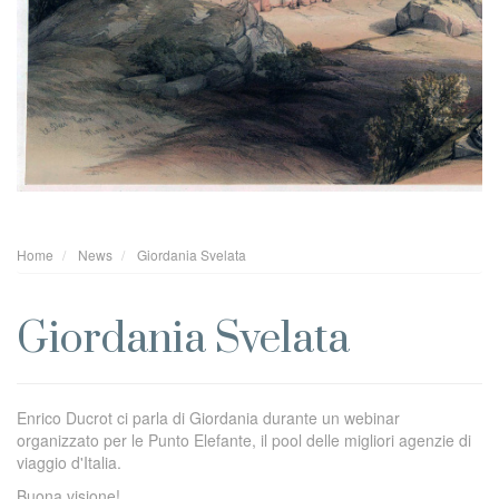
Home
News
Giordania Svelata
Giordania Svelata
Enrico Ducrot ci parla di Giordania durante un webinar
organizzato per le Punto Elefante, il pool delle migliori agenzie di
viaggio d'Italia.
Buona visione!