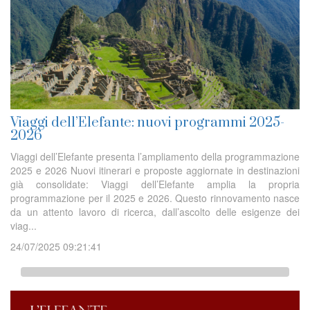
Viaggi dell’Elefante: nuovi programmi 2025-
2026
Viaggi dell’Elefante presenta l’ampliamento della programmazione
2025 e 2026 Nuovi itinerari e proposte aggiornate in destinazioni
già consolidate: Viaggi dell’Elefante amplia la propria
programmazione per il 2025 e 2026. Questo rinnovamento nasce
da un attento lavoro di ricerca, dall’ascolto delle esigenze dei
viag...
24/07/2025 09:21:41