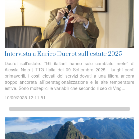
Intervista a Enrico Ducrot sull’estate 2025
Ducrot sull’estate: “Gli italiani hanno solo cambiato mete” di
Alessia Noto | TTG Italia del 09 Settembre 2025 I lunghi ponti
primaverili, i costi elevati dei servizi dovuti a una filiera ancora
troppo ancorata all’iperstagionalizzazione e le alte temperature
estive. Sono molteplici le variabili che secondo il ceo di Viag...
10/09/2025 12:11:51