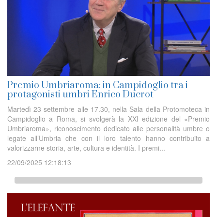
Premio Umbriaroma: in Campidoglio tra i
protagonisti umbri Enrico Ducrot
Martedì 23 settembre alle 17.30, nella Sala della Protomoteca in
Campidoglio a Roma, si svolgerà la XXI edizione del «Premio
Umbriaroma», riconoscimento dedicato alle personalità umbre o
legate all’Umbria che con il loro talento hanno contribuito a
valorizzarne storia, arte, cultura e identità. I premi...
22/09/2025 12:18:13