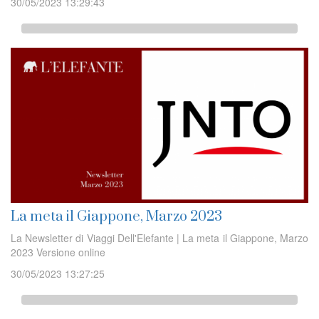
30/05/2023 13:29:43
La meta il Giappone, Marzo 2023
La Newsletter di Viaggi Dell'Elefante | La meta il Giappone, Marzo
2023 Versione online
30/05/2023 13:27:25