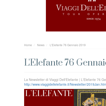
Home
News
L'Elefante 76 Gennaio 2019
L'Elefante 76 Genna
La Newsletter di Viaggi Dell'Elefante | L'Elefante 76 
http://www.viaggidellelefante.it/Newsletter/2019Jan.htm