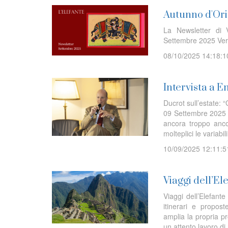
Autunno d'Orie
La Newsletter di V
Settembre 2025 Ver
08/10/2025 14:18:1
Intervista a E
Ducrot sull’estate: 
09 Settembre 2025 I l
ancora troppo ancor
molteplici le variabi
10/09/2025 12:11:5
Viaggi dell’E
Viaggi dell’Elefan
itinerari e propost
amplia la propria 
un attento lavoro di 