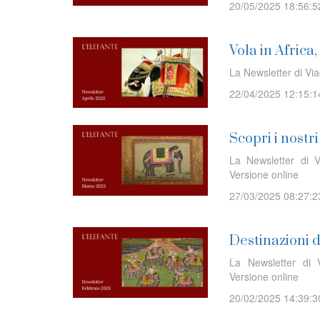
20/05/2025 18:56:5
Vola in Africa
La Newsletter di Via
22/04/2025 12:15:1
Scopri i nostr
La Newsletter di V
Versione online
27/03/2025 08:27:2
Destinazioni 
La Newsletter di V
Versione online
20/02/2025 14:39:3