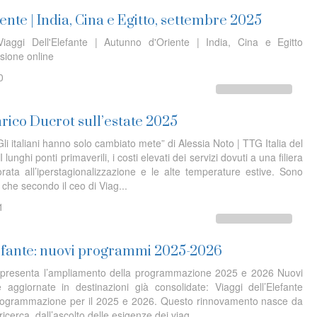
nte | India, Cina e Egitto, settembre 2025
iaggi Dell'Elefante | Autunno d'Oriente | India, Cina e Egitto
sione online
0
nrico Ducrot sull’estate 2025
“Gli italiani hanno solo cambiato mete” di Alessia Noto | TTG Italia del
unghi ponti primaverili, i costi elevati dei servizi dovuti a una filiera
ata all’iperstagionalizzazione e le alte temperature estive. Sono
li che secondo il ceo di Viag...
1
lefante: nuovi programmi 2025-2026
te presenta l’ampliamento della programmazione 2025 e 2026 Nuovi
e aggiornate in destinazioni già consolidate: Viaggi dell’Elefante
programmazione per il 2025 e 2026. Questo rinnovamento nasce da
ricerca, dall’ascolto delle esigenze dei viag...