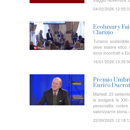
viaggio Novembre 2
04/02/2026 12:55:0
Ecoluxury Fair
Clarizio
Turismo sostenibile
deve essere etico, s
sono incontrati a 
16/01/2026 13:35:5
Premio Umbria
Enrico Ducro
Martedì 23 settembr
si svolgerà la XXI
personalità umbre 
valorizzarne storia, a
22/09/2025 12:18:1