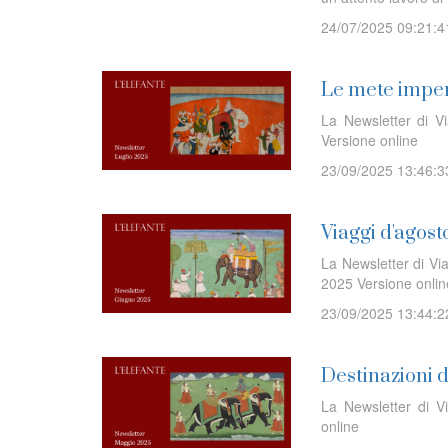
24/07/2025 09:21:4
Le mete imper
La Newsletter di V
Versione online
23/09/2025 13:46:3
Viaggi d'agost
La Newsletter di Via
2025 Versione onl
23/09/2025 13:44:2
Destinazioni 
La Newsletter di V
online