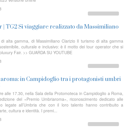
025 Versione online
3
 | TG2 Si viaggiare realizzato da Massimiliano
 di alta gamma, di Massimiliano Clarizio Il turismo di alta gamma
ostenibile, culturale e inclusivo: è il motto dei tour operator che si
Ecoluxury Fair. >> GUARDA SU YOUTUBE
8
roma: in Campidoglio tra i protagonisti umbri
t
e alle 17.30, nella Sala della Protomoteca in Campidoglio a Roma,
 edizione del «Premio Umbriaroma», riconoscimento dedicato alle
o legate all’Umbria che con il loro talento hanno contribuito a
rte, cultura e identità. I premi...
3