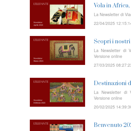
Vola in Africa
La Newsletter di Via
22/04/2025 12:15:1
Scopri i nostr
La Newsletter di V
Versione online
27/03/2025 08:27:2
Destinazioni 
La Newsletter di V
Versione online
20/02/2025 14:39:3
Benvenuto 20