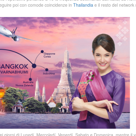
eguire poi con comode coincidenze in
Thailandia
e il resto del network
 giorni di Lunedí, Mercoledí, Venerdí, Sabato e Domenica, mentre il v