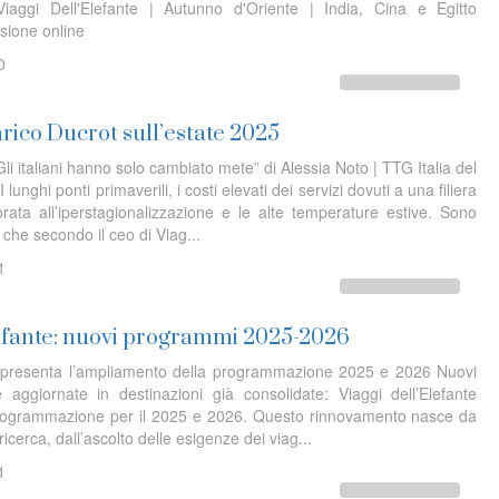
iaggi Dell'Elefante | Autunno d'Oriente | India, Cina e Egitto
sione online
0
nrico Ducrot sull’estate 2025
“Gli italiani hanno solo cambiato mete” di Alessia Noto | TTG Italia del
unghi ponti primaverili, i costi elevati dei servizi dovuti a una filiera
ata all’iperstagionalizzazione e le alte temperature estive. Sono
li che secondo il ceo di Viag...
1
lefante: nuovi programmi 2025-2026
te presenta l’ampliamento della programmazione 2025 e 2026 Nuovi
e aggiornate in destinazioni già consolidate: Viaggi dell’Elefante
programmazione per il 2025 e 2026. Questo rinnovamento nasce da
ricerca, dall’ascolto delle esigenze dei viag...
1