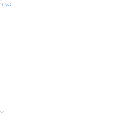
 nel
Sud
olo