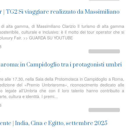
 | TG2 Si viaggiare realizzato da Massimiliano
 di alta gamma, di Massimiliano Clarizio Il turismo di alta gamma
ostenibile, culturale e inclusivo: è il motto dei tour operator che si
Ecoluxury Fair. >> GUARDA SU YOUTUBE
8
roma: in Campidoglio tra i protagonisti umbri
t
e alle 17.30, nella Sala della Protomoteca in Campidoglio a Roma,
 edizione del «Premio Umbriaroma», riconoscimento dedicato alle
o legate all’Umbria che con il loro talento hanno contribuito a
rte, cultura e identità. I premi...
3
nte | India, Cina e Egitto, settembre 2025