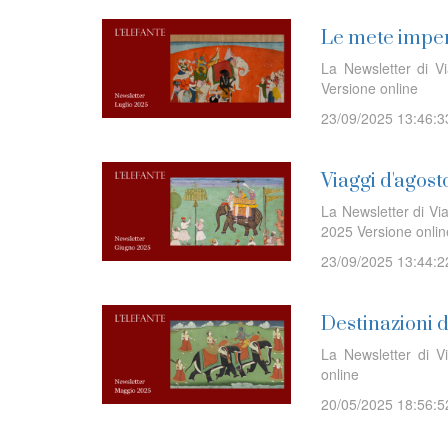
Le mete imper
La Newsletter di V
Versione online
23/09/2025 13:46:3
Viaggi d'agost
La Newsletter di Via
2025 Versione onl
23/09/2025 13:44:2
Destinazioni 
La Newsletter di V
online
20/05/2025 18:56:5