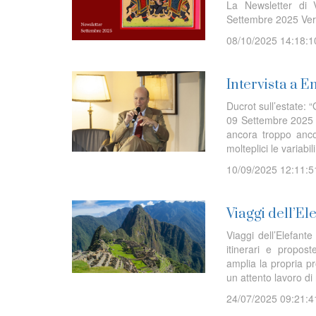
La Newsletter di V
Settembre 2025 Ver
08/10/2025 14:18:1
Intervista a E
Ducrot sull’estate: 
09 Settembre 2025 I l
ancora troppo ancor
molteplici le variabi
10/09/2025 12:11:5
Viaggi dell’E
Viaggi dell’Elefan
itinerari e propost
amplia la propria 
un attento lavoro di 
24/07/2025 09:21:4