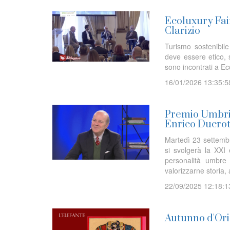
Ecoluxury Fair
Clarizio
Turismo sostenibile
deve essere etico, s
sono incontrati a 
16/01/2026 13:35:5
Premio Umbria
Enrico Ducro
Martedì 23 settembr
si svolgerà la XXI
personalità umbre 
valorizzarne storia, a
22/09/2025 12:18:1
Autunno d'Orie