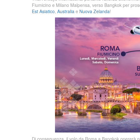
Fiumicino e Milano Malpensa, verso Bangkok per pros
Est Asiatico
,
Australia
e
Nuova Zelanda
!
Di conseguenza, il volo da Roma a Bangkok opererà nei