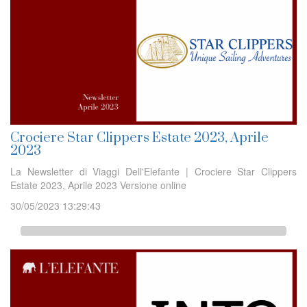
Crociere Star Clippers Estate 2023, Aprile
2023
La Newsletter di Viaggi Dell'Elefante | Crociere Star Clippers
Estate 2023, Aprile 2023 Versione online
30/05/2023 13:29:43