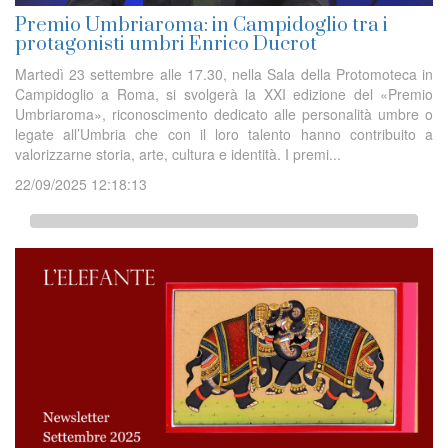
Premio Umbriaroma: in Campidoglio tra i
protagonisti umbri Enrico Ducrot
Martedì 23 settembre alle 17.30, nella Sala della Protomoteca in
Campidoglio a Roma, si svolgerà la XXI edizione del «Premio
Umbriaroma», riconoscimento dedicato alle personalità umbre o
legate all’Umbria che con il loro talento hanno contribuito a
valorizzarne storia, arte, cultura e identità. I premi...
22/09/2025 12:18:13