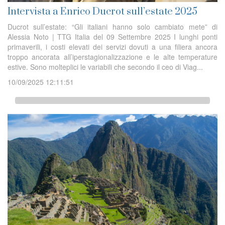
Intervista a Enrico Ducrot sull’estate 2025
Ducrot sull’estate: “Gli italiani hanno solo cambiato mete” di
Alessia Noto | TTG Italia del 09 Settembre 2025 I lunghi ponti
primaverili, i costi elevati dei servizi dovuti a una filiera ancora
troppo ancorata all’iperstagionalizzazione e le alte temperature
estive. Sono molteplici le variabili che secondo il ceo di Viag...
10/09/2025 12:11:51