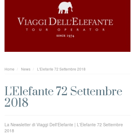
Home
News
L'Elefante 72 Settembre 2018
L'Elefante 72 Settembre
2018
La Newsletter di Viaggi Dell'Elefante | L'Elefante 72 Settembre
2018