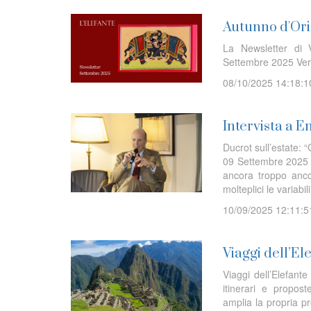
Autunno d'Orie
La Newsletter di V
Settembre 2025 Ver
08/10/2025 14:18:1
Intervista a E
Ducrot sull’estate: 
09 Settembre 2025 I l
ancora troppo ancor
molteplici le variabi
10/09/2025 12:11:5
Viaggi dell’E
Viaggi dell’Elefan
itinerari e propost
amplia la propria 