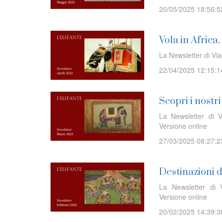
20/05/2025 18:56:5
Vola in Africa
La Newsletter di Via
22/04/2025 12:15:1
Scopri i nostr
La Newsletter di V
Versione online
27/03/2025 08:27:2
Destinazioni 
La Newsletter di V
Versione online
20/02/2025 14:39:3