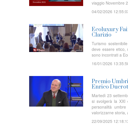
viaggio Novembre 2
04/02/2026 12:55:0
Ecoluxury Fair
Clarizio
Turismo sostenibile
deve essere etico, s
sono incontrati a 
16/01/2026 13:35:5
Premio Umbria
Enrico Ducro
Martedì 23 settembr
si svolgerà la XXI
personalità umbre 
valorizzarne storia, a
22/09/2025 12:18:1