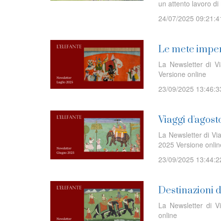
un attento lavoro di 
24/07/2025 09:21:4
Le mete imper
La Newsletter di V
Versione online
23/09/2025 13:46:3
Viaggi d'agost
La Newsletter di Via
2025 Versione onl
23/09/2025 13:44:2
Destinazioni 
La Newsletter di V
online