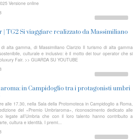
025 Versione online
3
 | TG2 Si viaggiare realizzato da Massimiliano
 di alta gamma, di Massimiliano Clarizio Il turismo di alta gamma
ostenibile, culturale e inclusivo: è il motto dei tour operator che si
Ecoluxury Fair. >> GUARDA SU YOUTUBE
8
roma: in Campidoglio tra i protagonisti umbri
t
e alle 17.30, nella Sala della Protomoteca in Campidoglio a Roma,
 edizione del «Premio Umbriaroma», riconoscimento dedicato alle
o legate all’Umbria che con il loro talento hanno contribuito a
rte, cultura e identità. I premi...
3