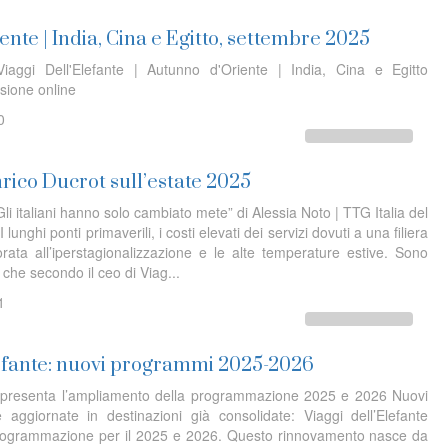
nte | India, Cina e Egitto, settembre 2025
iaggi Dell'Elefante | Autunno d'Oriente | India, Cina e Egitto
sione online
0
nrico Ducrot sull’estate 2025
“Gli italiani hanno solo cambiato mete” di Alessia Noto | TTG Italia del
unghi ponti primaverili, i costi elevati dei servizi dovuti a una filiera
ata all’iperstagionalizzazione e le alte temperature estive. Sono
li che secondo il ceo di Viag...
1
lefante: nuovi programmi 2025-2026
te presenta l’ampliamento della programmazione 2025 e 2026 Nuovi
e aggiornate in destinazioni già consolidate: Viaggi dell’Elefante
programmazione per il 2025 e 2026. Questo rinnovamento nasce da