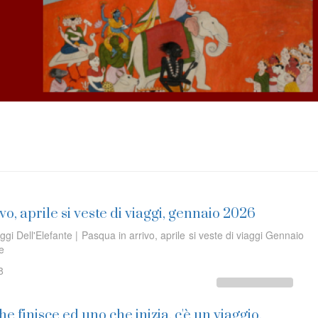
vo, aprile si veste di viaggi, gennaio 2026
ggi Dell'Elefante | Pasqua in arrivo, aprile si veste di viaggi Gennaio
ine
8
e finisce ed uno che inizia, c'è un viaggio,