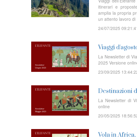
Viaggi dell’Elefan
itinerari e propost
amplia la propria 
un attento lavoro di 
24/07/2025 09:21:4
Viaggi d'agost
La Newsletter di Via
2025 Versione onl
23/09/2025 13:44:2
Destinazioni 
La Newsletter di V
online
20/05/2025 18:56:5
Vola in Africa