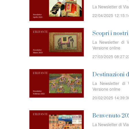
La Newsletter di Via
22/04/2025 12:15:1
Scopri i nostr
La Newsletter di V
Versione online
27/03/2025 08:27:2
Destinazioni 
La Newsletter di V
Versione online
20/02/2025 14:39:3
Benvenuto 20
La Newsletter di Vi