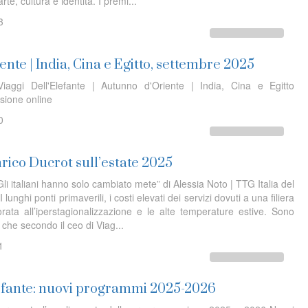
rte, cultura e identità. I premi...
3
nte | India, Cina e Egitto, settembre 2025
iaggi Dell'Elefante | Autunno d'Oriente | India, Cina e Egitto
sione online
0
nrico Ducrot sull’estate 2025
“Gli italiani hanno solo cambiato mete” di Alessia Noto | TTG Italia del
unghi ponti primaverili, i costi elevati dei servizi dovuti a una filiera
ata all’iperstagionalizzazione e le alte temperature estive. Sono
li che secondo il ceo di Viag...
1
lefante: nuovi programmi 2025-2026