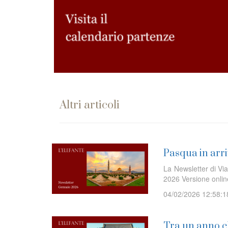
Altri articoli
Pasqua in arri
La Newsletter di Via
2026 Versione onl
04/02/2026 12:58:1
Tra un anno ch