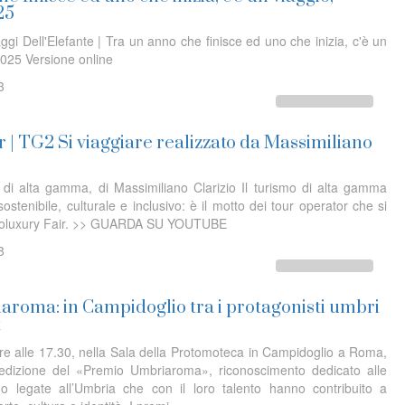
25
ggi Dell'Elefante | Tra un anno che finisce ed uno che inizia, c'è un
025 Versione online
3
 | TG2 Si viaggiare realizzato da Massimiliano
 di alta gamma, di Massimiliano Clarizio Il turismo di alta gamma
ostenibile, culturale e inclusivo: è il motto dei tour operator che si
Ecoluxury Fair. >> GUARDA SU YOUTUBE
8
roma: in Campidoglio tra i protagonisti umbri
t
e alle 17.30, nella Sala della Protomoteca in Campidoglio a Roma,
 edizione del «Premio Umbriaroma», riconoscimento dedicato alle
o legate all’Umbria che con il loro talento hanno contribuito a