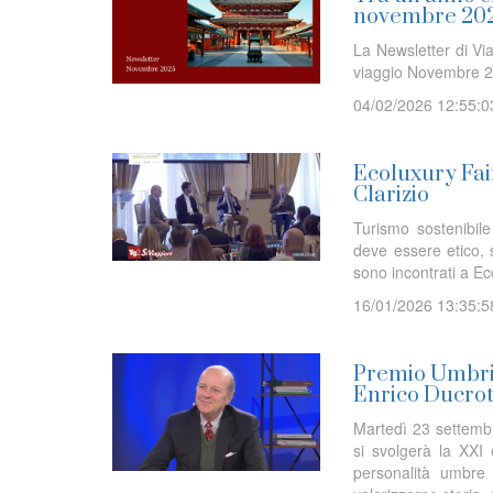
novembre 20
La Newsletter di Via
viaggio Novembre 2
04/02/2026 12:55:0
Ecoluxury Fair
Clarizio
Turismo sostenibile
deve essere etico, s
sono incontrati a 
16/01/2026 13:35:5
Premio Umbria
Enrico Ducro
Martedì 23 settembr
si svolgerà la XXI
personalità umbre 