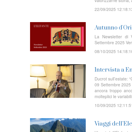
valorizzarne storia, a
22/09/2025 12:18:1
Autunno d'Orie
La Newsletter di V
Settembre 2025 Ver
08/10/2025 14:18:1
Intervista a E
Ducrot sull’estate: 
09 Settembre 2025 I l
ancora troppo ancor
molteplici le variabi
10/09/2025 12:11:5
Viaggi dell’E